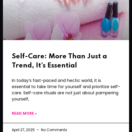
Self-Care: More Than Just a
Trend, It’s Essential
In today’s fast-paced and hectic world, it is
essential to take time for yourself and prioritize self-
care. Self-care rituals are not just about pampering
yourself,
READ MORE »
April 27, 2025
No Comments