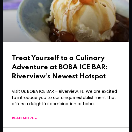
Treat Yourself to a Culinary
Adventure at BOBA ICE BAR:
Riverview’s Newest Hotspot
Visit Us BOBA ICE BAR – Riverview, FL. We are excited
to introduce you to our unique establishment that
offers a delightful combination of boba,
READ MORE »