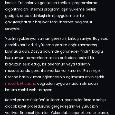
kodlar, Trojanlar ve geri kalan tehlikeli programlama
algoritmaları. İstemci programı aşırı yükleme bellek
gadget, önce etkinleştirilmiş uygulamalar ile
çakışıyor,hatasız başlıyor farklı İnternet bağlantısı
seviyeleri.
Yazılım yükleniyor zaman gerektirir birkaç saniye. Böylece,
gerekli kabul edildi yükleme yazılım doğrulanmamış
kaynaklardan. Dosya bölümde görünecek “İndir”. Doğru
kurulumun tamamlanmasının ardından, resimli bir
kılavuzun eşlik ettiği, bir telefonun veya tabletin
masaüstünde görüntülendi kumar kurumu. Bu simge
üzerine basın kumar eğlencesinin açılmasını etkinleştirir
masal bet casino
doğrudan uygulamadan olmadan
katılım mobil web tarayıcısı.
Resmi yazılım ürününü kullanma, oyuncular fırsata sahip
olacak kayıt prosedürünü gerçekleştirin ve yürüt izin
veriliyor finansal işlemler. Yukarıdaki seçeneklere ek olarak,