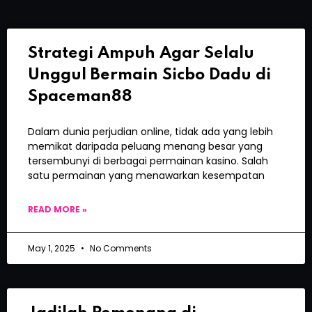
Strategi Ampuh Agar Selalu
Unggul Bermain Sicbo Dadu di
Spaceman88
Dalam dunia perjudian online, tidak ada yang lebih
memikat daripada peluang menang besar yang
tersembunyi di berbagai permainan kasino. Salah
satu permainan yang menawarkan kesempatan
READ MORE »
May 1, 2025
No Comments