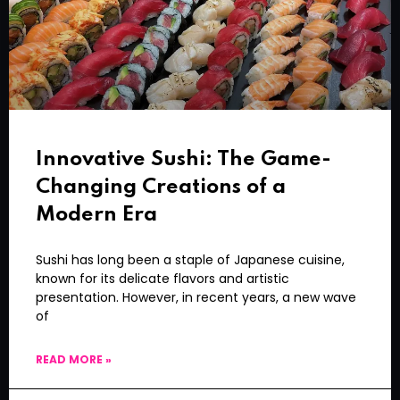
Innovative Sushi: The Game-
Changing Creations of a
Modern Era
Sushi has long been a staple of Japanese cuisine,
known for its delicate flavors and artistic
presentation. However, in recent years, a new wave
of
READ MORE »