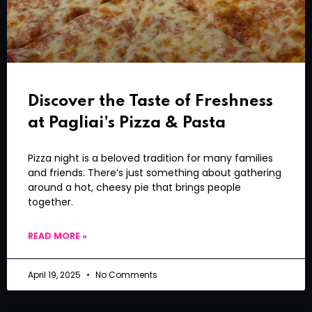
Discover the Taste of Freshness
at Pagliai’s Pizza & Pasta
Pizza night is a beloved tradition for many families
and friends. There’s just something about gathering
around a hot, cheesy pie that brings people
together.
READ MORE »
April 19, 2025
No Comments