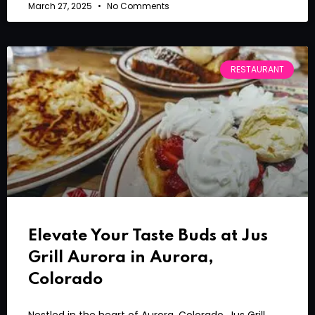
March 27, 2025
No Comments
RESTAURANT
Elevate Your Taste Buds at Jus
Grill Aurora in Aurora,
Colorado
Nestled in the heart of Aurora, Colorado, Jus Grill