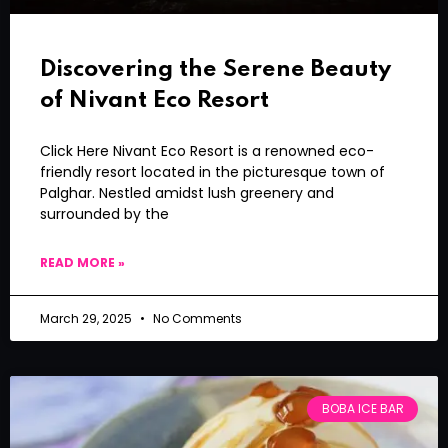
Discovering the Serene Beauty
of Nivant Eco Resort
Click Here Nivant Eco Resort is a renowned eco-
friendly resort located in the picturesque town of
Palghar. Nestled amidst lush greenery and
surrounded by the
READ MORE »
March 29, 2025
No Comments
BOBA ICE BAR