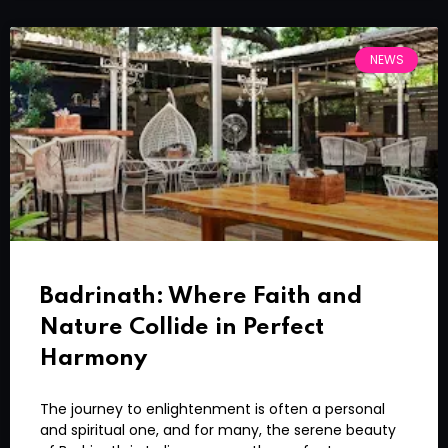
NEWS
Badrinath: Where Faith and
Nature Collide in Perfect
Harmony
The journey to enlightenment is often a personal
and spiritual one, and for many, the serene beauty