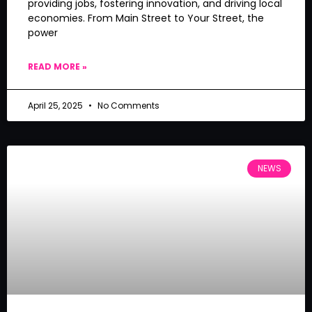
providing jobs, fostering innovation, and driving local
economies. From Main Street to Your Street, the
power
READ MORE »
April 25, 2025
No Comments
NEWS