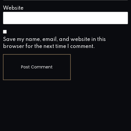
Website
Save my name, email, and website in this
browser for the next time I comment.