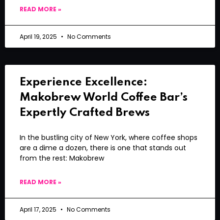
READ MORE »
April 19, 2025
No Comments
Experience Excellence:
Makobrew World Coffee Bar’s
Expertly Crafted Brews
In the bustling city of New York, where coffee shops
are a dime a dozen, there is one that stands out
from the rest: Makobrew
READ MORE »
April 17, 2025
No Comments