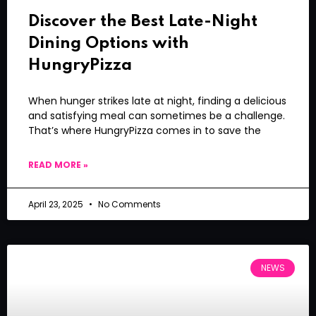
Discover the Best Late-Night
Dining Options with
HungryPizza
When hunger strikes late at night, finding a delicious
and satisfying meal can sometimes be a challenge.
That’s where HungryPizza comes in to save the
READ MORE »
April 23, 2025
No Comments
NEWS