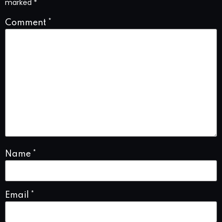
marked
*
Comment
*
Name
*
Email
*