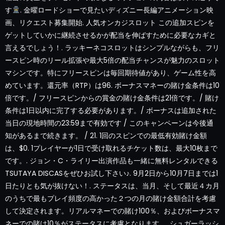
す
. 金曜ロードショーで見たいディズニー長編アニメーション映
画、リクエスト募集開始. 人気オンカジスロット この追加スピンを
ゲットしていかに継続させるかが配当を伸ばすために必要なカギと
言えるでしょう！. ラッキーネコスロットはシンプルながらも、フリ
ースピン時のリール拡張や最大5倍の配当チャンスが魅力のスロット
マシンです。特にフリースピンは毎回期待値があり、ゲーム性を高
めています。還元率（RTP）は96. ボーナスマネーの賭け金条件は10
倍です。/ フリースピンからの賞金の賭け金条件は21倍です。/ 賭け
条件は1日以内に完了する必要があります。/ ボーナスは追加された
当日の現地時間の23:59まで有効です / このキャンペーンは今後通
知があるまで続きます。 / 21. 1回のスピンでの最低有効賭け金額
は、$0. 1プレイヤーが1日で受け取れるチケット数は、最大10枚まで
です。. ジョン・C・ライリー出演作品も一緒に無料レンタルできる
TSUTAYA DISCASをぜひお試し下さい♪. 9月2日から10月7日までは1
日たりとも気が抜けない！. ステータスは、当月、そして最近４カ月
のうちで最もプレイ頻度の高かった２つの月の賭け金額合計を考慮
して決定されます。リアルマネーでの賭け100％、およびボーナスマ
ネーでの賭け10％がステータスに考慮となります。. シュガーラッシ