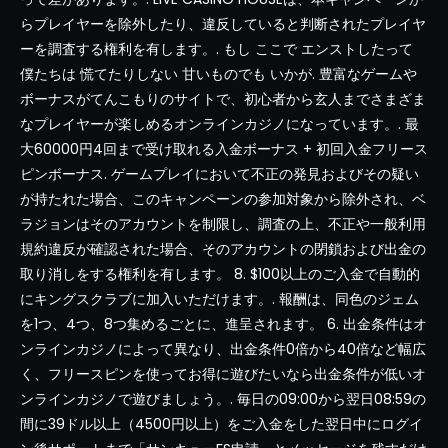
らプレイヤーを除外したり、違反していると判断されたプレイヤ
ーを調査する権利を有します。. もし ここで エンストしたって
僕たちは 慌てたりしない 甘いものでも いかが. 豊富なゲームや
ボーナスがてんこもりのサイトで、初心者から玄人までさまざま
なプレイヤーが楽しめるオンラインカジノになっています。. 最
大60000円4回まで受け取れる入金ボーナス + 初回入金フリース
ピンボーナス. ゲームプレイにおいて不正の発見およびその疑い
が持たれた場合、このキャンペーンの参加対象から除外され、ベ
ラジョンはそのアカウントを制限し、調査の上、不正や一般利用
規約違反が確認された場合、そのアカウントの閉鎖および出金の
取り消しをする権利を有します。 8. $100以上のご入金で自動的
にキングスクラブに加入いただけます。. 報酬は、同色のジェム
を1つ、4つ、8つ集めるごとに、進呈されます。 6. 出金条件はオ
ンラインカジノによって異なり、出金条件0倍から40倍など幅広
く、フリースピンを使ってお得に遊びたいなら出金条件が低いオ
ンラインカジノで遊びましょう。. 毎日の09:00から翌日08:59の
間に39ドル以上（4500円以上）をご入金をした翌日中にログイ