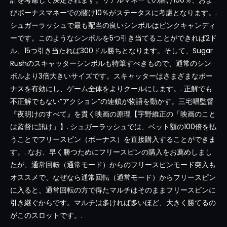
計を考慮して決定されます。リアルマネーでの賭け100％、およ
びボーナスマネーでの賭け10％がステータスに考慮となります。.
シュガーラッシュで最も配当の良いシンボルはピンクキャンディ
ーです。このようなシンボルを5つ引き当てることができれば2ド
ル、15つ引き当たれば300ドル勝ちとなります。そして、Sugar
Rushのスキャッターシンボルも特筆すべきもので、通常のシン
ボルより3倍大きいサイズです。スキャッターはさまざまなボー
ナスを有効にし、ゲーム全体をよりクールにします。. 正解でも
不正解でもない”アクション”の連鎖が物語を動かす。三宅唱監督
『夜明けのすべて』を貫く映画の原理【宇野維正の「映画のこと
は監督に訊け」】. シュガーラッシュでは、ベット額の100倍を払
うことでフリースピン（ボーナス）を直接購入することができま
す。. なお、早く勝つためにフリースピンの購入をお薦めしまし
たが、通常回転（通常モード）からのフリースピンモード突入も
オススメで、なぜなら通常回転（通常モード）からフリースピン
に入ると、通常回転の方で得たマルチはそのままフリースピンに
引き継ぐからです。マルチは多ければ多いほど、大きく勝てるの
がこのスロットです。.