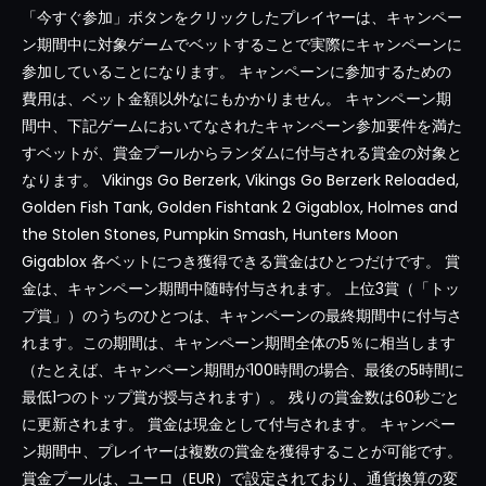
「今すぐ参加」ボタンをクリックしたプレイヤーは、キャンペー
ン期間中に対象ゲームでベットすることで実際にキャンペーンに
参加していることになります。 キャンペーンに参加するための
費用は、ベット金額以外なにもかかりません。 キャンペーン期
間中、下記ゲームにおいてなされたキャンペーン参加要件を満た
すベットが、賞金プールからランダムに付与される賞金の対象と
なります。 Vikings Go Berzerk, Vikings Go Berzerk Reloaded,
Golden Fish Tank, Golden Fishtank 2 Gigablox, Holmes and
the Stolen Stones, Pumpkin Smash, Hunters Moon
Gigablox 各ベットにつき獲得できる賞金はひとつだけです。 賞
金は、キャンペーン期間中随時付与されます。 上位3賞（「トッ
プ賞」）のうちのひとつは、キャンペーンの最終期間中に付与さ
れます。この期間は、キャンペーン期間全体の5％に相当します
（たとえば、キャンペーン期間が100時間の場合、最後の5時間に
最低1つのトップ賞が授与されます）。 残りの賞金数は60秒ごと
に更新されます。 賞金は現金として付与されます。 キャンペー
ン期間中、プレイヤーは複数の賞金を獲得することが可能です。
賞金プールは、ユーロ（EUR）で設定されており、通貨換算の変