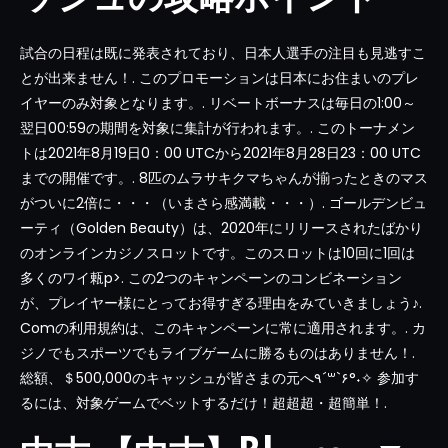
試合の日程は既に発表されており、日本人選手の注目も見逃すこ
とが出来ません！. このプロモーションは日本にお住まいのプレ
イヤーのみ対象となります。. リベートボーナスは毎日の1:00～
翌日00:59の期間を対象に集計が行われます。. このトーナメン
トは2021年8月19日0：00 UTCから2021年8月28日23：00 UTC
までの開催です。. 8匹のムラサキクマちゃんが揃ったときのマス
がついに2倍に・・・（いまさら感満載・・・）. ゴールデンビュ
ーティ（Golden Beauty）は、2020年にリリースされたばかり
のオンラインカジノスロットです。このスロットは10回に1回は
多くのワイ㼯p>. この2つのキャンペーンのコンビネーション
が、プレイヤー様にとってお得すぎる理由をみていきましょう♪.
Comの利用規約は、このキャンペーンに常に適用されます。. カ
ジノでもスポーツでもライブゲームに勝るものはありません！.
総額、＄500,000のキャッシュが皆さまの元へ٩´꒳`۶°˖✧ 参加す
るには、対象ゲームでベットするだけ！超超超・超簡単！.