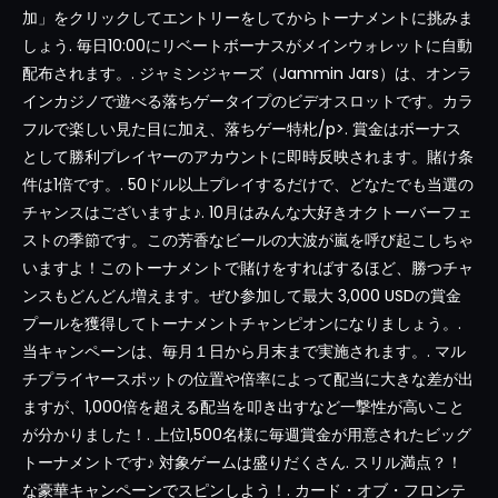
加」をクリックしてエントリーをしてからトーナメントに挑みま
しょう. 毎日10:00にリベートボーナスがメインウォレットに自動
配布されます。. ジャミンジャーズ（Jammin Jars）は、オンラ
インカジノで遊べる落ちゲータイプのビデオスロットです。カラ
フルで楽しい見た目に加え、落ちゲー特朼/p>. 賞金はボーナス
として勝利プレイヤーのアカウントに即時反映されます。賭け条
件は1倍です。. 50ドル以上プレイするだけで、どなたでも当選の
チャンスはございますよ♪. 10月はみんな大好きオクトーバーフェ
ストの季節です。この芳香なビールの大波が嵐を呼び起こしちゃ
いますよ！このトーナメントで賭けをすればするほど、勝つチャ
ンスもどんどん増えます。ぜひ参加して最大 3,000 USDの賞金
プールを獲得してトーナメントチャンピオンになりましょう。.
当キャンペーンは、毎月１日から月末まで実施されます。. マル
チプライヤースポットの位置や倍率によって配当に大きな差が出
ますが、1,000倍を超える配当を叩き出すなど一撃性が高いこと
が分かりました！. 上位1,500名様に毎週賞金が用意されたビッグ
トーナメントです♪ 対象ゲームは盛りだくさん. スリル満点？！
な豪華キャンペーンでスピンしよう！. カード・オブ・フロンテ