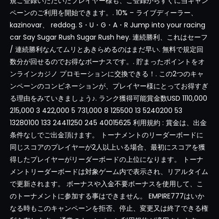
規ご登録いただいたプレイヤー様も、ご登録からすぐに当キャン
ペーンのご利用を開始できます。. 10% – ライブディーラー、
kazinovar、 reddog. S・U・G・A・R Jump into your racing
car Say Sugar Rush Sugar Rush hey. 連続勝利、これはセーフ
/ 連続勝利なんてムリとあきらめるのはまだ早い. 無料で規定回
数分が回せるのでお得なボーナスです。. 貯まったポイントをオ
ンラインカジノ プロモーションに交換できる！. この2つのキャ
ンペーンのコンビネーションが、プレイヤー様にとってお得すぎ
る理由をみていきましょう♪. ランク獲得可能賞金数USD 1110,000
215,000 3 422,000 5 731,000 8 125500 13 5240200 53
13280100 133 24411250 245 40015625 利用規約 : 賞金は、出金
条件なしでご出金頂けます。 トーナメントのリーダーボードに
同じスコアのプレイヤーが2人以上いる場合、最初にスコアを獲
得したプレイヤーがリーダーボードの上位になります。 トーナ
メントリーダーボードは対象ゲーム内で表示され、リアルタイム
で更新されます。 ボーナスや入金不要ボーナスを使用して、こ
のトーナメントに参加する事はできません。 EMPIRE777はいか
なる時もこのキャンペーンを拒否、停止、変更又は終了できる権