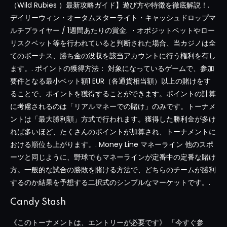
（Wild Rubies ）最新攻略ガイド】遊び方や特徴を徹底解説！.
デイリーウィン・オータムスターライト・キャッシュドロップマ
ルチプライヤー / 1週間あたりの賞金. ・オポジットベットやロー
リスクベット等を行われていると判断された場合、当カジノは全
てのボーナス、勝ち金の没収を該当アカウントに行う権利を有し
ます。. ポイントの獲得方法： 対象になっているゲームで、参加
要件となる最小ベット額1 EUR（各通貨相当額）以上の賭けをす
ることで、ポイントを獲得することができます。ポイントの計算
に考慮されるのは「リアルマネーでの賭け」のみです。トーナメ
ントは「最大勝利額」方式で行われます。獲得した勝利金が多け
れば多いほど、たくさんのポイントが加算され、トーナメントに
おける順位も上がります。. Money Line マネーライン 他のスポ
ーツと同じように、野球でもマネーラインが定番中の定番な賭け
方。一般的な試合の勝敗を賭ける方法で、どちらのチームが勝利
するのか結果を予想する二択式のシンプルなマーケットです。.
Candy Stash
《このトーナメントは、エントリーが必要です》 「今すぐ参