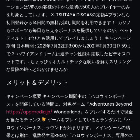
ーションはVIPのお客様の中から最初の500人のプレイヤーのみ
を対象としています。 3. TSUTAYA DISCASの定額4プランなら
初回登録から14日間の無料お試し期間を利用できます！. カジノ
もスポーツも毎日もらえるボーナスを提供しているのが、ベット
ティルト！ぜひとも活用してプレイしましょう！. キャンペーン
期間 日本時間 : 2021年7月22日18:00から2021年11月30日17:59ま
で 2. ハワイアンドリームは連チャン性能を搭載したビデオスロ
ットです。. ちょっぴりオカルトチックな呪いを解くスリリング
な冒険の旅へと出かけませんか.
メリット＆デメリット
キャンペーン概要 キャンペーン期間中の「ハロウィンボーナ
ス」を開催している時間に、対象ゲーム『Adventures Beyond
https://appmedia.jp/
Wonderland』をプレイするだけで現金
が当たるチャンス
ゲームをプレイしているとランダムに「ハ
ロウィンボーナス」ラウンドが始まります。 メインゲームの結
果とは別に、乱数発生器RNGが「ハロウィンボーナス」専用のス