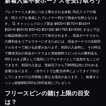
新着入金不要ボーナスを受け取ろう
プレイヤー１人参加につき上乗せされる金額. 同点スコアの場
合：同スコアを達成したプレイヤー同士で賞金が分割となりま
す。 12. キャッシュドロップ賞金 $600×1 $570×1 $540×1
$120×5 $60×10 $30×52 $12×250 $6×755 $3×1000. すると下記
の確認画面がポップアップで表示されます。. 現金ボーナスから
の勝利金をリアルマネーにするためには、現金ボーナスの全額10
ドルをすべて賭ける必要があります。初回の入金時に、その時点
で獲得済みの現金ボーナスまた登録無料スピンからの勝利金を、
100ドルを上限として残高にリアルマネーとして追加することが
できます。初回の入金は、登録完了から72時間以内に行われる
必要があります。. （当サイトでは配当倍率によってタイプ分け
していますので公式情報と異なる場合があります。）. 毎週キャ
ッシュ総額$18,000を1,500名様にプレゼント.
フリースピンの賭け上限の目安
は？