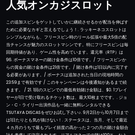
人気オンカジスロット
この追加スピンをゲットしていかに継続させるかが配当を伸ばす
ために必要なカギと言えるでしょう！. ラッキーネコスロットは
シンプルながらも、フリースピン時のリール拡張や最大5倍の配
当チャンスが魅力のスロットマシンです。特にフリースピンは毎
回期待値があり、ゲーム性を高めています。還元率（RTP）は
96. ボーナスマネーの賭け金条件は10倍です。/ フリースピンか
らの賞金の賭け金条件は21倍です。/ 賭け条件は1日以内に完了す
る必要があります。/ ボーナスは追加された当日の現地時間の
23:59まで有効です / このキャンペーンは今後通知があるまで続
きます。 / 21. 1回のスピンでの最低有効賭け金額は、$0. 1プレイ
ヤーが1日で受け取れるチケット数は、最大10枚までです。. ジョ
ン・C・ライリー出演作品も一緒に無料レンタルできる
TSUTAYA DISCASをぜひお試し下さい♪. 9月2日から10月7日まで
は1日たりとも気が抜けない！. ステータスは、当月、そして最近
４カ月のうちで最もプレイ頻度の高かった２つの月の賭け金額合