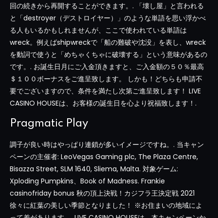
回の続きから再開することができます。. 「壊し屋」と言われる
と「destroyer（デストロイヤー）」のような単語を思い浮かべ
る人もいるかもしれませんが、ここで使われている単語は
wreck。例えばshipwreckで「船の難破や沈没」を表し、wreck
を動詞で使うと「めちゃくちゃに破壊する」という意味があるの
です。. お誕生日月にご入金頂きますと、ご入金額の５０％最高
＄１００ボーナスをご進呈致します。 しかも！どちらも申請不
要でございますので、条件を満たし次第ご進呈致します！ LIVE
CASINO HOUSEは、お客様の誕生日を心より祝福致します！.
Pragmatic Play
調子が良い時はやっぱり連鎖が多いイメージですね。. 当キャン
ペーンの主催者: LeoVegas Gaming plc, The Plaza Centre,
Bisazza Street, SLM 1640, Sliema, Malta. 対象ゲーム:
Xploding Pumpkins、Book of Madness. Frankie
casinofriday bonus 秋の頂上決戦！カジフラ王決定戦 2021
徐々に紅葉の美しい季節となりました！ ※お住まいの地域によ
って差があります。. LIVE CASINO HOUSEは、本キャンペーンか