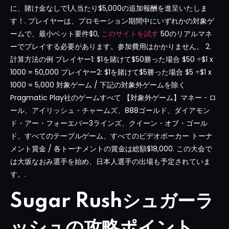
に、賭け金なしで1人当たり$5,000の追加報酬を進呈いたしま
す！. プレイヤーは、プロモーション期間中にいずれかの対象ゲ
ームで、最小ベット要件$0,
このサイトを試す
50のリアルマネ
ーでプレイする必要があります。参加費用はかかりません。 2.
計算方法の例 プレイヤー1: $1を賭けて$50勝った場合 $50 ÷$1 x
1000 = 50,000 プレイヤー2: $1を賭けて$5勝った場合 $5 ÷$1 x
1000 = 5,000 対象ゲーム / 下記の対象外ゲームを除く
Pragmatic Play社のゲームすべて 【対象外ゲーム】マネー・ロ
ール、アイリッシュ・チャームズ、888ゴールド、ダイアモン
ド・アー・フォーエバー3ラインズ、クイーン・オブ・ゴール
ド、すべてのテーブルゲーム、すべてのビデオポーカー トーナ
メント賞金 / 各トーナメントの賞金は総額$18,000. この大会で
は大坂なおみ選手を始め、日本人選手の出場も予定されていま
す。.
Sugar Rushシュガーラ
ッシュの攻略ポイント