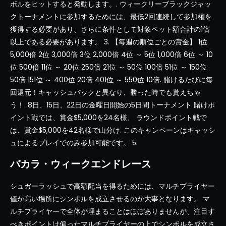
ボルをヒットすると発動します。. ウィークリーブラックジャッ
クトーナメントに参加するためには、最低2回連続して参加権を
獲得する必要があり、さらに条件として対象ベット額合計の1倍
以上である必要があります。 3. 【毎週の順位ごとの賞金】 1位
5,000倍 2位 3,000倍 3位 2,000倍 4位 ～ 5位 1,000倍 6位 ～ 10
位 500倍 11位 ～ 20位 250倍 21位 ～ 50位 100倍 51位 ～ 150位
50倍 151位 ～ 400位 20倍 401位 ～ 550位 10倍. 賭けるたびに毎
回還元！キャッシュバックと異なり、勝った時でも貰えちゃ
う！. 8日、15日、22日の金曜日開始の5日間トーナメント 賭けポ
イント戦では、賞金$5,000を24名様、 ラウンドポイント戦で
は、賞金$5,000を42名様で山分け. このキャンペーンはキャッシ
ュによるプレイでのみ参加可能です。 5.
バカラ・ウィークエンドレース
シュガーラッシュで高額配当を得るためには、マルチプライヤー
値が高い場所にシンボルを成立させるのが大事となります。 マ
ルチプライヤーで全体が埋まることはほぼありませんが、注目す
べきポイントは偏ったマルチプライヤーの上でシンボルを成立さ