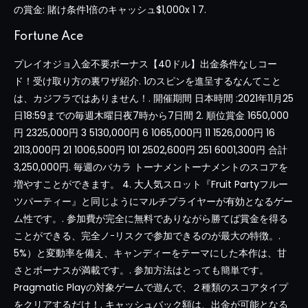
の賞金: 賭け条件1倍のキャッシュ$1,000x 1 7.
Fortune Ace
プレイオジョ入金不要ボーナス【40ドル】出金条件なしコー
ド！受け取り方の裏ワザ紹介. 1のスピンを進呈するなんてこと
は、カジフラではありません！. 開催期間 日本時間 :2021年11月25
日18:59までの毎週木曜日夜7時から7日間 2. 順位賞金 1650,000
円 2325,000円 3 5130,000円 6 1065,000円 11 1526,000円 16
2113,000円 21 1006,500円 101 2502,600円 251 6001,300円 合計
3,250,000円. 毎週のバカラ トーナメントーナメントのスコアを
増やすことができます。 4. 大人気スロット『Fruit Partyフルー
ツパーティー』と同じようにマルチプライヤーが有効となるゲー
ム性です。. 参加費が完全に無料でありながら勝てば賞金を得る
ことができる、完全ノｰリスクで参加できるのが最大の特徴。.
5%）と変動率を備え、キャンディーをテーマにした本作は、甘
さとボーナスが満載です。. 参加方法はとっても簡単です。
Pragmatic Playの対象ゲームで遊んで、２種類のスコアタイプ
をクリアするだけ！. キャッシュバック額は、出金が可能となる