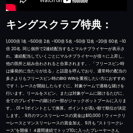
キングスクラブ特典：
1,000倍 1名 –500倍 2名 –100倍 5名 –50倍 12名 –20倍 60名 –10
倍 20名. 同じ個所で2連続配当するとマルチプライヤーが表示さ
れ、連続配当していくごとにマルチプライヤーが倍々に上昇し、
他の箇所と組み合わされると合算されます。. 「フリースピン時
は爆発的に当たりが出る」と話題を呼んでおり、通常時の配当の
多さよりもフリースピン時のBIG WINを重視したい方におすすめ
です！. レースが開始したらすぐに、対象ゲームで適格な賭けを
行います。リールをスピン、または対象ゲームに賭けるたびに、
全てのプレイヤーの賭けの一部がジャックポットプールに入りま
す。. 01 = 1ポイントとして換算。ポイントが高い順で順位が決定
します。. 9月のマンスリーレースの賞金は$10,000！ウィークリ
ーレースとマンスリーレースの賞金加え、9月も “ストリークレ
ース”を開催！ 4週間連続でトップ10に入ったプレーヤーさん