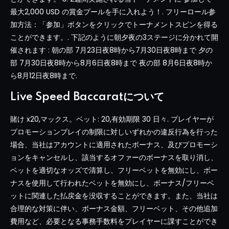
最大2,000 USD の賞金プールを手に入れよう！. フリーロール参
加方法：「参加」ボタンをクリックでトーナメントスピンを得る
ことができます。. 下記のように朝夕夜の3ステージに分かれて開
催されます : 朝の部 7月23日夜8時から7月30日夜8時まで 夕の
部 7月30日夜8時から8月6日夜8時まで 夜の部 8月6日夜8時か
ら8月12日夜8時まで.
Live Speed Baccaratについて
賭け x20,マックス。ベット: 20,有効期限 30 日々. プレイヤーが
プロモーションプレイの制限に対しいずれかの違反行為を行った
場合、当社はアカウントに適用されたボーナス、及びプロモーシ
ョンをキャンセルし、該当するオファーのボーナスを取り消し、
ベットを適切なオッズで清算し、フリーベットを無効にし、ボー
ナスを使用して行われたベットを無効にし、ボーナス/フリーベ
ットに関連した払戻金を没収することができます。また、当社は
合理的な対策に伴い、ボーナス金額、フリーベット、その他追加
費用など、必要となる事務手数料をプレイヤーに課すことができ