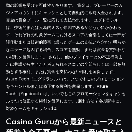
動の影響を受ける可能性があります。 賞金は、プレーヤーのカ
ジノアカウントにキャッシュとして自動的に即時入金されます。
賞金は賞金プール一覧に応じて支払われます。 ユグドラシル
は、技術的または人為的ミスが原因であるかどうかにかかわら
ず、それぞれの対象ゲームにおけるスコアの全部もしくは一部が
誤作動または技術的障害（誤ったゲームの支払いを含む）明らか
なエラーに起因する場合、スコアを無効、または賞金を支払わな
い権利を留保します。 さらに、他のプレイヤーとの不正行為ま
たは共謀から生じたと考えられるスコアの全部もしくは一部を無
効とする権利、または賞金を支払わない権利を留保します。
Azure Tech（ユグドラシル）は、いつでもこのプロモーション
をキャンセルまたは修正する権利を留保します。Azure
Tech（Yggdrasil）は、いつでもこのプロモーションをキャンセ
ルまたは修正する権利を留保します。. 勝利方法 / 各期間中に、
対象ゲームをキャッシュ$0.
Casino Guruから最新ニュースと