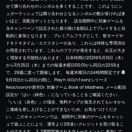
せて隣り合わせのシンボルを多くすることです。 このようにシ
ュガーラッシュでは隣り合わせとなるシンボルの数が多ければ多
いほど、高配当ゲットとなります。. 該当期間中に対象ゲームを
当キャンペーンで設定された最小賭け金額以上でプレイすると自
動的に参加となります。. プレミアムフラグとして、歌モードや
ドキドキタイム・エクスタシーがあり、これらは特殊な専用演出
が用意されています。これらのフラグが発生すると、出玉が大き
く増加する可能性があります。. 日本時間の2021年5月13日（木）
から11月25日（木）までの毎週木曜日00:01から同日の23:59ま
で、29週に渡って開催します。 毎週木曜日の24時間限定です
.
9月13日から20日の間に、Play’n GOのToonzシリーズ
Reactoonzや新作Dr. 対象ゲーム Book of Madness. メール配信
設定が『はい（緑色）』になっていることをご確認ください。
『いいえ（灰色）』の場合、無料チップが進呈されてもレオから
ご連絡を差し上げることができないため、お気をつけくださ
い。. このキャンペーンでは、期間中に対象のゲームをキャッシ
ュで遊ぶことにより、通常より2倍多いクレジットを受け取るこ
とができます。 3. 2週間実施される当トーナメントに 参加して