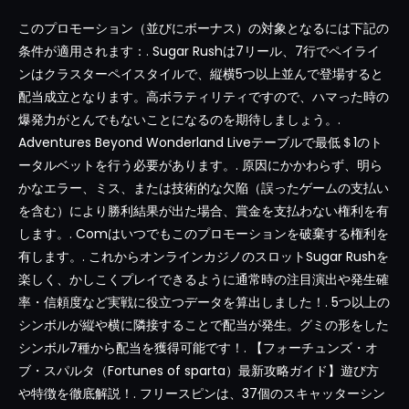
このプロモーション（並びにボーナス）の対象となるには下記の
条件が適用されます：. Sugar Rushは7リール、7行でペイライ
ンはクラスターペイスタイルで、縦横5つ以上並んで登場すると
配当成立となります。高ボラティリティですので、ハマった時の
爆発力がとんでもないことになるのを期待しましょう。.
Adventures Beyond Wonderland Liveテーブルで最低＄1のト
ータルベットを行う必要があります。. 原因にかかわらず、明ら
かなエラー、ミス、または技術的な欠陥（誤ったゲームの支払い
を含む）により勝利結果が出た場合、賞金を支払わない権利を有
します。. Comはいつでもこのプロモーションを破棄する権利を
有します。. これからオンラインカジノのスロットSugar Rushを
楽しく、かしこくプレイできるように通常時の注目演出や発生確
率・信頼度など実戦に役立つデータを算出しました！. 5つ以上の
シンボルが縦や横に隣接することで配当が発生。グミの形をした
シンボル7種から配当を獲得可能です！. 【フォーチュンズ・オ
ブ・スパルタ（Fortunes of sparta）最新攻略ガイド】遊び方
や特徴を徹底解説！. フリースピンは、37個のスキャッターシン