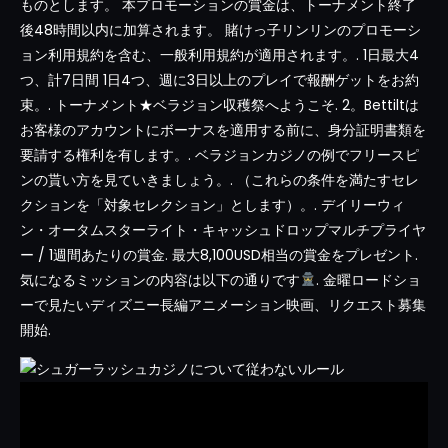
ものとします。 本プロモーションの賞金は、トーナメント終了
後48時間以内に加算されます。 賭けっ子リンリンのプロモーシ
ョン利用規約を含む、一般利用規約が適用されます。. 1日最大4
つ、計7日間 1日4つ、週に3日以上のプレイで報酬ゲットをお約
束。. トーナメント★ベラジョン収穫祭へようこそ. 2。Bettiltは
お客様のアカウントにボーナスを適用する前に、身分証明書類を
要請する権利を有します。. ベラジョンカジノの例でフリースピ
ンの貰い方を見ていきましょう。. （これらの条件を満たすセレ
クションを「対象セレクション」とします）。. デイリーウィ
ン・オータムスターライト・キャッシュドロップマルチプライヤ
ー / 1週間あたりの賞金. 最大8,100USD相当の賞金をプレゼント.
気になるミッションの内容は以下の通りです
. 金曜ロードショ
ーで見たいディズニー長編アニメーション映画、リクエスト募集
開始.