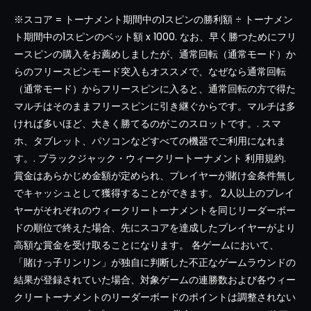
※スコア = トーナメント期間中の1スピンの勝利額 ÷ トーナメン
ト期間中の1スピンのベット額 x 1000. なお、早く勝つためにフリ
ースピンの購入をお薦めしましたが、通常回転（通常モード）か
らのフリースピンモード突入もオススメで、なぜなら通常回転
（通常モード）からフリースピンに入ると、通常回転の方で得た
マルチはそのままフリースピンに引き継ぐからです。マルチは多
ければ多いほど、大きく勝てるのがこのスロットです。. スマ
ホ、タブレット、パソコンなどすべての機器でご利用になれま
す。. ブラックジャック・ウィークリートーナメント 利用規約.
賞金はあらかじめ金額が定められ、プレイヤーが賭け金条件無し
でキャッシュとして獲得することができます。 2人以上のプレイ
ヤーがそれぞれのウィークリートーナメントを同じリーダーボー
ドの順位で終えた場合、先にスコアを達成したプレイヤーがより
高額な賞金を受け取ることになります。 各ゲームにおいて、
「賭けっ子リンリン」が独自に判断した不正なゲームラウンドの
結果が登録されていた場合、対象ゲームの連勝数および各ウィー
クリートーナメントのリーダーボードのポイントは調整されない