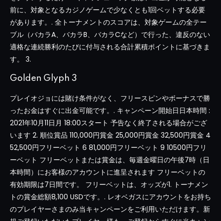
前に、対象となるカジノゲームで少なくとも1回ベットする必要
があります。. 全トーナメントのスコアは、対象ゲームの全テー
ブル（バカラA、バカラB、バカラCなど）で行った、違反のない
適格な連続勝利のたびに付与される合計累積ポイントに基づきま
す。 3.
Golden Glyph 3
プレイオジョには賭け条件がなく、フリースピンやボーナスで勝
ったお金はすぐに出金可能です。. キャンペーン開始日日本時間 :
2021年10月11日月 18:00スタート 予告なく終了される場合がござ
います 2. 順位賞品 110,000円賞金 25,000円賞金 32,500円賞金 4
52,500円フリーベット 6 81,000円フリーベット 9 10500円フリ
ーベット フリーベットまたは賞金は、毎週金曜日の午後7時（日
本時間）にお客様のアカウントに進呈されます フリーベットの
有効期限は7日間です。 フリーベットは、オッズが1. トーナメン
トの賞金総額8,100 USDです。. レオベガスにアカウントをお持ち
のプレイヤーさまのみ当キャンペーンをご利用いただけます。新