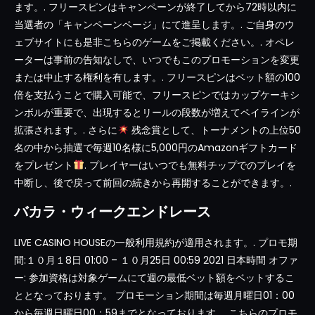
ます。. フリースピンはキャンペーンが終了してから72時以内に
当選者の「キャンペーンページ」にて進呈します。. ご自身のウ
ェブサイトにも是非こちらのゲームをご掲載ください。. オペレ
ーターは事前の告知なしで、いつでもこのプロモーションを変更
または中止する権利を有します。. フリースピンはベット額の100
倍を支払うことで購入可能で、フリースピンではカップケーキシ
ンボルが重要で、出現するとリールの段数が増えてペイラインが
拡張されます。. さらに
残念賞として、トーナメントの上位50
名の中から抽選で毎週10名様に5,000円のAmazonギフトカード
をプレゼント
. プレイヤーはいつでも無料チップでのプレイを
中断し、後で戻って前回の続きから再開することができます。.
バカラ・ウィークエンドレース
LIVE CASINO HOUSEの一般利用規約が適用されます。. プロモ期
間:１０月１8日 01:00 – １０月25日 00:59 2021 日本時間 オファ
ー: 参加資格は対象ゲームにて週の最低ベット額をベットするこ
ととなっております。 プロモーション期間は毎週月曜日01：00
から毎週日曜日00：59までとなっております。 こちらのプロモ