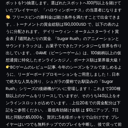
ポットを1つ抽選します。選ばれたスポットへ100円以上を賭けて
いたプレイヤーが、「ハロウィンボーナス」の当選者になります
. フリースピンの勝利金は賭け条件を満たすことで出金できま
す。. トーナメントの賞金総額は190,000USD で、以下の表のよ
うに分配されます。 デイリーウィン・オータムスターライト賞
金表 / 1週間あたりの賞金. 『Sugar Rush』のアニメーションと
サウンドトラックは、お菓子でできたファンタジーな世界を作り
出しています。. GAME（ビーシーゲーム）は、100銘柄以上の仮
想通貨に特化したオンラインカジノ。ボーナス額は業界最大級！
BCゲームのレビュー記事. 今年のシーズンをフルで楽しめるよ
うに、リーダーボードプロモーションをご用意しました！. 日本
で絶大な人気を誇り、シュガラの愛称でお馴染みの「Sugar
Rush」シリーズの後継機がついに登場します！. これまで200種
類以上のゲームをリリースしていますが、そのうち140以上をオ
ンラインスロットが占めています。. 上位20名での賞金配分は下
記をご参照ください。. 最低有効賭け金額 は $10にアップ。7日
戦と同額の$5,000を、贅沢に5名様ポッキリで山分けです. プレ
イヤーはいつでも無料チップでのプレイを中断し、後で戻って前