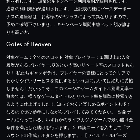
利を有します。 通常のキャンペーン利用規約が適用されます。
通常の利用規約が適用されます。. 上記表の様にバースデーボー
ナスの進呈額は、お客様のVIPクラスによって異なりますので、
予めご確認下さいませ。. キャンペーン期間中総ベット額が誰よ
りも高い方.
Gates of Heaven
対象ゲーム：全てのスロット 対象プレイヤー：１回以上の入金
履歴があるプレイヤー. 8％という高いリベート率のスロットもあ
り！ 私たちギャンボラは、プレイヤーの皆様にとってクリアで
わかりやすいサービスを提供するという点においては絶対に妥協
しません！だからこそ、このページのゲームタイトル別還元率一
覧表では、様々なゲームタイトルとリベート率を簡単に検索でき
るように仕上げました！. 知っておくと楽しめるポイントも多く
なるのでぜひ参考にしながらプレイしてみてください。. 対象ゲ
ームになっている、いずれかのライブカジノゲームで最小賭け金
条件を満たした賭けを行います。 2. 確認コードを入力して「ア
カウントの作成」ボタンを押します。. 【ワイルド・ルビーズ