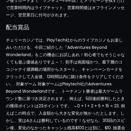
ン後サポートまで「サンキューFS申請」とメッセージを残すだけ
で営業時間内はライブチャット、営業時間後はオフラインメッセ
ージ、翌営業日に付与がされます。.
配当賞品
チェリーカジノでは、PlayTech社からのライブカジノもお楽し
みいただける、今回ご紹介した『Adventures Beyond
Wonderland』をこの機会にお試しあれ！初心者でもそうじゃな
くても遊ぶ価値ありですよ～！. 初手は画面端かつ、最下層のコ
コジャナイ感満載の場所からスタート。. キャンペーンカードを
クリックして入金後、12時間以内に賭け条件をクリアしてくださ
い。. 対象ゲーム 対象ゲームはPlaytech社のAdventures
Beyond Wonderlandです。. トーナメント勝者は最大ゲームラ
ウンド数に基づき決定されます。. 例えば、5回連続勝利したとき
の獲得ポイントは23ポイントです。 →0 + 1 + 2 + 5 + 15 = 23. 例
えばこの時点で、入金額から大きな変化が無かったとします。し
かし、実はAさんは勝利しているのです！なぜなら、313回のスピ
ン後、変化のなかったキャッシュ残高$100とは別に、$10. 抽選会