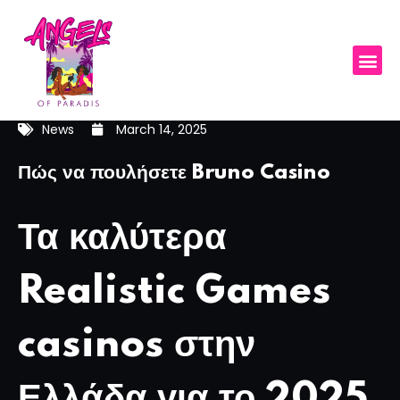
News
March 14, 2025
Πώς να πουλήσετε Bruno Casino
Τα καλύτερα
Realistic Games
casinos στην
Ελλάδα για το 2025