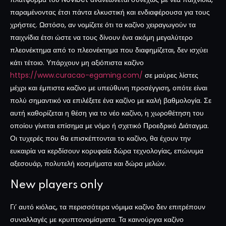
παραμένοντας έτσι πάντα ελκυστική και ενδιαφέρουσα για τους
χρήστες. Ωστόσο, αν νομίζετε ότι τα καζίνο χειραγωγούν τα
παιχνίδια έτσι ώστε να τους δίνουν ένα ακόμη μεγαλύτερο
πλεονέκτημα από το πλεονέκτημα που διαφημίζεται, δεν ισχύει
κάτι τέτοιο. Υπάρχουν μη αξιόπιστα καζίνο
https://www.curacao-egaming.com/
σε μαύρες λίστες
μέχρι και έμπιστα καζίνο με υπεύθυνη προσέγγιση, οπότε είναι
πολύ σημαντικό να επιλέξετε ένα καζίνο με καλή βαθμολογία. Σε
αυτή καθορίζεται η θέση για το νέο καζίνο, η χωροθέτηση του
οποίου γίνεται επίσημα με νόμο ή σχετικό Προεδρικό Διάταγμα.
Οι τυχερές που θα επισκέπτονται το καζίνο, θα έχουν την
ευκαιρία να κερδίσουν κορυφαία δώρα τεχνολογίας, επώνυμα
αξεσουάρ, πολυτελή κοσμήματα και δώρα μελών.
New players only
Γι’ αυτό κιόλας, τα περισσότερα νόμιμα καζίνο δεν επιτρέπουν
συναλλαγές με κρυπτονομίσματα. Τα καινούργια καζίνο