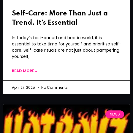
Self-Care: More Than Just a
Trend, It’s Essential
In today’s fast-paced and hectic world, it is
essential to take time for yourself and prioritize self-
care. Self-care rituals are not just about pampering
yourself,
READ MORE »
April 27, 2025
No Comments
NEWS