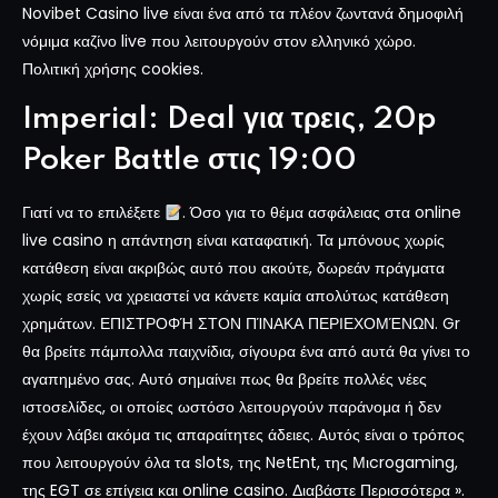
Novibet Casino live είναι ένα από τα πλέον ζωντανά δημοφιλή
νόμιμα καζίνο live που λειτουργούν στον ελληνικό χώρο.
Πολιτική χρήσης cookies.
Imperial: Deal για τρεις, 20p
Poker Battle στις 19:00
Γιατί να το επιλέξετε
. Όσο για το θέμα ασφάλειας στα online
live casino η απάντηση είναι καταφατική. Τα μπόνους χωρίς
κατάθεση είναι ακριβώς αυτό που ακούτε, δωρεάν πράγματα
χωρίς εσείς να χρειαστεί να κάνετε καμία απολύτως κατάθεση
χρημάτων. ΕΠΙΣΤΡΟΦΉ ΣΤΟΝ ΠΊΝΑΚΑ ΠΕΡΙΕΧΟΜΈΝΩΝ. Gr
θα βρείτε πάμπολλα παιχνίδια, σίγουρα ένα από αυτά θα γίνει το
αγαπημένο σας. Αυτό σημαίνει πως θα βρείτε πολλές νέες
ιστοσελίδες, οι οποίες ωστόσο λειτουργούν παράνομα ή δεν
έχουν λάβει ακόμα τις απαραίτητες άδειες. Aυτός είναι ο τρόπος
που λειτουργούν όλα τα slots, της NetEnt, της Μιcrogaming,
της EGT σε επίγεια και online casino. Διαβάστε Περισσότερα ».