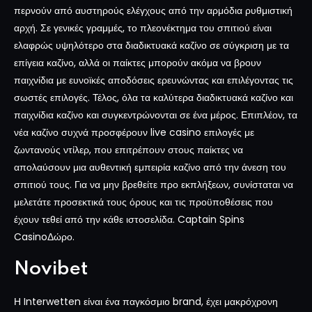
περνούν από αυστηρούς ελέγχους από την αρμόδια ρυθμιστική
αρχή. Σε γενικές γραμμές, το πλεονέκτημα του σπιτιού είναι
ελαφρώς υψηλότερο στα διαδικτυακά καζίνο σε σύγκριση με τα
επίγεια καζίνο, αλλά οι παίκτες μπορούν ακόμα να βρουν
παιχνίδια με ευνοϊκές αποδόσεις ερευνώντας και επιλέγοντας τις
σωστές επιλογές. Τέλος, όλα τα καλύτερα διαδικτυακά καζίνο και
παιχνίδια καζίνο και συγκεντρώνονται σε ένα μέρος. Επιπλέον, τα
νέα καζίνο συχνά προσφέρουν live casino επιλογές με
ζωντανούς ντίλερ, που επιτρέπουν στους παίκτες να
απολαύσουν μια αυθεντική εμπειρία καζίνο από την άνεση του
σπιτιού τους. Για να μην βρεθείτε προ εκπλήξεων, συνίσταται να
μελετάτε προσεκτικά τους όρους και τις προϋποθέσεις που
έχουν τεθεί από την κάθε ιστοσελίδα. Captain Spins
CasinoΔώρο.
Novibet
Η Interwetten είναι ένα παγκόσμιο brand, έχει μακρόχρονη