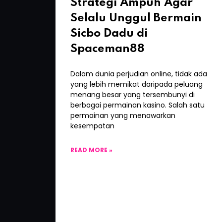
Strategi Ampuh Agar
Selalu Unggul Bermain
Sicbo Dadu di
Spaceman88
Dalam dunia perjudian online, tidak ada
yang lebih memikat daripada peluang
menang besar yang tersembunyi di
berbagai permainan kasino. Salah satu
permainan yang menawarkan
kesempatan
READ MORE »