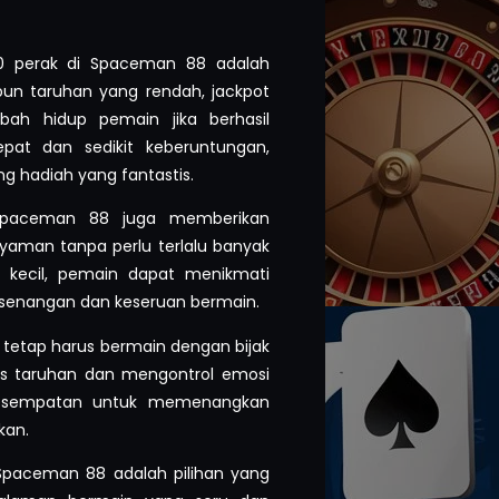
00 perak di Spaceman 88 adalah
un taruhan yang rendah, jackpot
ah hidup pemain jika berhasil
pat dan sedikit keberuntungan,
 hadiah yang fantastis.
i Spaceman 88 juga memberikan
aman tanpa perlu terlalu banyak
g kecil, pemain dapat menikmati
senangan dan keseruan bermain.
 tetap harus bermain dengan bijak
 taruhan dan mengontrol emosi
kesempatan untuk memenangkan
kan.
 Spaceman 88 adalah pilihan yang