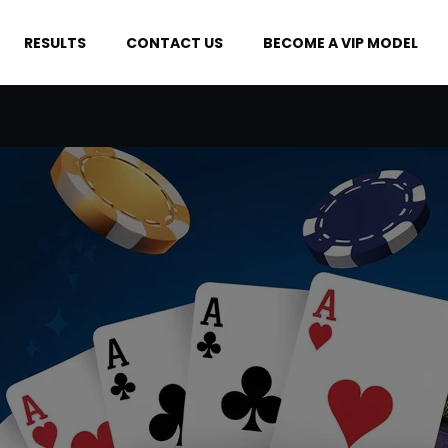
RESULTS
CONTACT US
BECOME A VIP MODEL