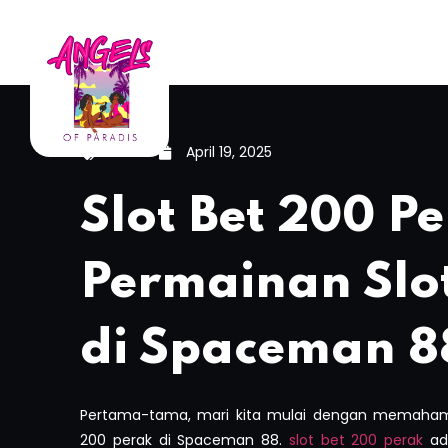
News
April 19, 2025
Slot Bet 200 P
Permainan Slot
di Spaceman 8
Pertama-tama, mari kita mulai dengan memahami
200 perak di Spaceman 88.
slot bet 200 perak
ada