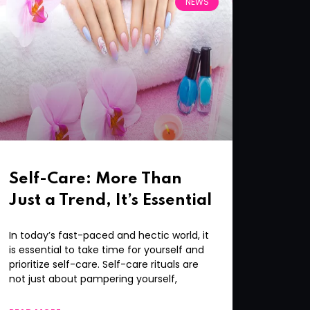
NEWS
Self-Care: More Than
Just a Trend, It’s Essential
In today’s fast-paced and hectic world, it
is essential to take time for yourself and
prioritize self-care. Self-care rituals are
not just about pampering yourself,