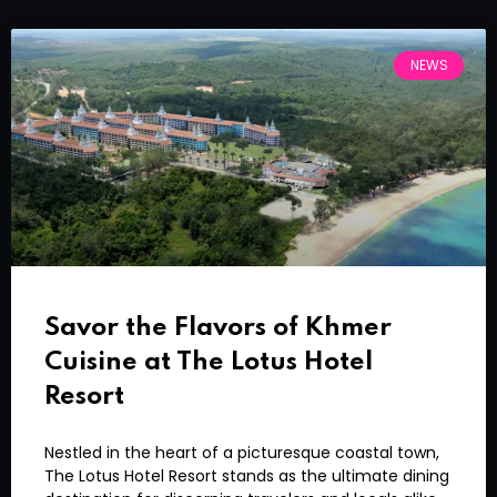
NEWS
Savor the Flavors of Khmer
Cuisine at The Lotus Hotel
Resort
Nestled in the heart of a picturesque coastal town,
The Lotus Hotel Resort stands as the ultimate dining