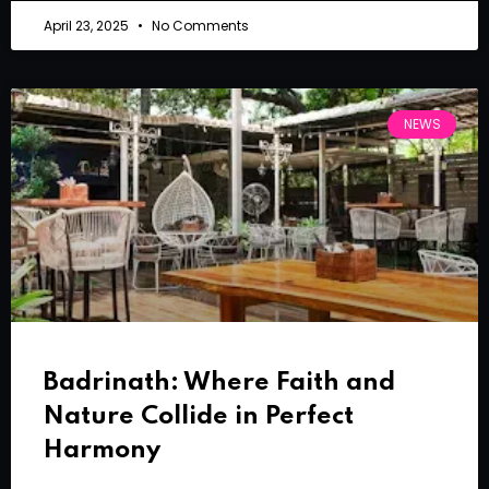
April 23, 2025
No Comments
NEWS
Badrinath: Where Faith and
Nature Collide in Perfect
Harmony