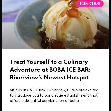
BOBA ICE BAR
Treat Yourself to a Culinary
Adventure at BOBA ICE BAR:
Riverview’s Newest Hotspot
Visit Us BOBA ICE BAR – Riverview, FL. We are excited
to introduce you to our unique establishment that
offers a delightful combination of boba,