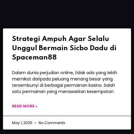
Strategi Ampuh Agar Selalu
Unggul Bermain Sicbo Dadu di
Spaceman88
Dalam dunia perjudian online, tidak ada yang lebih
memikat daripada peluang menang besar yang
tersembunyi di berbagai permainan kasino. Salah
satu permainan yang menawarkan kesempatan
READ MORE »
May 1, 2025
No Comments