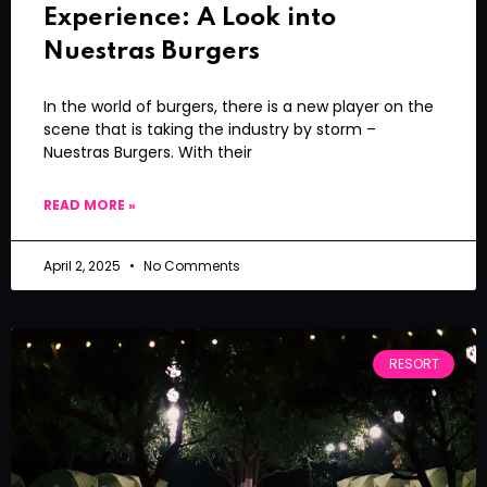
Experience: A Look into
Nuestras Burgers
In the world of burgers, there is a new player on the
scene that is taking the industry by storm –
Nuestras Burgers. With their
READ MORE »
April 2, 2025
No Comments
RESORT