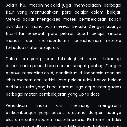
Selain itu, masonline.co.id juga menyediakan berbagai
fitur yang memudahkan para pelajar dalam belajar.
Mereka dapat mengakses materi pembelajaran kapan
pun dan di mana pun mereka berada. Dengan adanya
fitur-fitur tersebut, para pelajar dapat belajar secara
mandiri dan memperdalam pemahaman mereka
terhadap materi pelajaran.
Dalam era yang serba teknologi ini, inovasi teknologi
dalam dunia pendidikan menjadi sangat penting. Dengan
adanya masonline.co.id, pendidikan di Indonesia menjadi
lebih modern dan terkini. Para pelajar tidak hanya belajar
dari buku teks yang kuno, namun juga dapat mengakses
berbagai materi pembelajaran yang up to date.
Pendidikan masa kini memang mengalami
perkembangan yang pesat, terutama dengan adanya
platform online seperti masonline.co.id. Platform ini tidak
hanya memberikan akses pendidikan yang lebih luas bagi