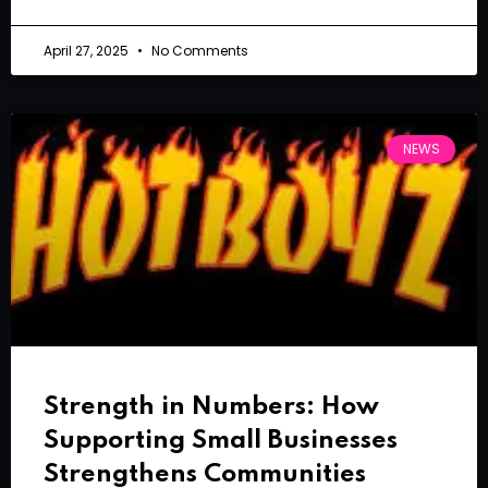
April 27, 2025
No Comments
NEWS
Strength in Numbers: How
Supporting Small Businesses
Strengthens Communities