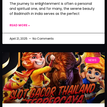
The journey to enlightenment is often a personal
and spiritual one, and for many, the serene beauty
of Badrinath in India serves as the perfect
READ MORE »
April 21, 2025
No Comments
NEWS