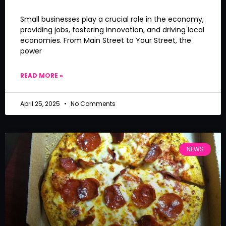
Small businesses play a crucial role in the economy,
providing jobs, fostering innovation, and driving local
economies. From Main Street to Your Street, the
power
READ MORE »
April 25, 2025
No Comments
NEWS