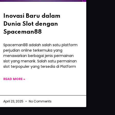
Inovasi Baru dalam
Dunia Slot dengan
Spaceman88
Spaceman88 adalah salah satu platform
perjudian online terkemuka yang
menawarkan berbagai jenis permainan
slot yang menarik. Salah satu permainan
slot terpopuler yang tersedia di Platform
READ MORE »
April 23, 2025
No Comments