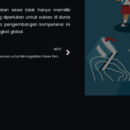
pkan siswa tidak hanya memiliki
g diperlukan untuk sukses di dunia
ada pengembangan kompetensi ini
gkat global.
NEXT
Program Beasiswa untuk Meningkatkan Akses Pendidikan