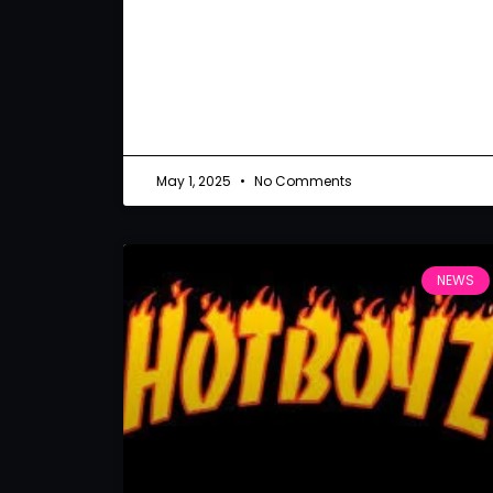
May 1, 2025
No Comments
NEWS