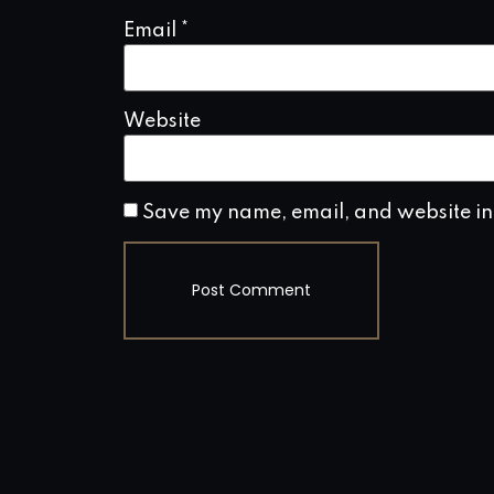
Email
*
Website
Save my name, email, and website in 