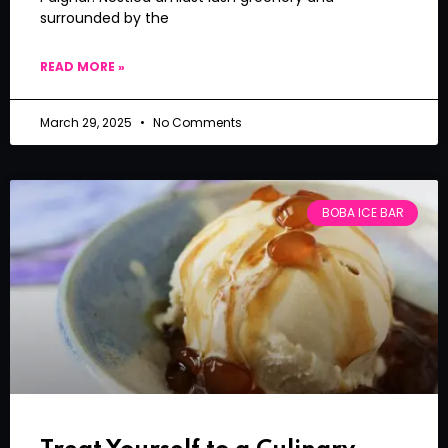
surrounded by the
READ MORE »
March 29, 2025
No Comments
BOBA ICE BAR