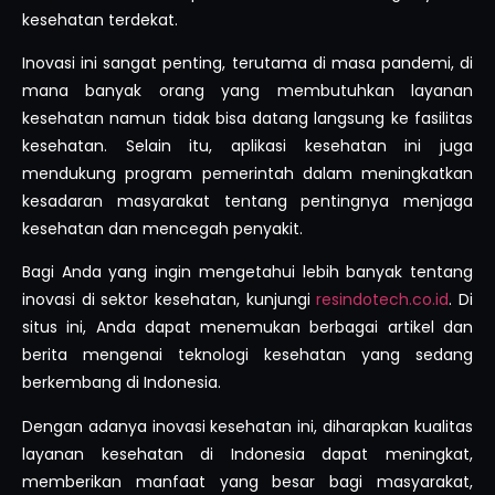
kesehatan terdekat.
Inovasi ini sangat penting, terutama di masa pandemi, di
mana banyak orang yang membutuhkan layanan
kesehatan namun tidak bisa datang langsung ke fasilitas
kesehatan. Selain itu, aplikasi kesehatan ini juga
mendukung program pemerintah dalam meningkatkan
kesadaran masyarakat tentang pentingnya menjaga
kesehatan dan mencegah penyakit.
Bagi Anda yang ingin mengetahui lebih banyak tentang
inovasi di sektor kesehatan, kunjungi
resindotech.co.id
. Di
situs ini, Anda dapat menemukan berbagai artikel dan
berita mengenai teknologi kesehatan yang sedang
berkembang di Indonesia.
Dengan adanya inovasi kesehatan ini, diharapkan kualitas
layanan kesehatan di Indonesia dapat meningkat,
memberikan manfaat yang besar bagi masyarakat,