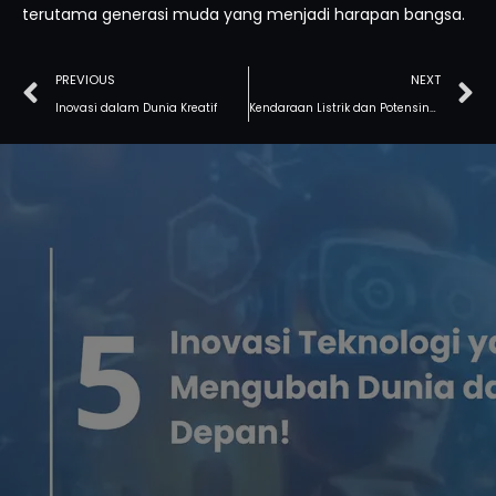
terutama generasi muda yang menjadi harapan bangsa.
PREVIOUS
NEXT
Inovasi dalam Dunia Kreatif
Kendaraan Listrik dan Potensinya di Indonesia