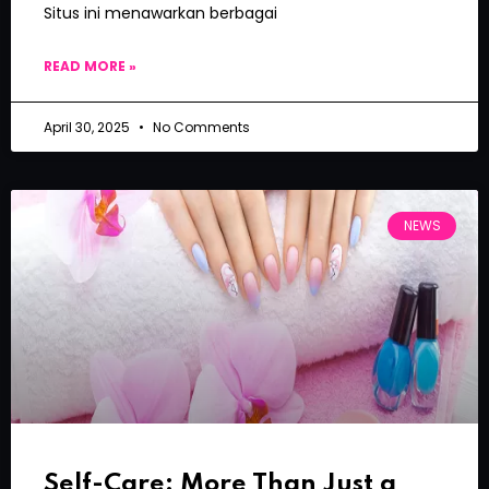
Situs ini menawarkan berbagai
READ MORE »
April 30, 2025
No Comments
NEWS
Self-Care: More Than Just a