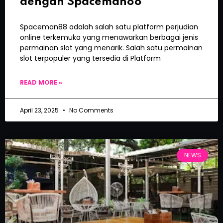
dengan Spaceman88
Spaceman88 adalah salah satu platform perjudian
online terkemuka yang menawarkan berbagai jenis
permainan slot yang menarik. Salah satu permainan
slot terpopuler yang tersedia di Platform
READ MORE »
April 23, 2025
No Comments
NEWS