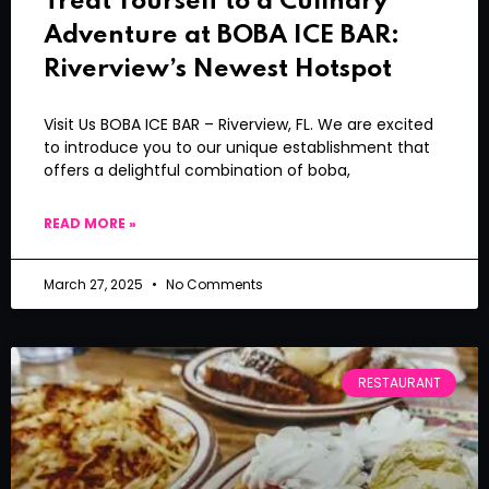
Treat Yourself to a Culinary
Adventure at BOBA ICE BAR:
Riverview’s Newest Hotspot
Visit Us BOBA ICE BAR – Riverview, FL. We are excited
to introduce you to our unique establishment that
offers a delightful combination of boba,
READ MORE »
March 27, 2025
No Comments
RESTAURANT