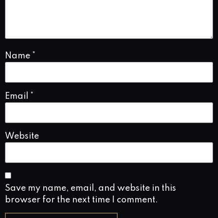
Name
*
Email
*
Website
Save my name, email, and website in this
browser for the next time I comment.