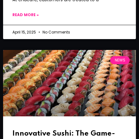
READ MORE »
April 15, 2025
No Comments
NEWS
Innovative Sushi: The Game-