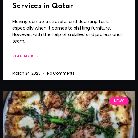
Services in Qatar
Moving can be a stressful and daunting task,
especially when it comes to shifting furniture.
However, with the help of a skilled and professional
team,
READ MORE »
March 24, 2025
No Comments
NEWS