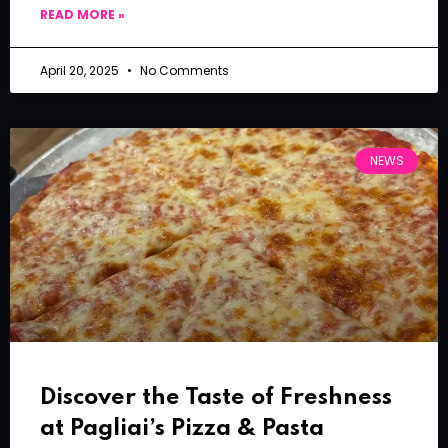
READ MORE »
April 20, 2025
No Comments
NEWS
Discover the Taste of Freshness
at Pagliai’s Pizza & Pasta