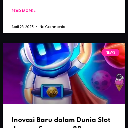
READ MORE »
April 23, 2025
No Comments
NEWS
Inovasi Baru dalam Dunia Slot