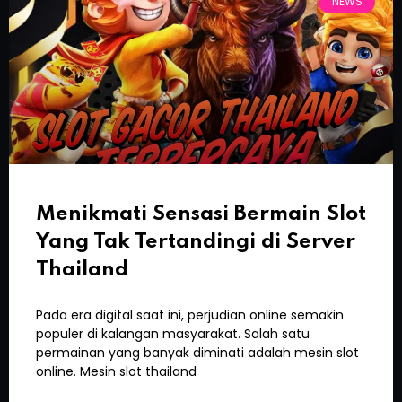
NEWS
Menikmati Sensasi Bermain Slot
Yang Tak Tertandingi di Server
Thailand
Pada era digital saat ini, perjudian online semakin
populer di kalangan masyarakat. Salah satu
permainan yang banyak diminati adalah mesin slot
online. Mesin slot thailand