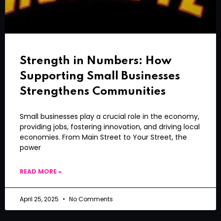
Strength in Numbers: How
Supporting Small Businesses
Strengthens Communities
Small businesses play a crucial role in the economy,
providing jobs, fostering innovation, and driving local
economies. From Main Street to Your Street, the
power
READ MORE »
April 25, 2025
No Comments