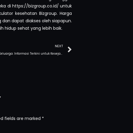
a di https://bizgroup.co.id/ untuk
ulator kesehatan Bizgroup. Harga
g dan dapat diakses oleh siapapun.
h hidup sehat yang lebih baik.
NEXT
Kesehatan Keluarga: Informasi Terkini untuk Kesejahteraan Anda
y
ed fields are marked
*