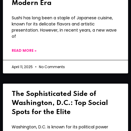
Modern Era
Sushi has long been a staple of Japanese cuisine,
known for its delicate flavors and artistic
presentation. However, in recent years, a new wave
of
READ MORE »
April 11, 2025
No Comments
The Sophisticated Side of
Washington, D.C.: Top Social
Spots for the Elite
Washington, D.C. is known for its political power