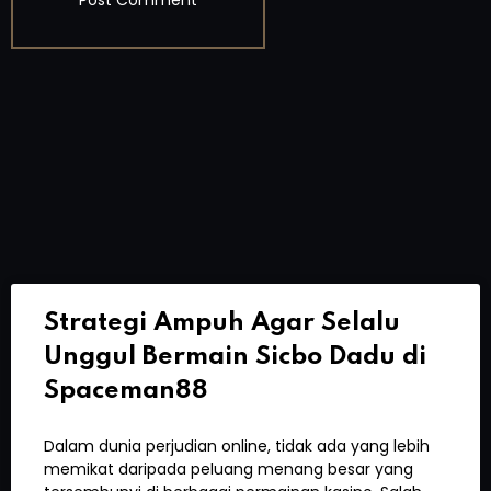
Strategi Ampuh Agar Selalu
Unggul Bermain Sicbo Dadu di
Spaceman88
Dalam dunia perjudian online, tidak ada yang lebih
memikat daripada peluang menang besar yang