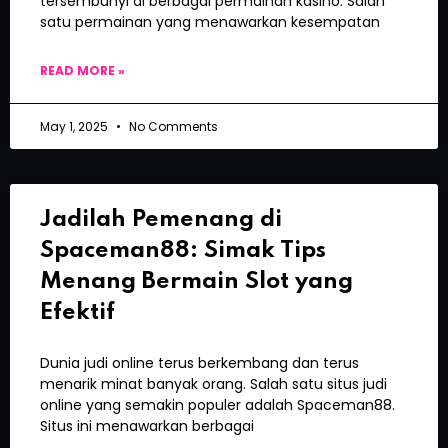
tersembunyi di berbagai permainan kasino. Salah
satu permainan yang menawarkan kesempatan
READ MORE »
May 1, 2025
No Comments
Jadilah Pemenang di
Spaceman88: Simak Tips
Menang Bermain Slot yang
Efektif
Dunia judi online terus berkembang dan terus
menarik minat banyak orang. Salah satu situs judi
online yang semakin populer adalah Spaceman88.
Situs ini menawarkan berbagai