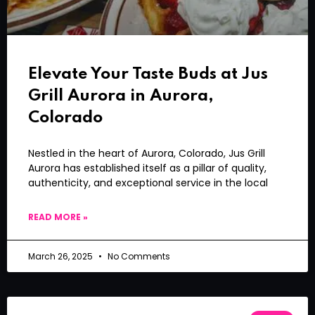
Elevate Your Taste Buds at Jus
Grill Aurora in Aurora,
Colorado
Nestled in the heart of Aurora, Colorado, Jus Grill
Aurora has established itself as a pillar of quality,
authenticity, and exceptional service in the local
READ MORE »
March 26, 2025
No Comments