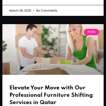
March 26, 2025
No Comments
NEWS
Elevate Your Move with Our
Professional Furniture Shifting
Services in Qatar