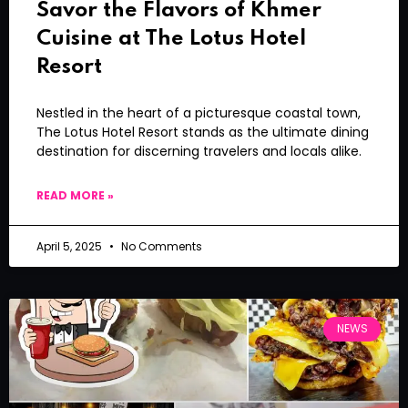
Savor the Flavors of Khmer
Cuisine at The Lotus Hotel
Resort
Nestled in the heart of a picturesque coastal town,
The Lotus Hotel Resort stands as the ultimate dining
destination for discerning travelers and locals alike.
READ MORE »
April 5, 2025
No Comments
NEWS