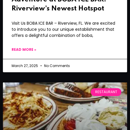
Riverview’s Newest Hotspot
Visit Us BOBA ICE BAR – Riverview, FL. We are excited
to introduce you to our unique establishment that
offers a delightful combination of boba,
READ MORE »
March 27, 2025
No Comments
RESTAURANT