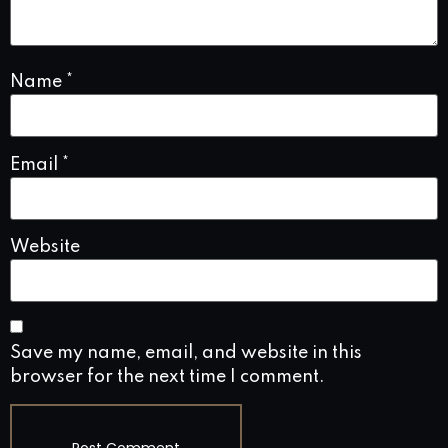
Name
*
Email
*
Website
Save my name, email, and website in this
browser for the next time I comment.