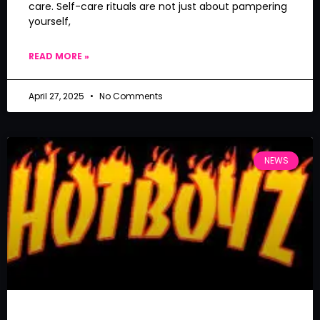
care. Self-care rituals are not just about pampering
yourself,
READ MORE »
April 27, 2025
No Comments
NEWS