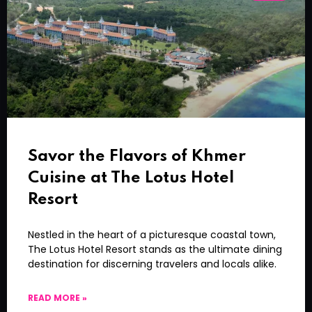
Savor the Flavors of Khmer
Cuisine at The Lotus Hotel
Resort
Nestled in the heart of a picturesque coastal town,
The Lotus Hotel Resort stands as the ultimate dining
destination for discerning travelers and locals alike.
READ MORE »