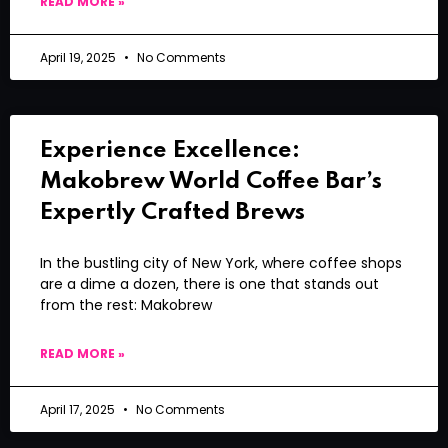
READ MORE »
April 19, 2025
No Comments
Experience Excellence:
Makobrew World Coffee Bar’s
Expertly Crafted Brews
In the bustling city of New York, where coffee shops
are a dime a dozen, there is one that stands out
from the rest: Makobrew
READ MORE »
April 17, 2025
No Comments