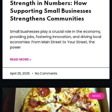
Strength in Numbers: How
Supporting Small Businesses
Strengthens Communities
Small businesses play a crucial role in the economy,
providing jobs, fostering innovation, and driving local
economies. From Main Street to Your Street, the
power
READ MORE »
April 25, 2025
No Comments
NEWS