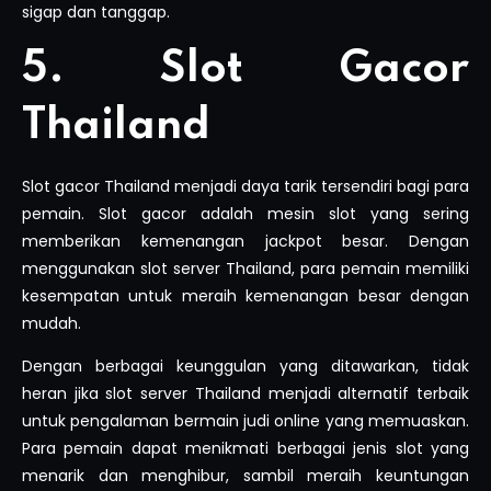
sigap dan tanggap.
5. Slot Gacor
Thailand
Slot gacor Thailand menjadi daya tarik tersendiri bagi para
pemain. Slot gacor adalah mesin slot yang sering
memberikan kemenangan jackpot besar. Dengan
menggunakan slot server Thailand, para pemain memiliki
kesempatan untuk meraih kemenangan besar dengan
mudah.
Dengan berbagai keunggulan yang ditawarkan, tidak
heran jika slot server Thailand menjadi alternatif terbaik
untuk pengalaman bermain judi online yang memuaskan.
Para pemain dapat menikmati berbagai jenis slot yang
menarik dan menghibur, sambil meraih keuntungan