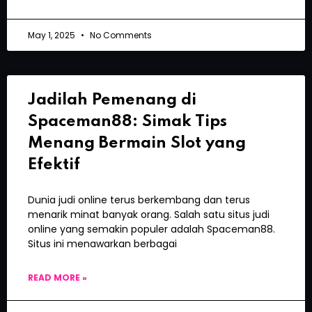
May 1, 2025
No Comments
Jadilah Pemenang di
Spaceman88: Simak Tips
Menang Bermain Slot yang
Efektif
Dunia judi online terus berkembang dan terus
menarik minat banyak orang. Salah satu situs judi
online yang semakin populer adalah Spaceman88.
Situs ini menawarkan berbagai
READ MORE »