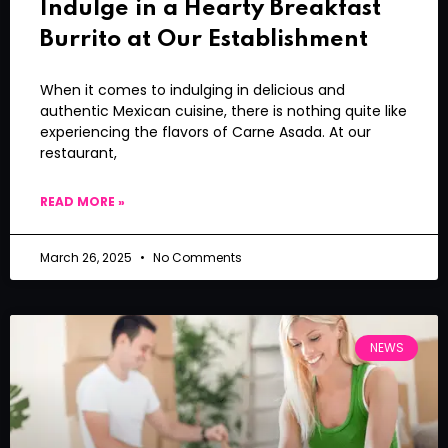
Indulge in a Hearty Breakfast
Burrito at Our Establishment
When it comes to indulging in delicious and
authentic Mexican cuisine, there is nothing quite like
experiencing the flavors of Carne Asada. At our
restaurant,
READ MORE »
March 26, 2025
No Comments
NEWS