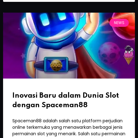
NEWS
Inovasi Baru dalam Dunia Slot
dengan Spaceman88
Spaceman88 adalah salah satu platform perjudian
online terkemuka yang menawarkan berbagai jenis
permainan slot yang menarik. Salah satu permainan