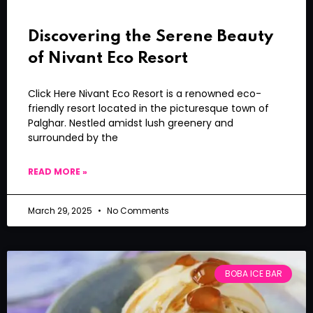
Discovering the Serene Beauty
of Nivant Eco Resort
Click Here Nivant Eco Resort is a renowned eco-
friendly resort located in the picturesque town of
Palghar. Nestled amidst lush greenery and
surrounded by the
READ MORE »
March 29, 2025
No Comments
BOBA ICE BAR