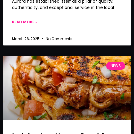
Aurora has established itself as a pillar of quality,
authenticity, and exceptional service in the local
READ MORE »
March 26, 2025
No Comments
NEWS