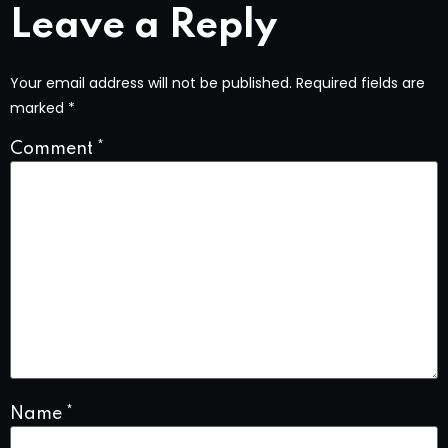
Leave a Reply
Your email address will not be published.
Required fields are
marked
*
Comment
*
Name
*