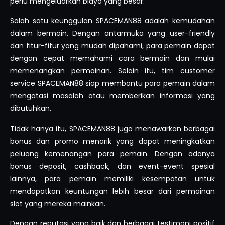
perlu mengeluarkan biaya yang besar.
Salah satu keunggulan SPACEMAN88 adalah kemudahan
dalam bermain. Dengan antarmuka yang user-friendly
dan fitur-fitur yang mudah dipahami, para pemain dapat
dengan cepat memahami cara bermain dan mulai
memenangkan permainan. Selain itu, tim customer
service SPACEMAN88 siap membantu para pemain dalam
mengatasi masalah atau memberikan informasi yang
dibutuhkan.
Tidak hanya itu, SPACEMAN88 juga menawarkan berbagai
bonus dan promo menarik yang dapat meningkatkan
peluang kemenangan para pemain. Dengan adanya
bonus deposit, cashback, dan event-event spesial
lainnya, para pemain memiliki kesempatan untuk
mendapatkan keuntungan lebih besar dari permainan
slot yang mereka mainkan.
Dengan reputasi yang baik dan berbagai testimoni positif