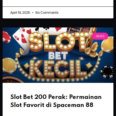
April 19, 2025
No Comments
NEWS
Slot Bet 200 Perak: Permainan
Slot Favorit di Spaceman 88