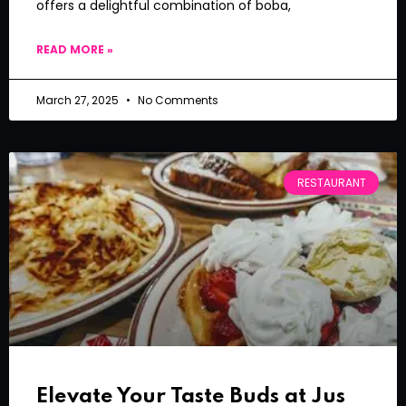
offers a delightful combination of boba,
READ MORE »
March 27, 2025
No Comments
RESTAURANT
Elevate Your Taste Buds at Jus