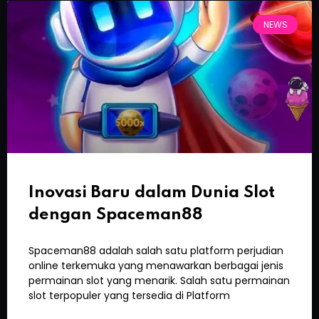
NEWS
Inovasi Baru dalam Dunia Slot
dengan Spaceman88
Spaceman88 adalah salah satu platform perjudian
online terkemuka yang menawarkan berbagai jenis
permainan slot yang menarik. Salah satu permainan
slot terpopuler yang tersedia di Platform