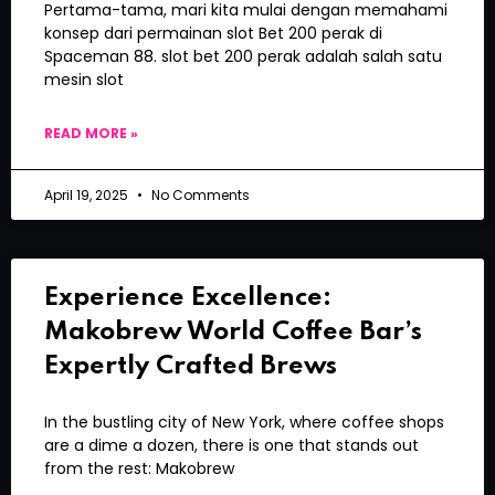
Pertama-tama, mari kita mulai dengan memahami
konsep dari permainan slot Bet 200 perak di
Spaceman 88. slot bet 200 perak adalah salah satu
mesin slot
READ MORE »
April 19, 2025
No Comments
Experience Excellence:
Makobrew World Coffee Bar’s
Expertly Crafted Brews
In the bustling city of New York, where coffee shops
are a dime a dozen, there is one that stands out
from the rest: Makobrew