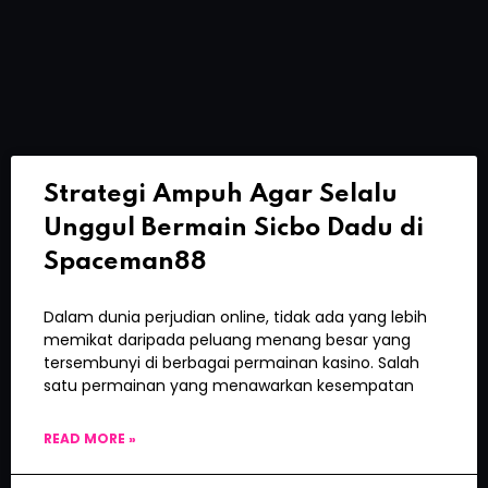
Strategi Ampuh Agar Selalu
Unggul Bermain Sicbo Dadu di
Spaceman88
Dalam dunia perjudian online, tidak ada yang lebih
memikat daripada peluang menang besar yang
tersembunyi di berbagai permainan kasino. Salah
satu permainan yang menawarkan kesempatan
READ MORE »