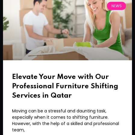
NEWS
Elevate Your Move with Our
Professional Furniture Shifting
Services in Qatar
Moving can be a stressful and daunting task,
especially when it comes to shifting furniture.
However, with the help of a skilled and professional
team,