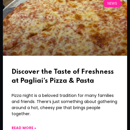
NEWS
Discover the Taste of Freshness
at Pagliai’s Pizza & Pasta
Pizza night is a beloved tradition for many families
and friends. There’s just something about gathering
around a hot, cheesy pie that brings people
together.
READ MORE »