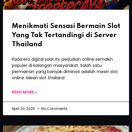
Menikmati Sensasi Bermain Slot
Yang Tak Tertandingi di Server
Thailand
Pada era digital saat ini, perjudian online semakin
populer di kalangan masyarakat. Salah satu
permainan yang banyak diminati adalah mesin slot
online. Mesin slot thailand
READ MORE »
April 20, 2025
No Comments