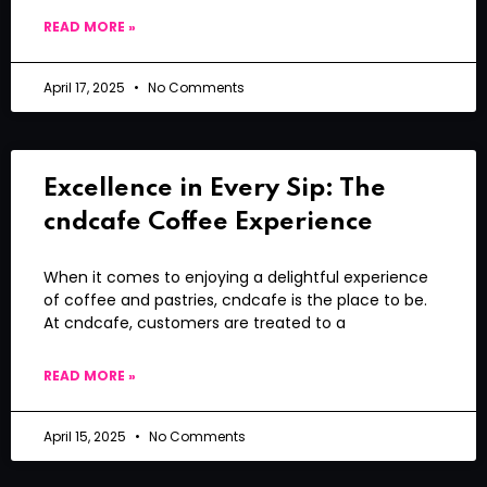
READ MORE »
April 17, 2025
No Comments
Excellence in Every Sip: The
cndcafe Coffee Experience
When it comes to enjoying a delightful experience
of coffee and pastries, cndcafe is the place to be.
At cndcafe, customers are treated to a
READ MORE »
April 15, 2025
No Comments