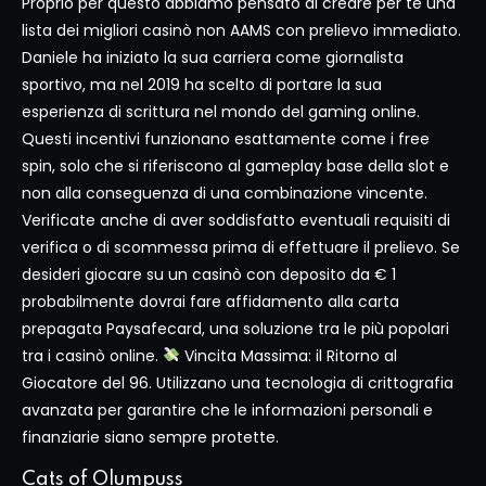
Proprio per questo abbiamo pensato di creare per te una
lista dei migliori casinò non AAMS con prelievo immediato.
Daniele ha iniziato la sua carriera come giornalista
sportivo, ma nel 2019 ha scelto di portare la sua
esperienza di scrittura nel mondo del gaming online.
Questi incentivi funzionano esattamente come i free
spin, solo che si riferiscono al gameplay base della slot e
non alla conseguenza di una combinazione vincente.
Verificate anche di aver soddisfatto eventuali requisiti di
verifica o di scommessa prima di effettuare il prelievo. Se
desideri giocare su un casinò con deposito da € 1
probabilmente dovrai fare affidamento alla carta
prepagata Paysafecard, una soluzione tra le più popolari
tra i casinò online.
Vincita Massima: il Ritorno al
Giocatore del 96. Utilizzano una tecnologia di crittografia
avanzata per garantire che le informazioni personali e
finanziarie siano sempre protette.
Cats of Olumpuss