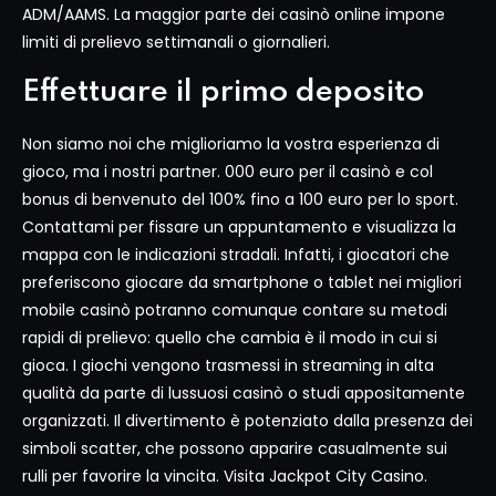
ADM/AAMS. La maggior parte dei casinò online impone
limiti di prelievo settimanali o giornalieri.
Effettuare il primo deposito
Non siamo noi che miglioriamo la vostra esperienza di
gioco, ma i nostri partner. 000 euro per il casinò e col
bonus di benvenuto del 100% fino a 100 euro per lo sport.
Contattami per fissare un appuntamento e visualizza la
mappa con le indicazioni stradali. Infatti, i giocatori che
preferiscono giocare da smartphone o tablet nei migliori
mobile casinò potranno comunque contare su metodi
rapidi di prelievo: quello che cambia è il modo in cui si
gioca. I giochi vengono trasmessi in streaming in alta
qualità da parte di lussuosi casinò o studi appositamente
organizzati. Il divertimento è potenziato dalla presenza dei
simboli scatter, che possono apparire casualmente sui
rulli per favorire la vincita. Visita Jackpot City Casino.