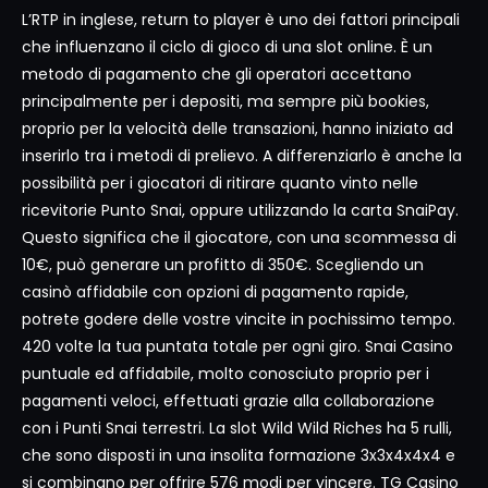
L’RTP in inglese, return to player è uno dei fattori principali
che influenzano il ciclo di gioco di una slot online. È un
metodo di pagamento che gli operatori accettano
principalmente per i depositi, ma sempre più bookies,
proprio per la velocità delle transazioni, hanno iniziato ad
inserirlo tra i metodi di prelievo. A differenziarlo è anche la
possibilità per i giocatori di ritirare quanto vinto nelle
ricevitorie Punto Snai, oppure utilizzando la carta SnaiPay.
Questo significa che il giocatore, con una scommessa di
10€, può generare un profitto di 350€. Scegliendo un
casinò affidabile con opzioni di pagamento rapide,
potrete godere delle vostre vincite in pochissimo tempo.
420 volte la tua puntata totale per ogni giro. Snai Casino
puntuale ed affidabile, molto conosciuto proprio per i
pagamenti veloci, effettuati grazie alla collaborazione
con i Punti Snai terrestri. La slot Wild Wild Riches ha 5 rulli,
che sono disposti in una insolita formazione 3x3x4x4x4 e
si combinano per offrire 576 modi per vincere. TG Casino