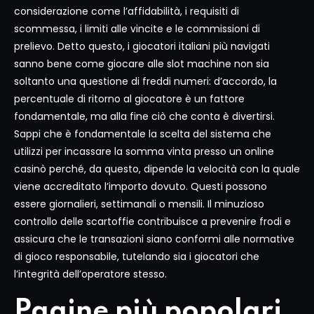
considerazione come l’affidabilità, i requisiti di
scommessa, i limiti alle vincite e le commissioni di
prelievo. Detto questo, i giocatori italiani più navigati
sanno bene come giocare alle slot machine non sia
soltanto una questione di freddi numeri: d’accordo, la
percentuale di ritorno al giocatore è un fattore
fondamentale, ma alla fine ciò che conta è divertirsi.
Sappi che è fondamentale la scelta del sistema che
utilizzi per incassare la somma vinta presso un online
casinò perché, da questo, dipende la velocità con la quale
viene accreditato l’importo dovuto. Questi possono
essere giornalieri, settimanali o mensili. Il minuzioso
controllo delle scartoffie contribuisce a prevenire frodi e
assicura che le transazioni siano conformi alle normative
di gioco responsabile, tutelando sia i giocatori che
l’integrità dell’operatore stesso.
Pagine più popolari