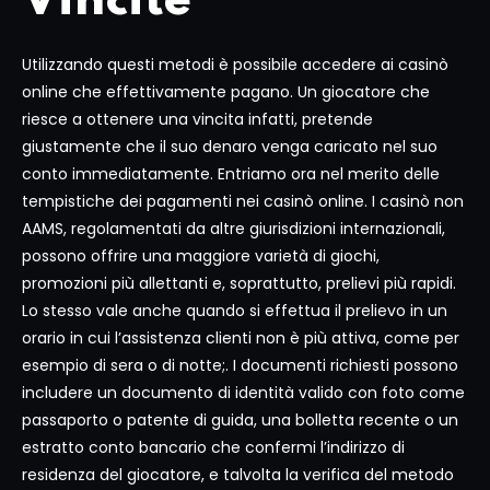
Vincite
Utilizzando questi metodi è possibile accedere ai casinò
online che effettivamente pagano. Un giocatore che
riesce a ottenere una vincita infatti, pretende
giustamente che il suo denaro venga caricato nel suo
conto immediatamente. Entriamo ora nel merito delle
tempistiche dei pagamenti nei casinò online. I casinò non
AAMS, regolamentati da altre giurisdizioni internazionali,
possono offrire una maggiore varietà di giochi,
promozioni più allettanti e, soprattutto, prelievi più rapidi.
Lo stesso vale anche quando si effettua il prelievo in un
orario in cui l’assistenza clienti non è più attiva, come per
esempio di sera o di notte;. I documenti richiesti possono
includere un documento di identità valido con foto come
passaporto o patente di guida, una bolletta recente o un
estratto conto bancario che confermi l’indirizzo di
residenza del giocatore, e talvolta la verifica del metodo