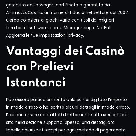
garantite da Leovegas, certificato e garantito da
AmmazzaCasino: un nome di fiducia nel settore dal 2002.
Cerca collezioni di giochi varie con titoli dai migliori
fornitori di software, come Microgaming e NetEnt.
Aggiorna le tue impostazioni privacy.
Vantaggi dei Casinò
con Prelievi
Istantanei
Può essere particolarmente utile se hai digitato l’importo
in modo errato o hai scritto alcuni dettagli in modo errato.
Possono essere contattati direttamente attraverso il loro
sito nella sezione supporto. Spesso, una dettagliata
tabella chiarisce i tempi per ogni metodo di pagamento,