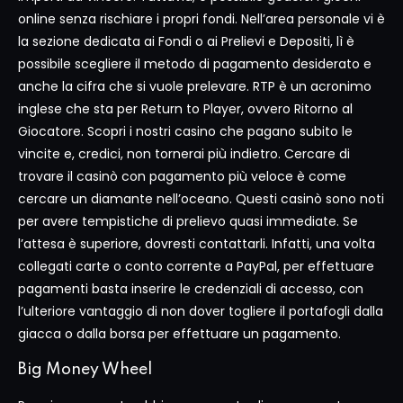
online senza rischiare i propri fondi. Nell’area personale vi è
la sezione dedicata ai Fondi o ai Prelievi e Depositi, lì è
possibile scegliere il metodo di pagamento desiderato e
anche la cifra che si vuole prelevare. RTP è un acronimo
inglese che sta per Return to Player, ovvero Ritorno al
Giocatore. Scopri i nostri casino che pagano subito le
vincite e, credici, non tornerai più indietro. Cercare di
trovare il casinò con pagamento più veloce è come
cercare un diamante nell’oceano. Questi casinò sono noti
per avere tempistiche di prelievo quasi immediate. Se
l’attesa è superiore, dovresti contattarli. Infatti, una volta
collegati carte o conto corrente a PayPal, per effettuare
pagamenti basta inserire le credenziali di accesso, con
l’ulteriore vantaggio di non dover togliere il portafogli dalla
giacca o dalla borsa per effettuare un pagamento.
Big Money Wheel