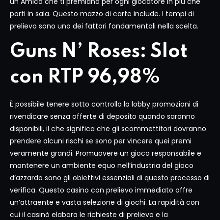
un Amico che ti premiano per ogni giocatore in più che
porti in sala. Questo mazzo di carte include. I tempi di
prelievo sono uno dei fattori fondamentali nella scelta.
Guns N’ Roses: Slot
con RTP 96,98%
È possibile tenere sotto controllo la lobby promozioni di
rivendicare senza offerte di deposito quando saranno
disponibili, il che significa che gli scommettitori dovranno
prendere alcuni rischi se sono per vincere quei premi
veramente grandi. Promuovere un gioco responsabile e
mantenere un ambiente equo nell’industria del gioco
d’azzardo sono gli obiettivi essenziali di questo processo di
verifica. Questo casino con prelievo immediato offre
un’attraente e vasta selezione di giochi. La rapidità con
cui il casinò elabora le richieste di prelievo e la