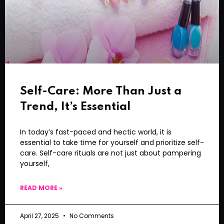
Self-Care: More Than Just a
Trend, It’s Essential
In today’s fast-paced and hectic world, it is
essential to take time for yourself and prioritize self-
care. Self-care rituals are not just about pampering
yourself,
READ MORE »
April 27, 2025
No Comments