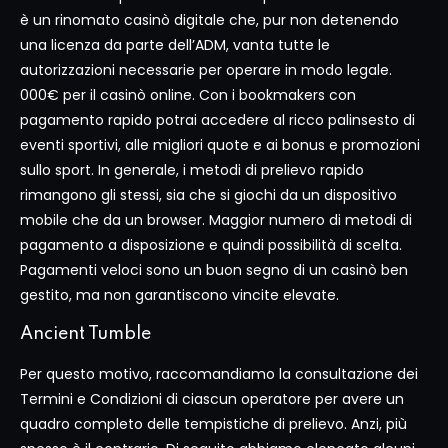
è un rinomato casinò digitale che, pur non detenendo
una licenza da parte dell’ADM, vanta tutte le
autorizzazioni necessarie per operare in modo legale.
000€ per il casinò online. Con i bookmakers con
pagamento rapido potrai accedere al ricco palinsesto di
eventi sportivi, alle migliori quote e ai bonus e promozioni
sullo sport. In generale, i metodi di prelievo rapido
rimangono gli stessi, sia che si giochi da un dispositivo
mobile che da un browser. Maggior numero di metodi di
pagamento a disposizione e quindi possibilità di scelta.
Pagamenti veloci sono un buon segno di un casinò ben
gestito, ma non garantiscono vincite elevate.
Ancient Tumble
Per questo motivo, raccomandiamo la consultazione dei
Termini e Condizioni di ciascun operatore per avere un
quadro completo delle tempistiche di prelievo. Anzi, più