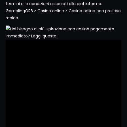
termini e le condizioni associati alla piattaforma.
GamblingORB > Casino online > Casino online con prelievo
rapido.