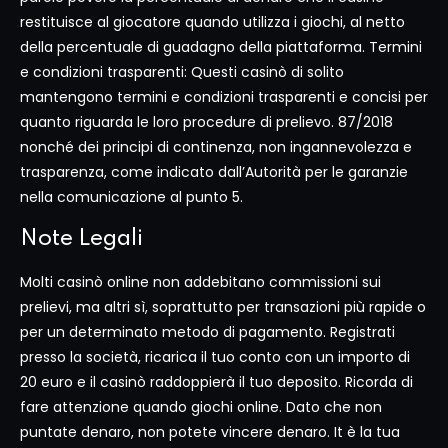
restituisce al giocatore quando utilizza i giochi, al netto
della percentuale di guadagno della piattaforma. Termini
e condizioni trasparenti: Questi casinò di solito
mantengono termini e condizioni trasparenti e concisi per
quanto riguarda le loro procedure di prelievo. 87/2018
nonché dei principi di continenza, non ingannevolezza e
trasparenza, come indicato dall’Autorità per le garanzie
nella comunicazione al punto 5.
Note Legali
Molti casinò online non addebitano commissioni sui
prelievi, ma altri sì, soprattutto per transazioni più rapide o
per un determinato metodo di pagamento. Registrati
presso la società, ricarica il tuo conto con un importo di
20 euro e il casinò raddoppierà il tuo deposito. Ricorda di
fare attenzione quando giochi online. Dato che non
puntate denaro, non potete vincere denaro. It è la tua