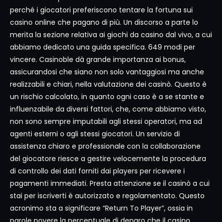
perché i giocatori preferiscono tentare la fortuna sui
casino online che pagano di più. Un discorso a parte lo
merita la sezione relativa ai giochi da casino dal vivo, a cui
abbiamo dedicato una guida specifica. 649 modi per
vincere. Casinoble dà grande importanza ai bonus,
assicurandosi che siano non solo vantaggiosi ma anche
realizzabili e chiari, nella valutazione dei casinò. Questo è
un rischio calcolato, in quanto ogni caso è a se stante e
influenzabile da diversi fattori, che, come abbiamo visto,
non sono sempre imputabili agli stessi operatori, ma ad
agenti esterni o agli stessi giocatori. Un servizio di
assistenza chiaro e professionale con la collaborazione
del giocatore riesce a gestire velocemente la procedura
di controllo dei dati forniti dai players per ricevere i
pagamenti immediati. Presta attenzione se il casinò a cui
stai per iscriverti è autorizzato e regolamentato. Questo
acronimo sta a significare “Return To Player”, ossia in
parole povere la percentuale di denaro che il casino