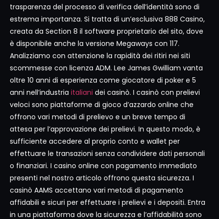
trasparenza del processo di verifica dell’identità sono di
estrema importanza. Si tratta di un’esclusiva 888 Casino,
creata da Section 8 il software proprietario del sito, dove
è disponibile anche la versione Megaways con 117.
Analizziamo con attenzione la rapidità dei ritiri nei siti
scommesse con licenza ADM. Lee James Gwilliam vanta
oltre 10 anni di esperienza come giocatore di poker e 5
anni nell’industria
italiani
dei casinò. I casinò con prelievi
veloci sono piattaforme di gioco d’azzardo online che
offrono vari metodi di prelievo e un breve tempo di
attesa per l’approvazione dei prelievi. In questo modo, è
sufficiente accedere al proprio conto e wallet per
effettuare le transazioni senza condividere dati personali
o finanziari. I casino online con pagamento immediato
presenti nel nostro articolo offrono questa sicurezza. I
casinò AAMS accettano vari metodi di pagamento
affidabili e sicuri per effettuare i prelievi e i depositi. Entra
in una piattaforma dove la sicurezza e l’affidabilità sono