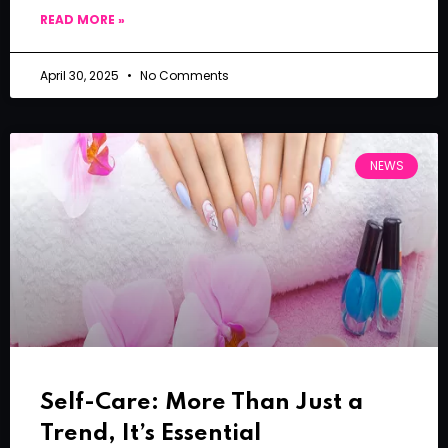
READ MORE »
April 30, 2025
No Comments
NEWS
Self-Care: More Than Just a
Trend, It’s Essential