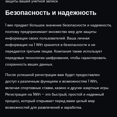
защиты вашей учетной записи.
Безопасность и надежность
1 вин придает большое значение безопасности и надежности,
поэтому предпринимает множество мер для защиты
информации своих пользователей. Ваша личная
информация на 1 Win хранится в безопасности и не
передается третьим лицам. Компания также использует
передовые технологии шифрования, чтобы гарантировать
сохранность ваших данных.
После успешной регистрации вам будет предоставлен
доступ к различным функциям и возможностям 1 Win,
включая спортивные ставки, казино и другие азартные игры.
Регистрация на 1Win – это быстрый, простой и надежный
процесс, который открывает перед вами целый мир
возможностей для развлечений и заработка.