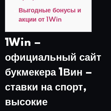
Выгодные бонусы и
акции от 1Win
1Win –
официальный сайт
букмекера 1Вин –
ставки на спорт,
высокие