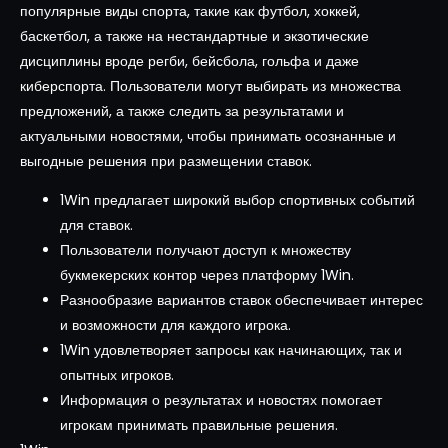
популярные виды спорта, такие как футбол, хоккей,
баскетбол, а также на нестандартные и экзотические
дисциплины вроде регби, бейсбола, гольфа и даже
киберспорта. Пользователи могут выбирать из множества
предложений, а также следить за результатами и
актуальными новостями, чтобы принимать осознанные и
выгодные решения при размещении ставок.
1Win предлагает широкий выбор спортивных событий
для ставок.
Пользователи получают доступ к множеству
букмекерских контор через платформу 1Win.
Разнообразие вариантов ставок обеспечивает интерес
и возможности для каждого игрока.
1Win удовлетворяет запросы как начинающих, так и
опытных игроков.
Информация о результатах и новостях помогает
игрокам принимать правильные решения.