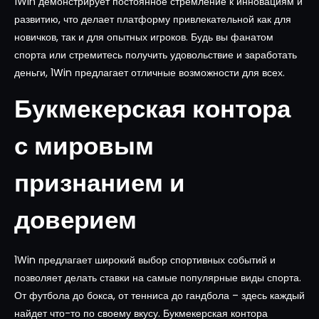
1Win демонстрирует постоянное стремление к инновациям и
развитию, что делает платформу привлекательной как для
новичков, так и для опытных игроков. Будь вы фанатом
спорта или стремитесь получить удовольствие и заработать
деньги, 1Win предлагает отличные возможности для всех.
Букмекерская контора
с мировым
признанием и
доверием
1Win предлагает широкий выбор спортивных событий и
позволяет делать ставки на самые популярные виды спорта.
От футбола до бокса, от тенниса до гандбола – здесь каждый
найдет что-то по своему вкусу. Букмекерская контора