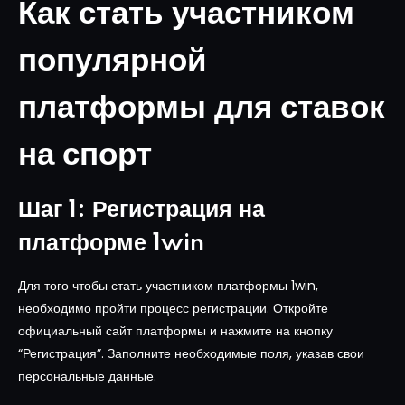
Как стать участником
популярной
платформы для ставок
на спорт
Шаг 1: Регистрация на
платформе 1win
Для того чтобы стать участником платформы 1win,
необходимо пройти процесс регистрации. Откройте
официальный сайт платформы и нажмите на кнопку
“Регистрация”. Заполните необходимые поля, указав свои
персональные данные.