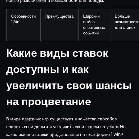
новые развлечения и возможности для победы.
Особенности
Преимущества
Широкий
Больше
1Win
выбор
возможност
спортивных
для ставок
событий
Какие виды ставок
доступны и как
увеличить свои шансы
на процветание
В мире азартных игр существует множество способов
вложить свои деньги и увеличить свои шансы на успех. Но
какие именно ставки представлены на платформе 1 win?