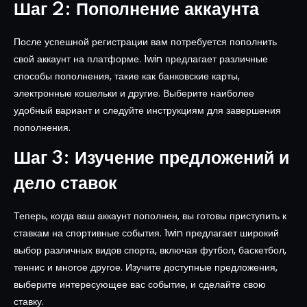
Шаг 2: Пополнение аккаунта
После успешной регистрации вам потребуется пополнить
свой аккаунт на платформе. 1win предлагает различные
способы пополнения, такие как банковские карты,
электронные кошельки и другие. Выберите наиболее
удобный вариант и следуйте инструкциям для завершения
пополнения.
Шаг 3: Изучение предложений и
дело ставок
Теперь, когда ваш аккаунт пополнен, вы готовы приступить к
ставкам на спортивные события. 1win предлагает широкий
выбор различных видов спорта, включая футбол, баскетбол,
теннис и многое другое. Изучите доступные предложения,
выберите интересующее вас событие, и сделайте свою
ставку.