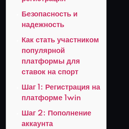
Безопасность и
надежность
Как стать участником
популярной
платформы для
ставок на спорт
Шаг 1: Регистрация на
платформе 1win
Шаг 2: Пополнение
аккаунта