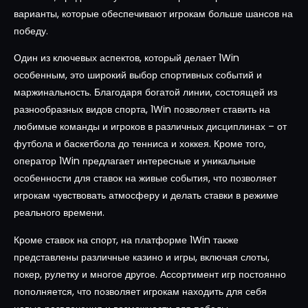
варианты, которые обеспечивают игрокам больше шансов на
победу.
Один из ключевых аспектов, который делает 1Win
особенным, это широкий выбор спортивных событий и
маржинальность. Благодаря богатой линии, состоящей из
разнообразных видов спорта, 1Win позволяет ставить на
любимые команды и игроков в различных дисциплинах – от
футбола и баскетбола до тенниса и хоккея. Кроме того,
оператор 1Win предлагает интересные и уникальные
особенности для ставок на живые события, что позволяет
игрокам чувствовать атмосферу и делать ставки в режиме
реального времени.
Кроме ставок на спорт, на платформе 1Win также
представлены различные казино и игры, включая слоты,
покер, рулетку и многое другое. Ассортимент игр постоянно
пополняется, что позволяет игрокам находить для себя