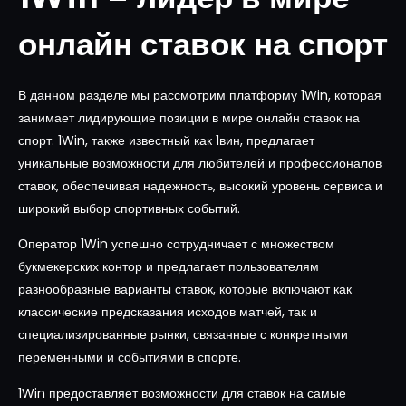
онлайн ставок на спорт
В данном разделе мы рассмотрим платформу 1Win, которая
занимает лидирующие позиции в мире онлайн ставок на
спорт. 1Win, также известный как 1вин, предлагает
уникальные возможности для любителей и профессионалов
ставок, обеспечивая надежность, высокий уровень сервиса и
широкий выбор спортивных событий.
Оператор 1Win успешно сотрудничает с множеством
букмекерских контор и предлагает пользователям
разнообразные варианты ставок, которые включают как
классические предсказания исходов матчей, так и
специализированные рынки, связанные с конкретными
переменными и событиями в спорте.
1Win предоставляет возможности для ставок на самые