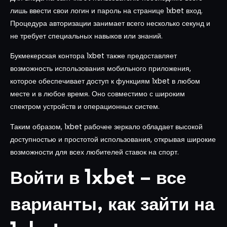
лишь ввести свои логин и пароль на странице 1xbet вход.
Процедура авторизации занимает всего несколько секунд и
не требует специальных навыков или знаний.
Букмекерская контора 1xbet также предоставляет
возможность использования мобильного приложения,
которое обеспечивает доступ к функциям 1xbet в любом
месте и в любое время. Оно совместимо с широким
спектром устройств и операционных систем.
Таким образом, 1xbet рабочее зеркало обладает высокой
доступностью и простотой использования, открывая широкие
возможности для всех любителей ставок на спорт.
Войти в 1xbet – все
варианты, как зайти на