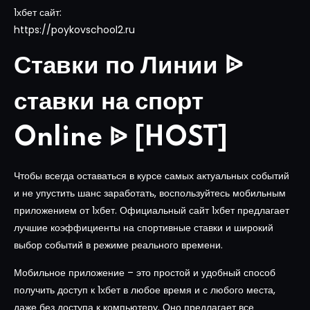
1хбет сайт:
https://poykovschool2.ru
Ставки по Линии ᐉ
ставки на спорт
Online ᐉ [HOST]
Чтобы всегда оставаться в курсе самых актуальных событий
и не упустить шанс заработать, воспользуйтесь мобильным
приложением от 1хбет. Официальный сайт 1хбет предлагает
лучшие коэффициенты на спортивные ставки и широкий
выбор событий в режиме реального времени.
Мобильное приложение – это простой и удобный способ
получить доступ к 1хбет в любое время и с любого места,
даже без доступа к компьютеру. Оно предлагает все