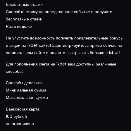
Бесплатные ставки
Сделайте ставку на определенное событие и получите
бесплатные ставки
Раз в неделю
Не упустите возможность получить привлекательные бонусы
и акции на 1xbet сайте! Зарегистрируйтесь прямо сейчас на
официальном сайте и начните выигрывать больше с 1xbet!
Для пополнения счета на 1xbet вам доступны различные
способы:
Способы депозита
Минимальная сумма
Максимальная сумма
Банковская карта
100 рублей
не ограничено