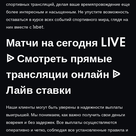
спортивных трансляций, делая ваше времяпровождение еще
более интересным и насыщенным. Не упустите возможность
оставаться в курсе всех событий спортивного мира, глядя на
них вместе с 1xbet.
Матчи на сегодня LIVE
ᐉ Смотреть прямые
трансляции онлайн ᐉ
Лайв ставки
Наши клиенты могут быть уверены в надежности выплаты
выигрышей. Мы понимаем, как важно получить свои деньги
вовремя и без задержек. Все выплаты осуществляются
оперативно и четко, соблюдая все установленные правила и