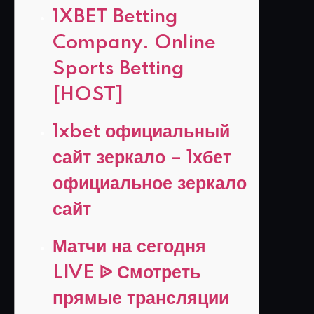
1XBET Betting
Company. Online
Sports Betting
[HOST]
1xbet официальный
сайт зеркало – 1хбет
официальное зеркало
сайт
Матчи на сегодня
LIVE ᐉ Смотреть
прямые трансляции