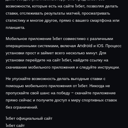
возможности, которые есть на сайте 1хбет, позволяя делать
ставки, отслеживать результаты матчей, просматривать
статистику и многое другое, прямо с вашего смартфона или
планшета.
Мобильное приложение 1хбет совместимо с различными
операционными системами, включая Android и iOS. Процесс
установки прост и займет всего несколько минут. Для
установки перейдите на сайт 1хбет, найдите ссылку на
скачивание мобильного приложения и следуйте инструкции.
Не упускайте возможность делать выгодные ставки с
помощью мобильного приложения от 1хбет. Никогда не
пропускайте свой шанс на победу – скачайте приложение
прямо сейчас и получите доступ к миру спортивных ставок
без ограничений.
1хбет официальный сайт
1хбет сайт