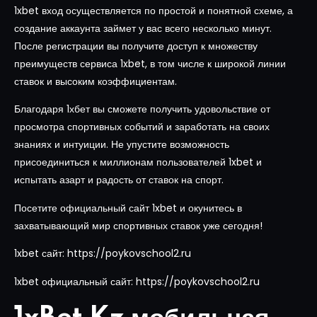
1xbet вход осуществляется по простой и понятной схеме, а
создание аккаунта займет у вас всего несколько минут.
После регистрации вы получите доступ к множеству
преимуществ сервиса 1xbet, в том числе к широкой линии
ставок и высоким коэффициентам.
Благодаря 1хбет вы сможете получить удовольствие от
просмотра спортивных событий и заработать на своих
знаниях и интуиции. Не упустите возможность
присоединиться к миллионам пользователей 1xbet и
испытать азарт и радость от ставок на спорт.
Посетите официальный сайт 1xbet и окунитесь в
захватывающий мир спортивных ставок уже сегодня!
1xbet сайт: https://poykovschool2.ru
1xbet официальный сайт: https://poykovschool2.ru