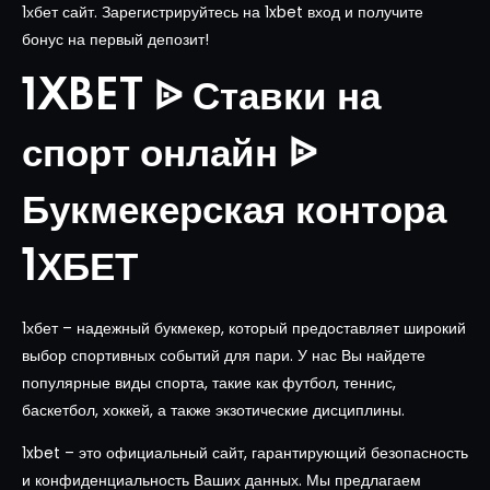
1хбет сайт. Зарегистрируйтесь на 1xbet вход и получите
бонус на первый депозит!
1XBET ᐉ Ставки на
спорт онлайн ᐉ
Букмекерская контора
1ХБЕТ
1хбет – надежный букмекер, который предоставляет широкий
выбор спортивных событий для пари. У нас Вы найдете
популярные виды спорта, такие как футбол, теннис,
баскетбол, хоккей, а также экзотические дисциплины.
1xbet – это официальный сайт, гарантирующий безопасность
и конфиденциальность Ваших данных. Мы предлагаем