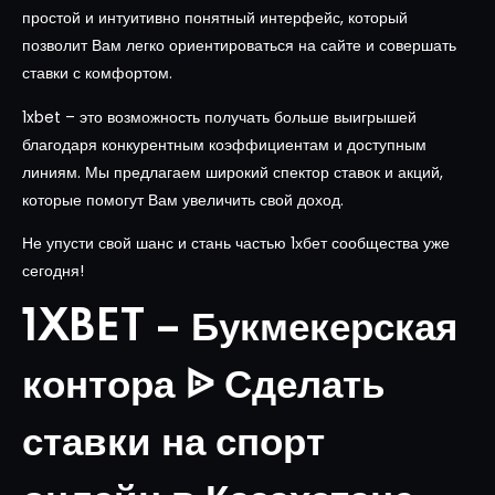
простой и интуитивно понятный интерфейс, который
позволит Вам легко ориентироваться на сайте и совершать
ставки с комфортом.
1xbet – это возможность получать больше выигрышей
благодаря конкурентным коэффициентам и доступным
линиям. Мы предлагаем широкий спектор ставок и акций,
которые помогут Вам увеличить свой доход.
Не упусти свой шанс и стань частью 1хбет сообщества уже
сегодня!
1XBET – Букмекерская
контора ᐉ Сделать
ставки на спорт