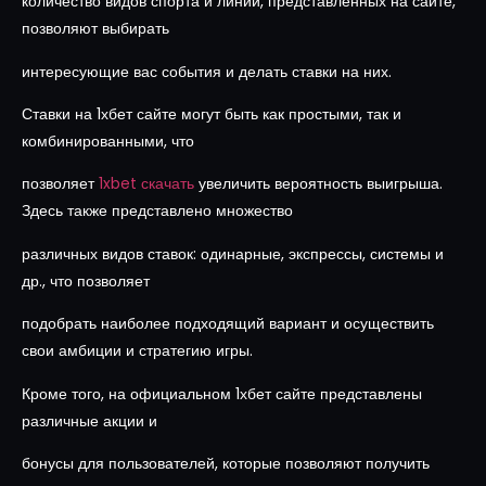
количество видов спорта и линий, представленных на сайте,
позволяют выбирать
интересующие вас события и делать ставки на них.
Ставки на 1хбет сайте могут быть как простыми, так и
комбинированными, что
позволяет
1xbet скачать
увеличить вероятность выигрыша.
Здесь также представлено множество
различных видов ставок: одинарные, экспрессы, системы и
др., что позволяет
подобрать наиболее подходящий вариант и осуществить
свои амбиции и стратегию игры.
Кроме того, на официальном 1хбет сайте представлены
различные акции и
бонусы для пользователей, которые позволяют получить