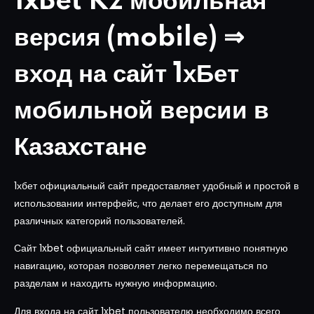
1xBet Kz мобильная
версия (mobile) ⇒
вход на сайт 1хБет
мобильной версии в
Казахстане
1хбет официальный сайт предоставляет удобный и простой в
использовании интерфейс, что делает его доступным для
различных категорий пользователей.
Сайт 1xbet официальный сайт имеет интуитивно понятную
навигацию, которая позволяет легко перемещаться по
разделам и находить нужную информацию.
Для входа на сайт 1xbet пользователю необходимо всего