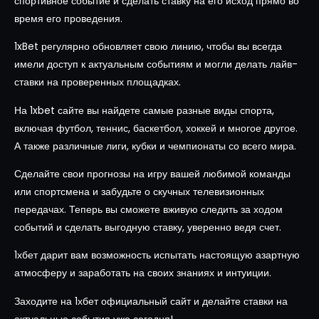
спортивное событие и сделать ставку на его исход прямо во
время его проведения.
1xBet регулярно обновляет свою линию, чтобы вы всегда
имели доступ к актуальным событиям и могли делать лайв-
ставки на проверенных площадках.
На 1xbet сайте вы найдете самые разные виды спорта,
включая футбол, теннис, баскетбол, хоккей и многое другое.
А также различные лиги, кубки и чемпионаты со всего мира.
Сделайте свои прогнозы на игру вашей любимой команды
или спортсмена и забудьте о скучных телевизионных
передачах. Теперь вы сможете вживую следить за ходом
событий и сделать выгодную ставку, уверенно ведя счет.
1хбет дарит вам возможность испытать настоящую азартную
атмосферу и заработать на своих знаниях и интуиции.
Заходите на 1хбет официальный сайт и делайте ставки на
актуальные события уже сегодня!