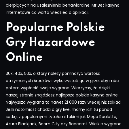
cierpiących na uzależnienia behawioralne. Mr Bet kasyno
internetowe co warto wiedzieć o aplikacji.
Popularne Polskie
Gry Hazardowe
Online
30x, 40x, 50x, o który należy pomnożyć wartość
otrzymanych środków i wykorzystać go w grze, aby móc
potem wypłacić swoje wygrane. Wierzymy, że dzięki
naszej stronie znajdziesz najlepsze polskie kasyna online.
Najwyższa wygrana to nawet 21 000 razy więcej niż zakład.
Jeśli natomiast chodzi o gry live, mamy ich tu ponad
setkę, z popularnymi tytułami takimi jak Mega Roulette,
Azure Blackjack, Boom City czy Baccarat. Wielkie wygrane