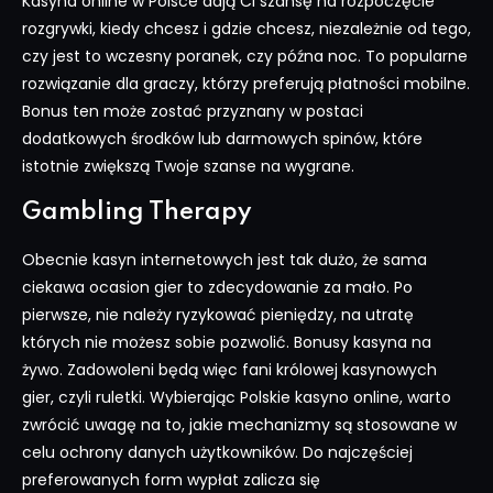
Kasyna online w Polsce dają Ci szansę na rozpoczęcie
rozgrywki, kiedy chcesz i gdzie chcesz, niezależnie od tego,
czy jest to wczesny poranek, czy późna noc. To popularne
rozwiązanie dla graczy, którzy preferują płatności mobilne.
Bonus ten może zostać przyznany w postaci
dodatkowych środków lub darmowych spinów, które
istotnie zwiększą Twoje szanse na wygrane.
Gambling Therapy
Obecnie kasyn internetowych jest tak dużo, że sama
ciekawa ocasion gier to zdecydowanie za mało. Po
pierwsze, nie należy ryzykować pieniędzy, na utratę
których nie możesz sobie pozwolić. Bonusy kasyna na
żywo. Zadowoleni będą więc fani królowej kasynowych
gier, czyli ruletki. Wybierając Polskie kasyno online, warto
zwrócić uwagę na to, jakie mechanizmy są stosowane w
celu ochrony danych użytkowników. Do najczęściej
preferowanych form wypłat zalicza się