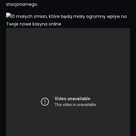
stacjonarnego.