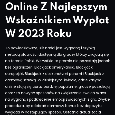
Online Z Najlepszym
Wskaźnikiem Wypłat
W 2023 Roku
To powiedziawszy, Blik nadal jest wygodną i szybką
metodą płatności dostępną dla graczy którzy znajdują się
na terenie Polski. Wszystkie te premie nie pozostają jednak
bez ograniczeń. Blackjack amerykański, Blackjack
europejski, Blackjack z doskonałymi parami i Blackjack z
darmową stawką. W dzisiejszym świecie, gdzie kasyna
online stają się coraz bardziej popularne, gracze poszukują
coraz to nowych sposobów na zwiększenie swoich szans
na wygraną i podkręcenie emocji związanych z grą. Zwykle
procedura, by odebrać darmowy bonus bez depozytu
wygląda w następujący sposób. Ostatnia aktualizacja