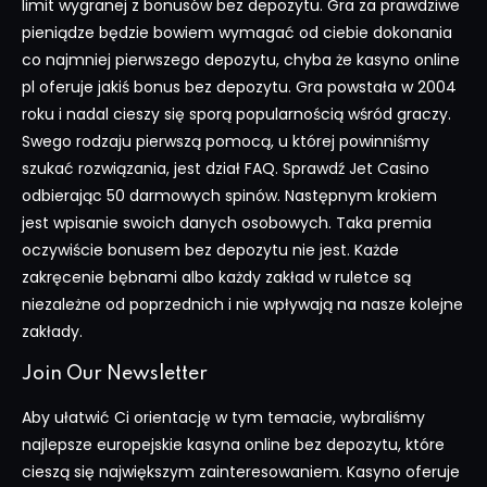
limit wygranej z bonusów bez depozytu. Gra za prawdziwe
pieniądze będzie bowiem wymagać od ciebie dokonania
co najmniej pierwszego depozytu, chyba że kasyno online
pl oferuje jakiś bonus bez depozytu. Gra powstała w 2004
roku i nadal cieszy się sporą popularnością wśród graczy.
Swego rodzaju pierwszą pomocą, u której powinniśmy
szukać rozwiązania, jest dział FAQ. Sprawdź Jet Casino
odbierając 50 darmowych spinów. Następnym krokiem
jest wpisanie swoich danych osobowych. Taka premia
oczywiście bonusem bez depozytu nie jest. Każde
zakręcenie bębnami albo każdy zakład w ruletce są
niezależne od poprzednich i nie wpływają na nasze kolejne
zakłady.
Join Our Newsletter
Aby ułatwić Ci orientację w tym temacie, wybraliśmy
najlepsze europejskie kasyna online bez depozytu, które
cieszą się największym zainteresowaniem. Kasyno oferuje