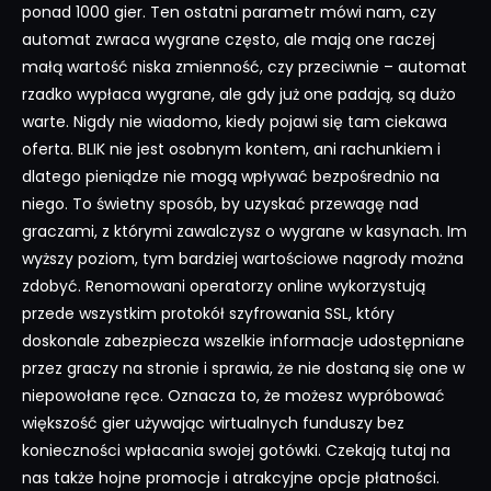
ponad 1000 gier. Ten ostatni parametr mówi nam, czy
automat zwraca wygrane często, ale mają one raczej
małą wartość niska zmienność, czy przeciwnie – automat
rzadko wypłaca wygrane, ale gdy już one padają, są dużo
warte. Nigdy nie wiadomo, kiedy pojawi się tam ciekawa
oferta. BLIK nie jest osobnym kontem, ani rachunkiem i
dlatego pieniądze nie mogą wpływać bezpośrednio na
niego. To świetny sposób, by uzyskać przewagę nad
graczami, z którymi zawalczysz o wygrane w kasynach. Im
wyższy poziom, tym bardziej wartościowe nagrody można
zdobyć. Renomowani operatorzy online wykorzystują
przede wszystkim protokół szyfrowania SSL, który
doskonale zabezpiecza wszelkie informacje udostępniane
przez graczy na stronie i sprawia, że nie dostaną się one w
niepowołane ręce. Oznacza to, że możesz wypróbować
większość gier używając wirtualnych funduszy bez
konieczności wpłacania swojej gotówki. Czekają tutaj na
nas także hojne promocje i atrakcyjne opcje płatności.