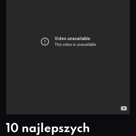
10 najlepszych