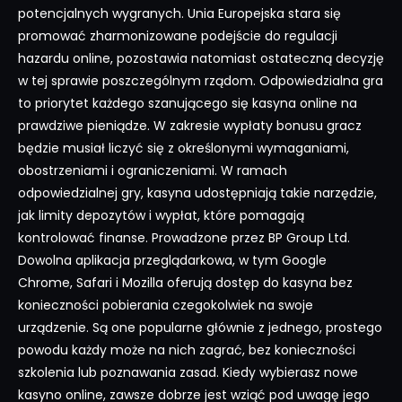
potencjalnych wygranych. Unia Europejska stara się
promować zharmonizowane podejście do regulacji
hazardu online, pozostawia natomiast ostateczną decyzję
w tej sprawie poszczególnym rządom. Odpowiedzialna gra
to priorytet każdego szanującego się kasyna online na
prawdziwe pieniądze. W zakresie wypłaty bonusu gracz
będzie musiał liczyć się z określonymi wymaganiami,
obostrzeniami i ograniczeniami. W ramach
odpowiedzialnej gry, kasyna udostępniają takie narzędzie,
jak limity depozytów i wypłat, które pomagają
kontrolować finanse. Prowadzone przez BP Group Ltd.
Dowolna aplikacja przeglądarkowa, w tym Google
Chrome, Safari i Mozilla oferują dostęp do kasyna bez
konieczności pobierania czegokolwiek na swoje
urządzenie. Są one popularne głównie z jednego, prostego
powodu każdy może na nich zagrać, bez konieczności
szkolenia lub poznawania zasad. Kiedy wybierasz nowe
kasyno online, zawsze dobrze jest wziąć pod uwagę jego