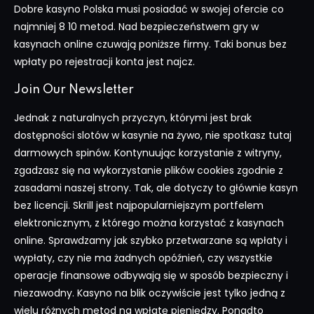
Dobre kasyno Polska musi posiadać w swojej ofercie co
najmniej 8 10 metod. Nad bezpieczeństwem gry w
kasynach online czuwają poniższe firmy. Taki bonus bez
wpłaty po rejestracji konta jest najcz.
Join Our Newsletter
Jednak z naturalnych przyczyn, którymi jest brak
dostępności slotów w kasynie na żywo, nie spotkasz tutaj
darmowych spinów. Kontynuując korzystanie z witryny,
zgadzasz się na wykorzystanie plików cookies zgodnie z
zasadami naszej strony. Tak, ale dotyczy to głównie kasyn
bez licencji. Skrill jest najpopularniejszym portfelem
elektronicznym, z którego można korzystać z kasynach
online. Sprawdzamy jak szybko przetwarzane są wpłaty i
wypłaty, czy nie ma żadnych opóźnień, czy wszystkie
operacje finansowe odbywają się w sposób bezpieczny i
niezawodny. Kasyno na blik oczywiście jest tylko jedną z
wielu różnych metod na wpłatę pieniędzy. Ponadto