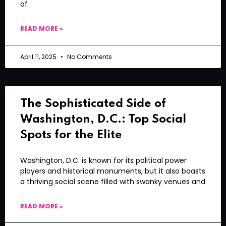
of
READ MORE »
April 11, 2025
No Comments
The Sophisticated Side of
Washington, D.C.: Top Social
Spots for the Elite
Washington, D.C. is known for its political power
players and historical monuments, but it also boasts
a thriving social scene filled with swanky venues and
READ MORE »