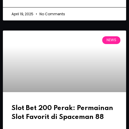
April 19, 2025
No Comments
NEWS
Slot Bet 200 Perak: Permainan
Slot Favorit di Spaceman 88