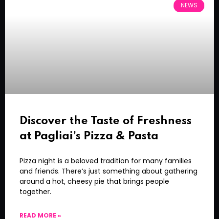
NEWS
Discover the Taste of Freshness
at Pagliai’s Pizza & Pasta
Pizza night is a beloved tradition for many families
and friends. There’s just something about gathering
around a hot, cheesy pie that brings people
together.
READ MORE »