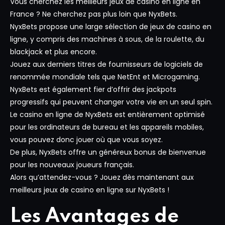
Vous cherchez les meilleurs jeux de casino en ligne en
France ? Ne cherchez pas plus loin que NyxBets.
NyxBets propose une large sélection de jeux de casino en
ligne, y compris des machines à sous, de la roulette, du
blackjack et plus encore.
Jouez aux derniers titres de fournisseurs de logiciels de
renommée mondiale tels que NetEnt et Microgaming.
NyxBets est également fier d’offrir des jackpots
progressifs qui peuvent changer votre vie en un seul spin.
Le casino en ligne de NyxBets est entièrement optimisé
pour les ordinateurs de bureau et les appareils mobiles,
vous pouvez donc jouer où que vous soyez.
De plus, NyxBets offre un généreux bonus de bienvenue
pour les nouveaux joueurs français.
Alors qu’attendez-vous ? Jouez dès maintenant aux
meilleurs jeux de casino en ligne sur NyxBets !
Les Avantages de