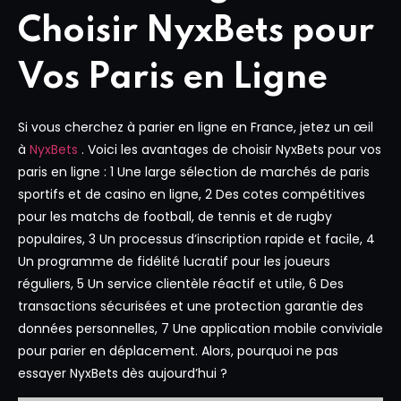
Choisir NyxBets pour
Vos Paris en Ligne
Si vous cherchez à parier en ligne en France, jetez un œil
à
NyxBets
. Voici les avantages de choisir NyxBets pour vos
paris en ligne : 1 Une large sélection de marchés de paris
sportifs et de casino en ligne, 2 Des cotes compétitives
pour les matchs de football, de tennis et de rugby
populaires, 3 Un processus d’inscription rapide et facile, 4
Un programme de fidélité lucratif pour les joueurs
réguliers, 5 Un service clientèle réactif et utile, 6 Des
transactions sécurisées et une protection garantie des
données personnelles, 7 Une application mobile conviviale
pour parier en déplacement. Alors, pourquoi ne pas
essayer NyxBets dès aujourd’hui ?