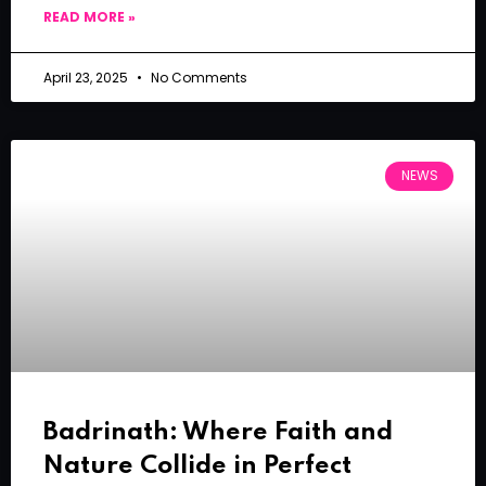
READ MORE »
April 23, 2025
No Comments
NEWS
Badrinath: Where Faith and
Nature Collide in Perfect