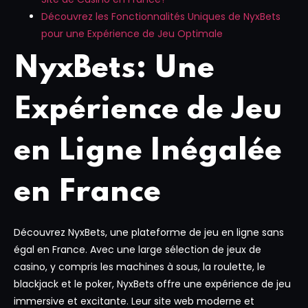
Découvrez les Fonctionnalités Uniques de NyxBets
pour une Expérience de Jeu Optimale
NyxBets: Une
Expérience de Jeu
en Ligne Inégalée
en France
Découvrez NyxBets, une plateforme de jeu en ligne sans
égal en France. Avec une large sélection de jeux de
casino, y compris les machines à sous, la roulette, le
blackjack et le poker, NyxBets offre une expérience de jeu
immersive et excitante. Leur site web moderne et