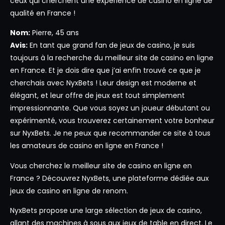
ceux qui cherchent une expérience de casino en ligne de
qualité en France !
Nom:
Pierre, 45 ans
Avis:
En tant que grand fan de jeux de casino, je suis
toujours à la recherche du meilleur site de casino en ligne
en France. Et je dois dire que j’ai enfin trouvé ce que je
cherchais avec NyxBets ! Leur design est moderne et
élégant, et leur offre de jeux est tout simplement
impressionnante. Que vous soyez un joueur débutant ou
expérimenté, vous trouverez certainement votre bonheur
sur NyxBets. Je ne peux que recommander ce site à tous
les amateurs de casino en ligne en France !
Vous cherchez le meilleur site de casino en ligne en
France ? Découvrez NyxBets, une plateforme dédiée aux
jeux de casino en ligne de renom.
NyxBets propose une large sélection de jeux de casino,
allant des machines à sous aux jeux de table en direct. Le