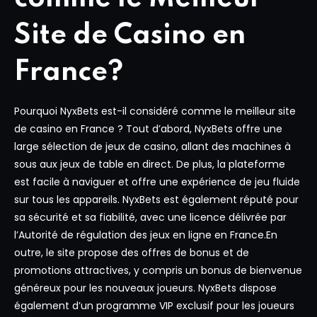
Site de Casino en
France?
Pourquoi NyxBets est-il considéré comme le meilleur site
de casino en France ? Tout d’abord, NyxBets offre une
large sélection de jeux de casino, allant des machines à
sous aux jeux de table en direct. De plus, la plateforme
est facile à naviguer et offre une expérience de jeu fluide
sur tous les appareils. NyxBets est également réputé pour
sa sécurité et sa fiabilité, avec une licence délivrée par
l’Autorité de régulation des jeux en ligne en France.En
outre, le site propose des offres de bonus et de
promotions attractives, y compris un bonus de bienvenue
généreux pour les nouveaux joueurs. NyxBets dispose
également d’un programme VIP exclusif pour les joueurs