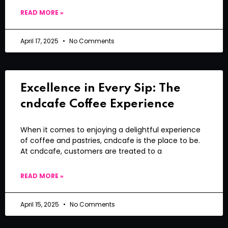
READ MORE »
April 17, 2025
No Comments
Excellence in Every Sip: The
cndcafe Coffee Experience
When it comes to enjoying a delightful experience
of coffee and pastries, cndcafe is the place to be.
At cndcafe, customers are treated to a
READ MORE »
April 15, 2025
No Comments