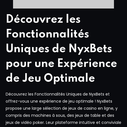
Découvrez les
Fonctionnalités
Uniques de NyxBets
pour une Expérience
de Jeu Optimale
Découvrez les Fonctionnalités Uniques de NyxBets et
offrez-vous une expérience de jeu optimale ! NyxBets
propose une large sélection de jeux de casino en ligne, y
compris des machines à sous, des jeux de table et des
jeux de vidéo poker. Leur plateforme intuitive et conviviale