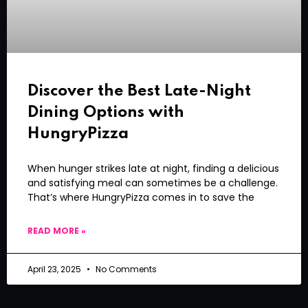
Discover the Best Late-Night
Dining Options with
HungryPizza
When hunger strikes late at night, finding a delicious
and satisfying meal can sometimes be a challenge.
That’s where HungryPizza comes in to save the
READ MORE »
April 23, 2025
No Comments