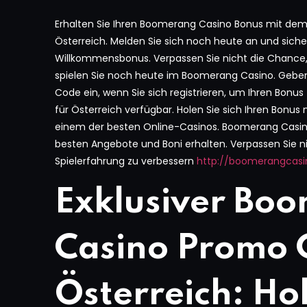
Erhalten Sie Ihren Boomerang Casino Bonus mit dem
Österreich. Melden Sie sich noch heute an und siche
Willkommensbonus. Verpassen Sie nicht die Chance
spielen Sie noch heute im Boomerang Casino. Geben
Code ein, wenn Sie sich registrieren, um Ihren Bonus 
für Österreich verfügbar. Holen Sie sich Ihren Bonus 
einem der besten Online-Casinos. Boomerang Casino
besten Angebote und Boni erhalten. Verpassen Sie ni
Spielerfahrung zu verbessern
http://boomerangcasi
Exklusiver Bo
Casino Promo 
Österreich: Ho