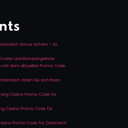
nts
terreich: Bonus sichern – So
o Codes und Bonusangebote
us mit dem aktuellen Promo Code
terreich: Holen Sie sich Ihren
erang Casino Promo Code für
ang Casino Promo Code für
Casino Promo Code für Österreich