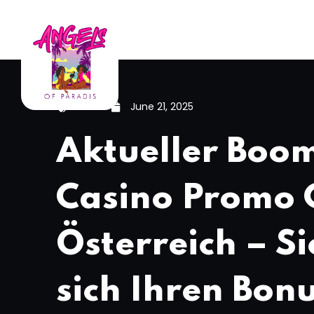
News
June 21, 2025
Aktueller Boo
Casino Promo 
Österreich – Si
sich Ihren Bon