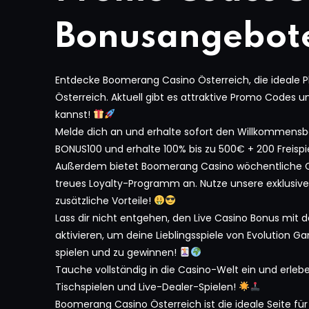
Bonusangebot
Entdecke Boomerang Casino Österreich, die ideale Pl
Österreich. Aktuell gibt es attraktive Promo Codes 
kannst!
Melde dich an und erhalte sofort den Willkommens
BONUS100 und erhalte 100% bis zu 500€ + 200 Freispi
Außerdem bietet Boomerang Casino wöchentliche C
treues Loyalty-Programm an. Nutze unsere exklusiv
zusätzliche Vorteile!
Lass dir nicht entgehen, den Live Casino Bonus mit
aktivieren, um deine Lieblingsspiele von Evolution 
spielen und zu gewinnen!
Tauche vollständig in die Casino-Welt ein und erleb
Tischspielen und Live-Dealer-Spielen!
Boomerang Casino Österreich ist die ideale Seite fü