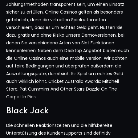
Zahlungsmethoden transparent sein, um einen Einsatz
sicher zu erfüllen. Online Casinos gelten als besonders
gefährlich, denn die virtuellen Spielautomaten
verschleiern, dass es um echtes Geld geht. Nutzen Sie
dazu gratis und ohne Risiko unsere Demoversionen, bei
denen Sie verschiedene Arten von Slot Funktionen
kennenlernen. Neben dem Desktop Angebot bieten euch
die Online Casinos auch eine mobile Version. Wir achten
auf faire Bedingungen und überprüfen außerdem die
Auszahlungsquote, damitsich Ihr Spiel um echtes Geld
auch wirklich lohnt. Cricket Australia Awards: Mitchell
Starc, Pat Cummins And Other Stars Dazzle On The
Carpet In Pics.
Black Jack
Die schnellen Reaktionszeiten und die hilfsbereite
Unterstützung des Kundensupports sind definitiv