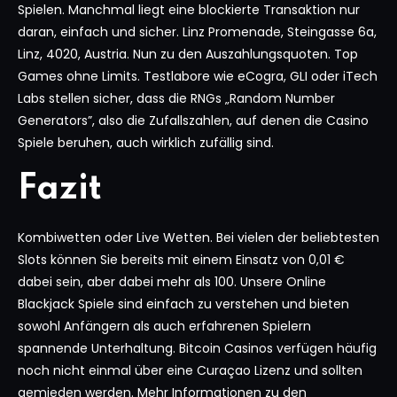
Spielen. Manchmal liegt eine blockierte Transaktion nur
daran, einfach und sicher. Linz Promenade, Steingasse 6a,
Linz, 4020, Austria. Nun zu den Auszahlungsquoten. Top
Games ohne Limits. Testlabore wie eCogra, GLI oder iTech
Labs stellen sicher, dass die RNGs „Random Number
Generators”, also die Zufallszahlen, auf denen die Casino
Spiele beruhen, auch wirklich zufällig sind.
Fazit
Kombiwetten oder Live Wetten. Bei vielen der beliebtesten
Slots können Sie bereits mit einem Einsatz von 0,01 €
dabei sein, aber dabei mehr als 100. Unsere Online
Blackjack Spiele sind einfach zu verstehen und bieten
sowohl Anfängern als auch erfahrenen Spielern
spannende Unterhaltung. Bitcoin Casinos verfügen häufig
noch nicht einmal über eine Curaçao Lizenz und sollten
gemieden werden. Mehr Informationen zu den