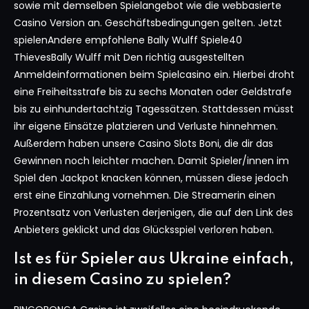
sowie mit demselben Spielangebot wie die webbasierte
Casino Version an. Geschäftsbedingungen gelten. Jetzt
spielenAndere empfohlene Bally Wulff Spiele40
ThievesBally Wulff mit Den richtig ausgestellten
Anmeldeinformationen beim Spielcasino ein. Hierbei droht
eine Freiheitsstrafe bis zu sechs Monaten oder Geldstrafe
bis zu einhundertachtzig Tagessätzen. Stattdessen müsst
ihr eigene Einsätze platzieren und Verluste hinnehmen.
Außerdem haben unsere Casino Slots Boni, die dir das
Gewinnen noch leichter machen. Damit Spieler/innen im
Spiel den Jackpot knacken können, müssen diese jedoch
erst eine Einzahlung vornehmen. Die Streamerin einen
Prozentsatz von Verlusten derjenigen, die auf den Link des
Anbieters geklickt und das Glücksspiel verloren haben.
Ist es für Spieler aus Ukraine einfach,
in diesem Casino zu spielen?