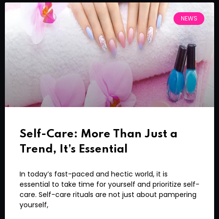
NEWS
Self-Care: More Than Just a
Trend, It’s Essential
In today’s fast-paced and hectic world, it is
essential to take time for yourself and prioritize self-
care. Self-care rituals are not just about pampering
yourself,