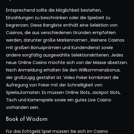
Entsprechend sollte die Möglichkeit bestehen,
Einzahlungen zu beschränken oder die Spielzeit zu
begrenzen. Diese Rangliste enthält eine Selektion von
Casinos, die aus verschiedenen Gründen empfohlen
werden, darunter große Markennamen , kleinere Casinos
mit großen Bonusprämien und Kundendienst sowie
andere sorgfältig ausgewählte Selektionskriterien. Jedes
neue Online Casino möchte sich von der Masse absetzen.
Nach Anmeldung erhalten Sie den Willkommensbonus,
der großzügig gestaltet ist. Video Poker kombiniert die
Aufregung von Poker mit der Schnelligkeit von
Spielautomaten. Es müssen Online Slots, Jackpot Slots,
Tisch und Kartenspiele sowie ein gutes Live Casino
vorhanden sein.
Book of Wisdom
Für das Echtgeld Spiel müssen Sie sich im Casino