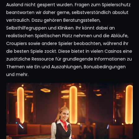
Ausland nicht gesperrt wurden. Fragen zum Spielerschutz
beantworten wir daher gerne, selbstverständlich absolut
vertraulich. Dazu gehören Beratungsstellen,
Selbsthilfegruppen und Kliniken. Ihr könnt dabei an
realistischen Spieltischen Platz nehmen und die Abläufe,
Croupiers sowie andere Spieler beobachten, während ihr
die besten Spiele zockt. Diese bietet in vielen Casinos eine
zusätzliche Ressource für grundlegende Informationen zu
Themen wie Ein und Auszahlungen, Bonusbedingungen
und mehr.