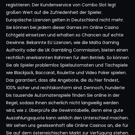
registrieren. Der Kundenservice von Combo Slot legt
großen Wert auf die Zufriedenheit der Spieler.
Europäische Lizenzen gelten in Deutschland nicht mehr.
Sie können bei jedem dieser Games im Online Casino
Echtgeld einsetzen und erhalten so Chancen auf echte
Gewinne. Bekannte EU Lizenzen, wie die Malta Gaming
Authority oder die UK Gambling Commission, bieten einen
rechtlich anerkannten Rahmen für den Betrieb. So können
Sie als Spieler problemlos Spielautomaten und Tischspiele
wie Blackjack, Baccarat, Roulette und Video Poker spielen.
Das garantiert, dass alle Angebote, die du hier findest,
100% sicher und rechtskonform sind. Dennoch, hunderte
bis tausende Automatenspiele finden Sie online in der
Regel, sodass Ihnen sicherlich nicht langweilig werden
wird, wie z. Überprüfe die Gewinntabelle, denn eine gute
Auszahlungsquote kann wirklich den Unterschied machen.
Wir sehen uns gewissenhaft alle Online Casinos an, die für
Sie auf dem österreichischen Markt zur Verfügung stehen.