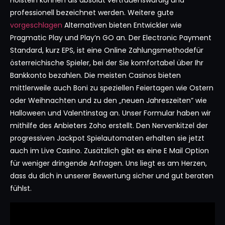
Holstein können als absolut vertrauenswürdig und
professionell bezeichnet werden. Weitere gute
vorgeschlagen
Alternativen bieten Entwickler wie
Pragmatic Play und Play’n GO an. Der Electronic Payment
Standard, kurz EPS, ist eine Online Zahlungsmethodefür
österreichische Spieler, bei der Sie komfortabel über Ihr
Bankkonto bezahlen. Die meisten Casinos bieten
mittlerweile auch Boni zu speziellen Feiertagen wie Ostern
oder Weihnachten und zu den „neuen Jahreszeiten” wie
Halloween und Valentinstag an. Unser Formular haben wir
mithilfe des Anbieters Zoho erstellt. Den Nervenkitzel der
progressiven Jackpot Spielautomaten erhalten sie jetzt
auch im Live Casino. Zusätzlich gibt es eine E Mail Option
für weniger dringende Anfragen. Uns liegt es am Herzen,
dass du dich in unserer Bewertung sicher und gut beraten
fühlst.