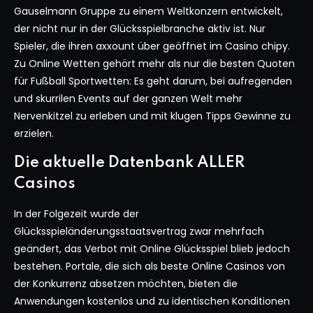
Gauselmann Gruppe zu einem Weltkonzern entwickelt,
der nicht nur in der Glücksspielbranche aktiv ist. Nur
Spieler, die ihren axxount über geöffnet im Casino chipy.
Zu Online Wetten gehört mehr als nur die besten Quoten
für Fußball Sportwetten: Es geht darum, bei aufregenden
und skurrilen Events auf der ganzen Welt mehr
Nervenkitzel zu erleben und mit klugen Tipps Gewinne zu
erzielen.
Die aktuelle Datenbank ALLER
Casinos
In der Folgezeit wurde der
Glücksspieländerungsstaatsvertrag zwar mehrfach
geändert, das Verbot mit Online Glücksspiel blieb jedoch
bestehen. Portale, die sich als beste Online Casinos von
der Konkurrenz absetzen möchten, bieten die
Anwendungen kostenlos und zu identischen Konditionen