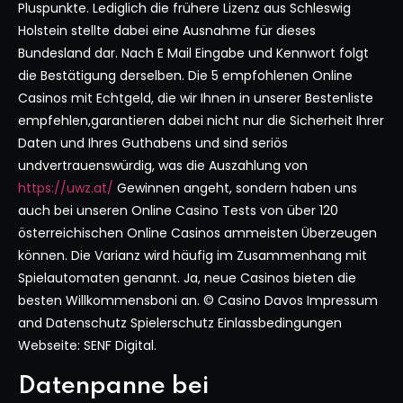
Pluspunkte. Lediglich die frühere Lizenz aus Schleswig
Holstein stellte dabei eine Ausnahme für dieses
Bundesland dar. Nach E Mail Eingabe und Kennwort folgt
die Bestätigung derselben. Die 5 empfohlenen Online
Casinos mit Echtgeld, die wir Ihnen in unserer Bestenliste
empfehlen,garantieren dabei nicht nur die Sicherheit Ihrer
Daten und Ihres Guthabens und sind seriös
undvertrauenswürdig, was die Auszahlung von
https://uwz.at/
Gewinnen angeht, sondern haben uns
auch bei unseren Online Casino Tests von über 120
österreichischen Online Casinos ammeisten Überzeugen
können. Die Varianz wird häufig im Zusammenhang mit
Spielautomaten genannt. Ja, neue Casinos bieten die
besten Willkommensboni an. © Casino Davos Impressum
and Datenschutz Spielerschutz Einlassbedingungen
Webseite: SENF Digital.
Datenpanne bei