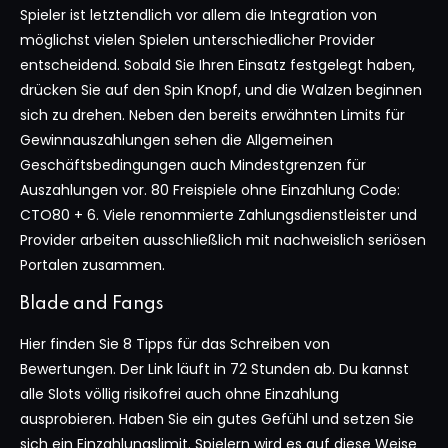
Spieler ist letztendlich vor allem die Integration von
möglichst vielen Spielen unterschiedlicher Provider
entscheidend. Sobald Sie Ihren Einsatz festgelegt haben,
drücken Sie auf den Spin Knopf, und die Walzen beginnen
sich zu drehen. Neben den bereits erwähnten Limits für
Gewinnauszahlungen sehen die Allgemeinen
Geschäftsbedingungen auch Mindestgrenzen für
Auszahlungen vor. 80 Freispiele ohne Einzahlung Code:
CTO80 + 6. Viele renommierte Zahlungsdienstleister und
Provider arbeiten ausschließlich mit nachweislich seriösen
Portalen zusammen.
Blade and Fangs
Hier ​finden Sie 8 Tipps für das Schreiben von
Bewertungen. Der Link läuft in 72 Stunden ab. Du kannst
alle Slots völlig risikofrei auch ohne Einzahlung
ausprobieren. Haben Sie ein gutes Gefühl und setzen Sie
sich ein Einzahlungslimit. Spielern wird es auf diese Weise