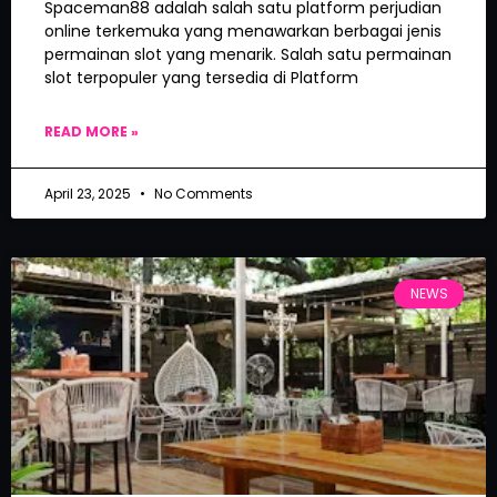
Spaceman88 adalah salah satu platform perjudian
online terkemuka yang menawarkan berbagai jenis
permainan slot yang menarik. Salah satu permainan
slot terpopuler yang tersedia di Platform
READ MORE »
April 23, 2025
No Comments
NEWS