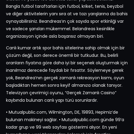
Bangla futbol taraftarları için futbol, ​​kriket, tenis, beyzbol
ve diğer aktivitelerin yanı sıra at ve tazı yarışlarına da bahis
oynayabilirsiniz. Beandreas’ın çok sayıda spor etkinliği var
ve sadece şansları mükemmel. Belandreas kesinlikle
organizasyon içinde asla başarısız olmayan biri.
Canlı kumar artık spor bahis sitelerine sahip olmak için bir
çözüm değil, son derece önemli bir tutkudur. Bu, belirli
oranların fiyatına göre daha iyi bir seçenek oluşturmak için
inanılmaz derecede faydalı bir fırsattır. Söylemeye gerek
yok, Beandrea’nın gerçek zamanlı rekreasyon kısmı, oyun
başladıktan hemen sonra keyif almanıza olanak tanıyor.
Televizyon çevrimiçi oyunu, “Gerçek Zamanlı Casino”
kaybında bulunan canlı yapı türü sorunlardır.
• Mutualpublic.com, Wilmington, DE, 19893, Hepimiz’de
bulunan makineyi sağlar. • Mutualpublic.com günde 99’a
kadar grup ve 99 web sayfası gösterimi alıyor. En yeni