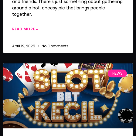
and friends. There’s just something about gathering
around a hot, cheesy pie that brings people
together.
READ MORE »
April 19, 2025
No Comments
NEWS