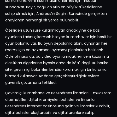
kumarhane, yeni tıkanmaları önlemek için fırsatlar
sunacaktır. Kayıt, çoğu on yılın en büyük tüketicilerine
sahip olmak için, Andreas’ın Seçim Sürecinde gerçekten
onaylanan herhangi bir yerde bulunabilir.
Özellikleri uzun süre kullanmayan ancak yine de bazı
oyunların tadını çıkarmak isteyen kumarbazlar için basit bir
oyun bölümü var. Bu oyun depolama alanı, oynanan her
mermi için en az zamanı ayırmayı planlarken belirlenir.
Öyle olmasa da, bu video oyunlarındaki en yeni kazanma
olasılıkları diğerlerine kıyasla daha da kötü değil. Bu harika
site, çevrimiçi bölümleri kendisi korumak için bir koruma
hizmeti kullanıyor. Az önce gerçekleştirdiğiniz eylem
güvenlik çözümünü tetikledi.
Çevrimiçi kumarhane ve BetAndreas limanları – muazzam
alternatifler, dijital ikramiyeler, bahisler ve limanlar.
BetAndreas internet casinosuna gelin ve limanlar kurabilir,
dijital bahisler oluşturabilir ve dijital ürünlere sahip