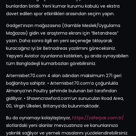
bunlardan biridir. Yeni kumar kurumu kabulü ve ekstra
davet edilen spor etkinlikleri arasından seçim yapın.
Gadget’ınızın mağazasına (Gamble Meslek/Uygulama
Mağazası) gidin ve araştırma ekranı için “Betandreas”
yazın. Daha sonra ilgili en yeni seçeneğe tıklayarak
kuracağınız iyi bir Betnadreas yazılımını göreceksiniz.
Yepyeni Aviator oyunlarına katılırken, şu anda oynayabilen
tüm Bangladeşli kumarbazları görebilirsiniz.
Artemisbet70.com 4 alan adından maksimum 271 geri
bağlantıya sahiptir. • Artemisbet70.com’a çoğunlukla
Almanya’nın Poultry şehrinde bulunan biri tarafından
gidiliyor. • Shawncrawford.com’un sunucuları Road Area,
00, Virgin Ülkeleri, Britanya’da bulunmaktadır.
Bu da oynamayı kolaylaştırıyor,
https://zaferpar.com.tr/
slotlardaki yeni alanlar mevzuatınıza ve kanunlarınıza
yakınlık sağlıyor ve yemek masalarını yüzdelendirebilirsiniz.