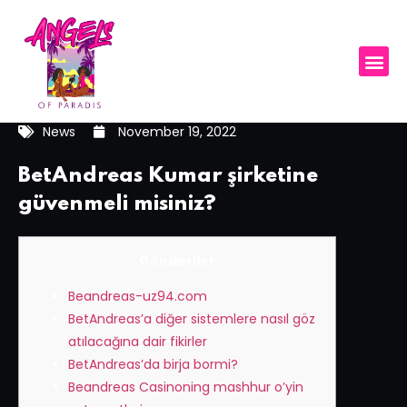
News
November 19, 2022
BetAndreas Kumar şirketine
güvenmeli misiniz?
Gönderiler
Beandreas-uz94.com
BetAndreas’a diğer sistemlere nasıl göz
atılacağına dair fikirler
BetAndreas’da birja bormi?
Beandreas Casinoning mashhur o’yin