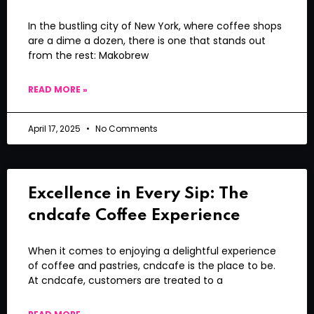
In the bustling city of New York, where coffee shops
are a dime a dozen, there is one that stands out
from the rest: Makobrew
READ MORE »
April 17, 2025
No Comments
Excellence in Every Sip: The
cndcafe Coffee Experience
When it comes to enjoying a delightful experience
of coffee and pastries, cndcafe is the place to be.
At cndcafe, customers are treated to a