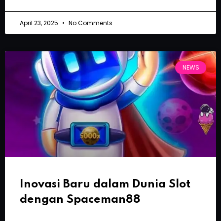
April 23, 2025
No Comments
NEWS
Inovasi Baru dalam Dunia Slot
dengan Spaceman88