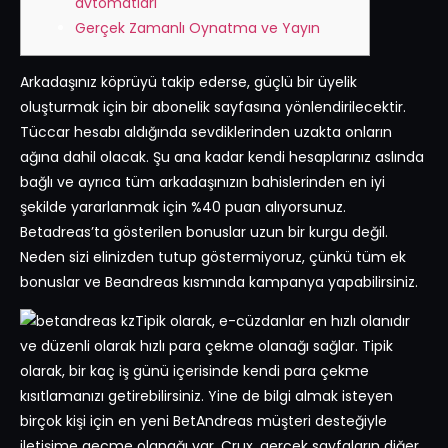
avtomatlari
Gerçek Zamanlı Oynatma ve Yayın
Arkadaşınız köprüyü takip ederse, güçlü bir üyelik
oluşturmak için bir abonelik sayfasına yönlendirilecektir.
Tüccar hesabı aldığında sevdiklerinden uzakta onların
ağına dahil olacak. Şu ana kadar kendi hesaplarınız aslında
bağlı ve ayrıca tüm arkadaşınızın bahislerinden en iyi
şekilde yararlanmak için %40 puan alıyorsunuz.
Betadreas’ta gösterilen bonuslar uzun bir kurgu değil.
Neden sizi elinizden tutup göstermiyoruz, çünkü tüm ek
bonuslar ve Beandreas kısmında kampanya yapabilirsiniz.
Tipik olarak, e-cüzdanlar en hızlı olanıdır
ve düzenli olarak hızlı para çekme olanağı sağlar. Tipik
olarak, bir kaç iş günü içerisinde kendi para çekme
kısıtlamanızı getirebilirsiniz. Yine de bilgi almak isteyen
birçok kişi için en yeni BetAndreas müşteri desteğiyle
iletişime geçme olanağı var. Crux, gerçek sayfaların diğer