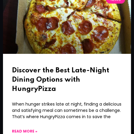
Discover the Best Late-Night
Dining Options with
HungryPizza
When hunger strikes late at night, finding a delicious
and satisfying meal can sometimes be a challenge.
That’s where HungryPizza comes in to save the
READ MORE »