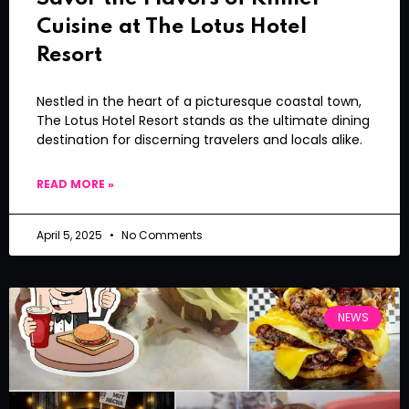
Cuisine at The Lotus Hotel
Resort
Nestled in the heart of a picturesque coastal town,
The Lotus Hotel Resort stands as the ultimate dining
destination for discerning travelers and locals alike.
READ MORE »
April 5, 2025
No Comments
NEWS