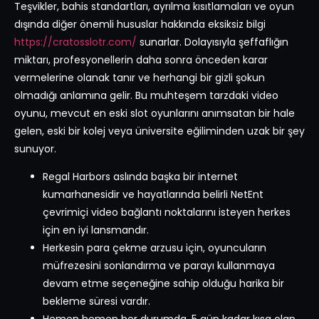
Teşvikler, bahis standartları, ayrılma kısıtlamaları ve oyun
dışında diğer önemli hususlar hakkında eksiksiz bilgi
https://cratosslotr.com/
sunarlar. Dolayısıyla şeffaflığın
miktarı, profesyonellerin daha sonra önceden karar
vermelerine olanak tanır ve herhangi bir gizli şokun
olmadığı anlamına gelir. Bu muhteşem tarzdaki video
oyunu, mevcut en eski slot oyunlarını anımsatan bir hale
gelen, eski bir kolej veya üniversite eğiliminden uzak bir şey
sunuyor.
Regal Harbors aslında başka bir internet
kumarhanesidir ve hayatlarında belirli NetEnt
çevrimiçi video bağlantı noktalarını isteyen herkes
için en iyi lansmandır.
Herkesin para çekme arzusu için, oyuncuların
müfrezesini sonlandırma ve parayı kullanmaya
devam etme seçeneğine sahip olduğu harika bir
bekleme süresi vardır.