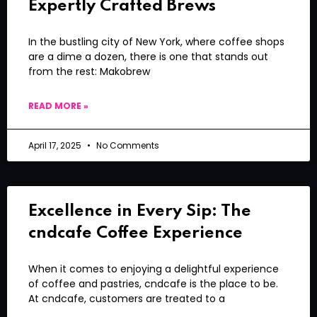
Expertly Crafted Brews
In the bustling city of New York, where coffee shops
are a dime a dozen, there is one that stands out
from the rest: Makobrew
READ MORE »
April 17, 2025
No Comments
Excellence in Every Sip: The
cndcafe Coffee Experience
When it comes to enjoying a delightful experience
of coffee and pastries, cndcafe is the place to be.
At cndcafe, customers are treated to a