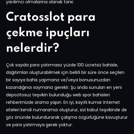
yardımcı olmalarına olanak tanır.
Cratosslot para
çekme ipuçları
nelerdir?
Çok sayıda para yatırmasız yüzde 100 ücretsiz bahisle,
dağıtımları oluşturabilmek için belirli bir süre önce seçilen
bir sayıya bahis yapmanız ve/veya bonusunuzdan
kazandığınızı saymanız gerekir. Şu anda sunulan en yeni
depozitosuz teşvikin bulunduğu web spor bahisleri
rehberimizde arama yapın. En iyi, kayıtlı kumar internet
siteleri kendi numaramızı oluşturur, sizi kabul teşvikinde de
göz önünde bulundurarak çalışma özgürlüğüne kavuşturur
ve para yatırmaya gerek yoktur.