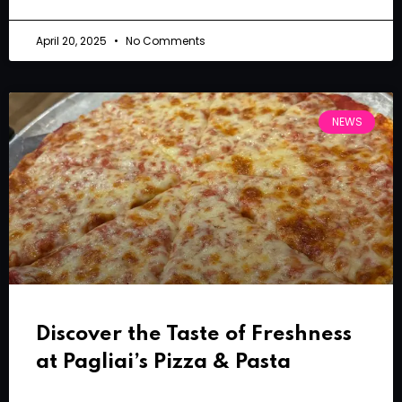
April 20, 2025
No Comments
NEWS
Discover the Taste of Freshness
at Pagliai’s Pizza & Pasta