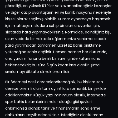
görselliği, en yüksek RTP’ler ve kazanabileceğiniz kazançlar
ve diğer cazip avantajların en iyi kombinasyonu nedeniyle
kişisel olarak seçilmiş olabilir. Kumar oynamaya başlamak
için muhteşem slotlara sahip bir alan arayanlar için,
slotlarda hata yapmayabilirsiniz. Normalde, edindiğiniz kişi,
uzun vadede bir noktada eğlenmenize yardımcı olacak
para yatırmadan tamamen ücretsiz bahis biriktirme
yeteneğine sahip değildir. Hemen hemen her durumda,
ana yardım fonunu belirli bir süre içinde kullanmanız
beklenecektir; bu süre 5 gün kadar kısa olabilir, şimdi
sınırlamayı dikkate almak önemlidir.
Bir ödemeyi nasıl derecelendireceğiniz, bu kişilere son
derece önemli olan tüm ayrıntılara romantik bir şekilde
odaklanmaktır. Küçük yazı, minimum olasılık, internette
spor bahis bölümlerinin neler olduğu gibi şeyleri
anlamanıza olanak tanır ve finansmanın sona erme
dakikalarını teşvik edeceksiniz. İstediğiniz olasılıklardan