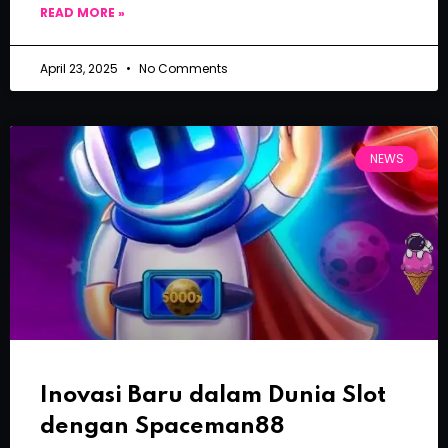
READ MORE »
April 23, 2025
No Comments
NEWS
Inovasi Baru dalam Dunia Slot
dengan Spaceman88