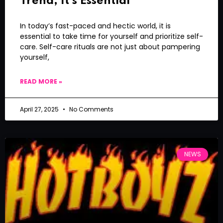
Trend, It’s Essential
In today’s fast-paced and hectic world, it is
essential to take time for yourself and prioritize self-
care. Self-care rituals are not just about pampering
yourself,
READ MORE »
April 27, 2025
No Comments
NEWS