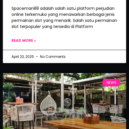
Spaceman88 adalah salah satu platform perjudian
online terkemuka yang menawarkan berbagai jenis
permainan slot yang menarik. Salah satu permainan
slot terpopuler yang tersedia di Platform
READ MORE »
April 23, 2025
No Comments
NEWS