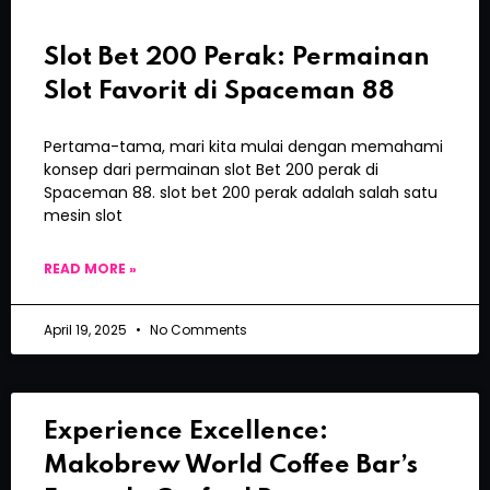
Slot Bet 200 Perak: Permainan
Slot Favorit di Spaceman 88
Pertama-tama, mari kita mulai dengan memahami
konsep dari permainan slot Bet 200 perak di
Spaceman 88. slot bet 200 perak adalah salah satu
mesin slot
READ MORE »
April 19, 2025
No Comments
Experience Excellence:
Makobrew World Coffee Bar’s