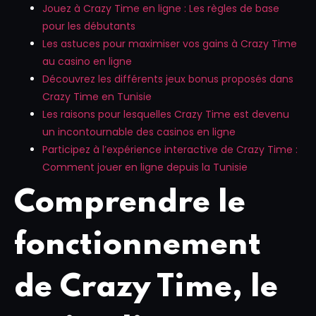
Jouez à Crazy Time en ligne : Les règles de base
pour les débutants
Les astuces pour maximiser vos gains à Crazy Time
au casino en ligne
Découvrez les différents jeux bonus proposés dans
Crazy Time en Tunisie
Les raisons pour lesquelles Crazy Time est devenu
un incontournable des casinos en ligne
Participez à l’expérience interactive de Crazy Time :
Comment jouer en ligne depuis la Tunisie
Comprendre le
fonctionnement
de Crazy Time, le