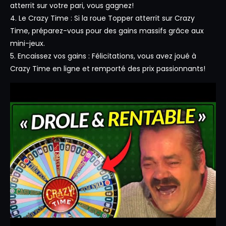
atterrit sur votre pari, vous gagnez!
4. Le Crazy Time : Si la roue Topper atterrit sur Crazy
Time, préparez-vous pour des gains massifs grâce aux
mini-jeux.
5. Encaissez vos gains : Félicitations, vous avez joué à
Crazy Time en ligne et remporté des prix passionnants!