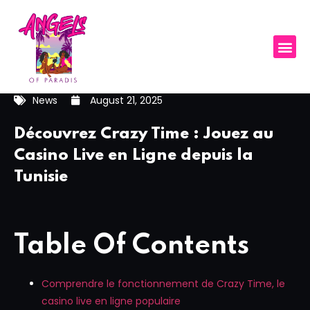
News
August 21, 2025
Découvrez Crazy Time : Jouez au
Casino Live en Ligne depuis la
Tunisie
Table Of Contents
Comprendre le fonctionnement de Crazy Time, le
casino live en ligne populaire