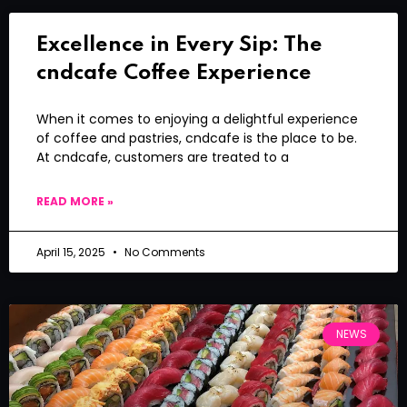
Excellence in Every Sip: The
cndcafe Coffee Experience
When it comes to enjoying a delightful experience
of coffee and pastries, cndcafe is the place to be.
At cndcafe, customers are treated to a
READ MORE »
April 15, 2025
No Comments
NEWS