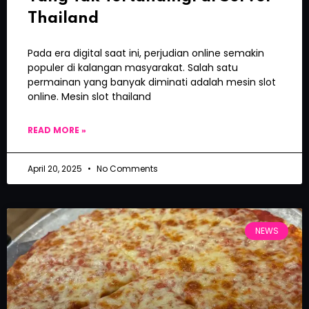
Thailand
Pada era digital saat ini, perjudian online semakin
populer di kalangan masyarakat. Salah satu
permainan yang banyak diminati adalah mesin slot
online. Mesin slot thailand
READ MORE »
April 20, 2025
No Comments
NEWS