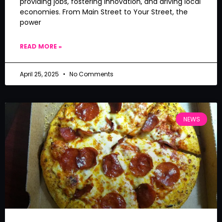
providing jobs, fostering innovation, and driving local
economies. From Main Street to Your Street, the
power
READ MORE »
April 25, 2025
No Comments
NEWS