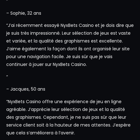
“
– Sophie, 32 ans
“J’ai récemment essayé NyxBets Casino et je dois dire que
je suis très impressionné. Leur sélection de jeux est vaste
et variée, et la qualité des graphismes est excellente.
J’aime également la façon dont ils ont organisé leur site
pour une navigation facile. Je suis sûr que je vais
continuer à jouer sur NyxBets Casino.
“
– Jacques, 50 ans
“NyxBets Casino offre une expérience de jeu en ligne
agréable. J’apprécie leur sélection de jeux et la qualité
des graphismes. Cependant, je ne suis pas sûr que leur
service client soit à la hauteur de mes attentes. J’espère
que cela s’améliorera à l’avenir.