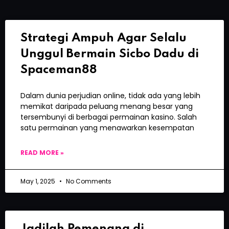
Strategi Ampuh Agar Selalu
Unggul Bermain Sicbo Dadu di
Spaceman88
Dalam dunia perjudian online, tidak ada yang lebih
memikat daripada peluang menang besar yang
tersembunyi di berbagai permainan kasino. Salah
satu permainan yang menawarkan kesempatan
READ MORE »
May 1, 2025
No Comments
Jadilah Pemenang di