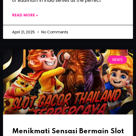
of Badrinath in India serves as the perfect
READ MORE »
April 21, 2025
No Comments
NEWS
Menikmati Sensasi Bermain Slot