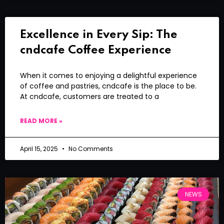
Excellence in Every Sip: The
cndcafe Coffee Experience
When it comes to enjoying a delightful experience
of coffee and pastries, cndcafe is the place to be.
At cndcafe, customers are treated to a
READ MORE »
April 15, 2025
No Comments
NEWS