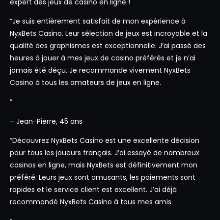
expert des jeux de casino en ligne !
“Je suis entièrement satisfait de mon expérience à
NyxBets Casino. Leur sélection de jeux est incroyable et la
qualité des graphismes est exceptionnelle. J’ai passé des
heures à jouer à mes jeux de casino préférés et je n’ai
jamais été déçu. Je recommande vivement NyxBets
Casino à tous les amateurs de jeux en ligne.
“
– Jean-Pierre, 45 ans
“Découvrez NyxBets Casino est une excellente décision
pour tous les joueurs français. J’ai essayé de nombreux
casinos en ligne, mais NyxBets est définitivement mon
préféré. Leurs jeux sont amusants, les paiements sont
rapides et le service client est excellent. J’ai déjà
recommandé NyxBets Casino à tous mes amis.