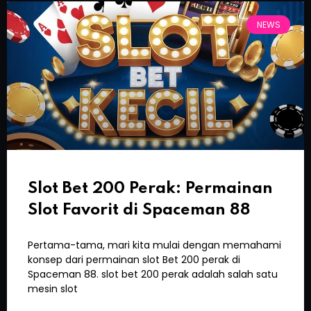
NEWS
Slot Bet 200 Perak: Permainan
Slot Favorit di Spaceman 88
Pertama-tama, mari kita mulai dengan memahami
konsep dari permainan slot Bet 200 perak di
Spaceman 88. slot bet 200 perak adalah salah satu
mesin slot