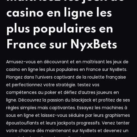
casino en ligne les
plus populaires en
France sur NyxBets
Amusez-vous en découvrant et en maîtrisant les jeux de
casino en ligne les plus populaires en France sur NyxBets.
Plongez dans l’univers captivant de la roulette française
et perfectionnez votre stratégie. testez vos
compétences au poker et défiez d’autres joueurs en
ligne. Découvrez la passion du blackjack et profitez de ses
règles simples mais captivantes. Essayez les machines à
sous en ligne et laissez-vous séduire par leurs graphismes
époustouflants et leurs jackpots progressifs. Venez tenter
votre chance dès maintenant sur NyxBets et devenez un