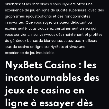
blackjack et les machines à sous. NyxBets offre une
expérience de jeu en ligne de qualité supérieure, avec des
graphismes époustouflants et des fonctionnalités
innovantes. Que vous soyez un joueur débutant ou
expérimenté, vous trouverez certainement un jeu qui
vous convient. Inscrivez-vous dès maintenant et profitez
de généreux bonus de bienvenue. Jouez aux meilleurs
jeux de casino en ligne sur NyxBets et vivez une
expérience de jeu inoubliable.
NyxBets Casino : les
incontournables des
jeux de casino en
ligne à essayer dès