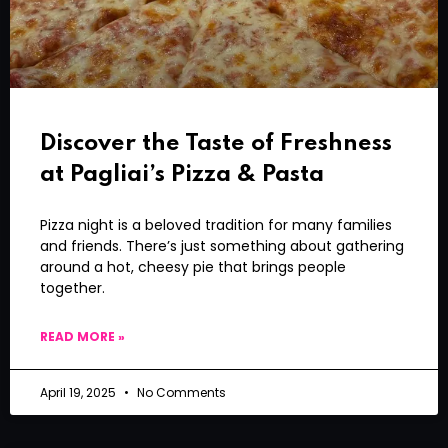
Discover the Taste of Freshness
at Pagliai’s Pizza & Pasta
Pizza night is a beloved tradition for many families
and friends. There’s just something about gathering
around a hot, cheesy pie that brings people
together.
READ MORE »
April 19, 2025
No Comments