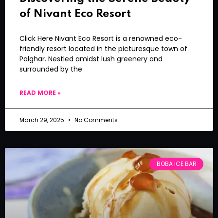
of Nivant Eco Resort
Click Here Nivant Eco Resort is a renowned eco-
friendly resort located in the picturesque town of
Palghar. Nestled amidst lush greenery and
surrounded by the
READ MORE »
March 29, 2025
No Comments
BOBA ICE BAR