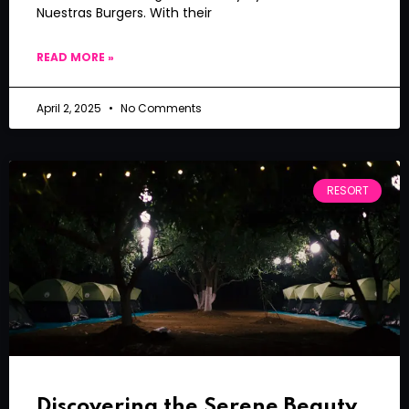
Nuestras Burgers. With their
READ MORE »
April 2, 2025
No Comments
RESORT
Discovering the Serene Beauty