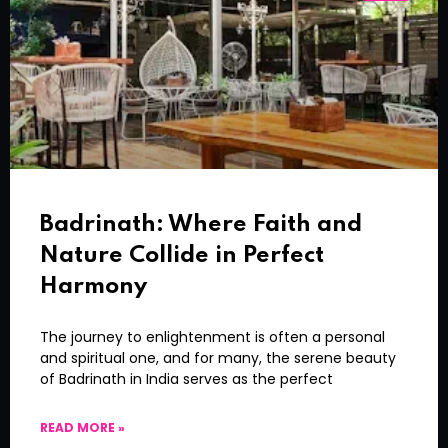
Badrinath: Where Faith and
Nature Collide in Perfect
Harmony
The journey to enlightenment is often a personal
and spiritual one, and for many, the serene beauty
of Badrinath in India serves as the perfect
READ MORE »