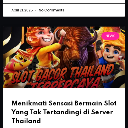
April 21, 2025
No Comments
NEWS
Menikmati Sensasi Bermain Slot
Yang Tak Tertandingi di Server
Thailand