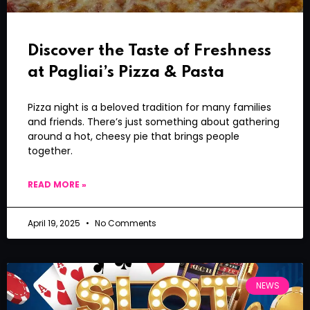
Discover the Taste of Freshness
at Pagliai’s Pizza & Pasta
Pizza night is a beloved tradition for many families
and friends. There’s just something about gathering
around a hot, cheesy pie that brings people
together.
READ MORE »
April 19, 2025
No Comments
NEWS