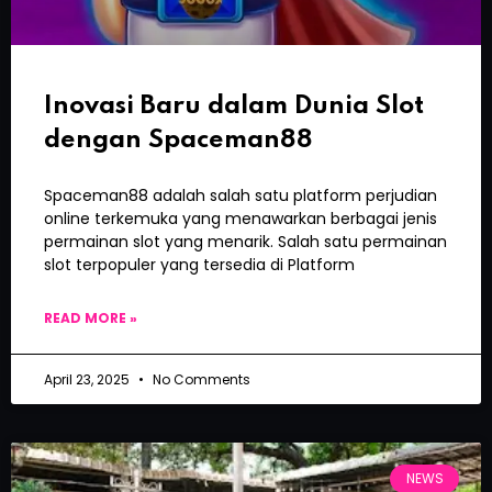
Inovasi Baru dalam Dunia Slot
dengan Spaceman88
Spaceman88 adalah salah satu platform perjudian
online terkemuka yang menawarkan berbagai jenis
permainan slot yang menarik. Salah satu permainan
slot terpopuler yang tersedia di Platform
READ MORE »
April 23, 2025
No Comments
NEWS