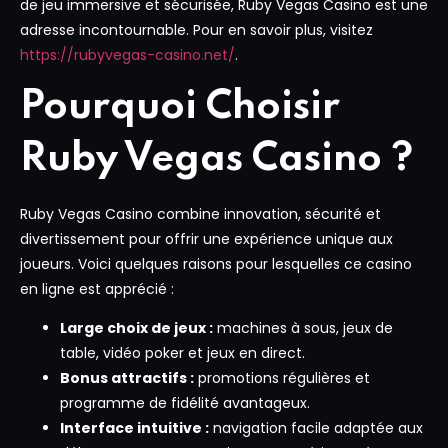
de jeu immersive et sécurisée, Ruby Vegas Casino est une
adresse incontournable. Pour en savoir plus, visitez
https://rubyvegas-casino.net/
.
Pourquoi Choisir
Ruby Vegas Casino ?
Ruby Vegas Casino combine innovation, sécurité et
divertissement pour offrir une expérience unique aux
joueurs. Voici quelques raisons pour lesquelles ce casino
en ligne est apprécié :
Large choix de jeux :
machines à sous, jeux de
table, vidéo poker et jeux en direct.
Bonus attractifs :
promotions régulières et
programme de fidélité avantageux.
Interface intuitive :
navigation facile adaptée aux