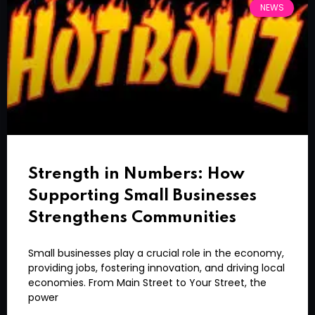
NEWS
Strength in Numbers: How
Supporting Small Businesses
Strengthens Communities
Small businesses play a crucial role in the economy,
providing jobs, fostering innovation, and driving local
economies. From Main Street to Your Street, the
power