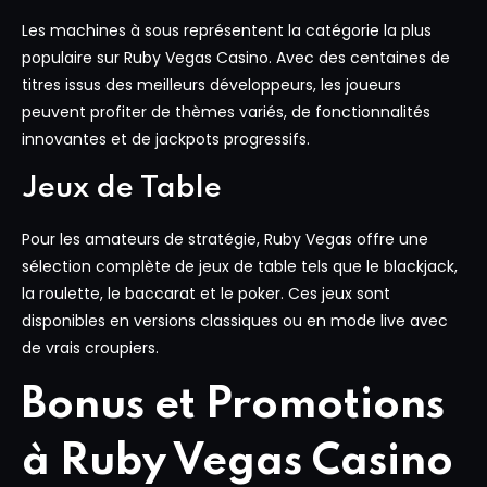
Les machines à sous représentent la catégorie la plus
populaire sur Ruby Vegas Casino. Avec des centaines de
titres issus des meilleurs développeurs, les joueurs
peuvent profiter de thèmes variés, de fonctionnalités
innovantes et de jackpots progressifs.
Jeux de Table
Pour les amateurs de stratégie, Ruby Vegas offre une
sélection complète de jeux de table tels que le blackjack,
la roulette, le baccarat et le poker. Ces jeux sont
disponibles en versions classiques ou en mode live avec
de vrais croupiers.
Bonus et Promotions
à Ruby Vegas Casino