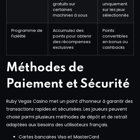
gratuits sur
uniquement
certaines
sur les jeux
machines à sous
sélectionnés
Programme de
Accumulez des
Points
Fidélité
points pour obtenir
convertibles
des récompenses
en bonus ou
exclusives
cashbacks
Méthodes de
Paiement et Sécurité
Ruby Vegas Casino met un point d’honneur à garantir des
transactions rapides et sécurisées. Les joueurs peuvent
choisir parmi plusieurs méthodes de dépôt et de retrait
adaptées aux besoins des utilisateurs français.
Cartes bancaires Visa et MasterCard