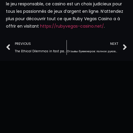
le jeu responsable, ce casino est un choix judicieux pour
tous les passionnés de jeux d’argent en ligne. N’attendez
plus pour découvrir tout ce que Ruby Vegas Casino a à
offrir en visitant
https://rubyvegas-casino.net/
.
PREVIOUS
NEXT
The Ethical Dilemmas in fast payout casino canada: Player Protection vs. Freedom
Отзывы букмекеров: полное руководство для игроков