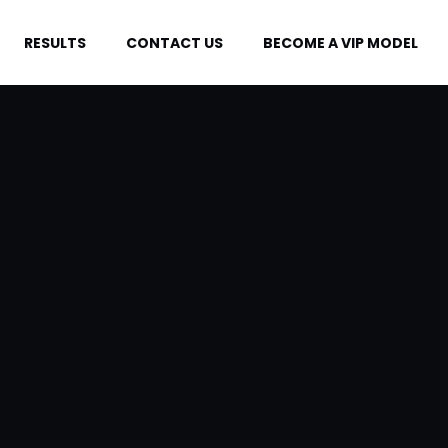
RESULTS
CONTACT US
BECOME A VIP MODEL