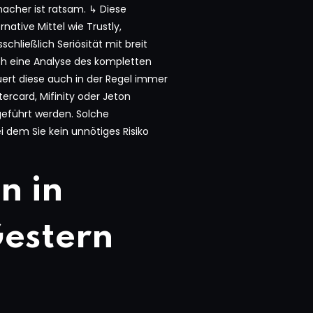
macher ist ratsam. ↳ Diese
native Mittel wie Trustly,
hließlich Seriösität mit breit
h eine Analyse des kompletten
uert diese auch in der Regel immer
rcard, Mifinity oder Jeton
geführt werden. Solche
i dem Sie kein unnötiges Risiko
n in
Gestern