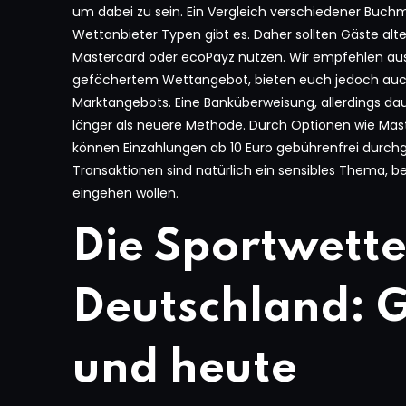
um dabei zu sein. Ein Vergleich verschiedener Buch
Wettanbieter Typen gibt es. Daher sollten Gäste alter
Mastercard oder ecoPayz nutzen. Wir empfehlen aussc
gefächertem Wettangebot, bieten euch jedoch auc
Marktangebots. Eine Banküberweisung, allerdings da
länger als neuere Methode. Durch Optionen wie Maste
können Einzahlungen ab 10 Euro gebührenfrei durch
Transaktionen sind natürlich ein sensibles Thema, be
eingehen wollen.
Die Sportwette
Deutschland: 
und heute