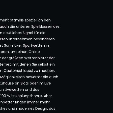
ment oftmals speziell an den
auch die unteren Spielklassen des
n deutliches Signal für die
le Börsenunternehmen besonderen
etet Sunmaker Sportwetten in
atoren, um einen Online
er der größten Wettanbieter der
ternet, mit denen Sie selbst ein
om Quotenschlüssel zu machen.
 Möglichkeiten bewertet die euch
Zuhause an Slots oder im Live
 an Livewetten und das
€100 % Einzahlungsbonus. Aber
uchbetter finden immer mehr
isches und modernes Design, das