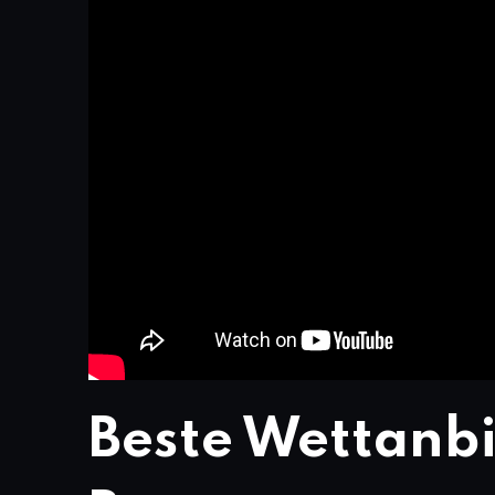
Beste Wettanbi