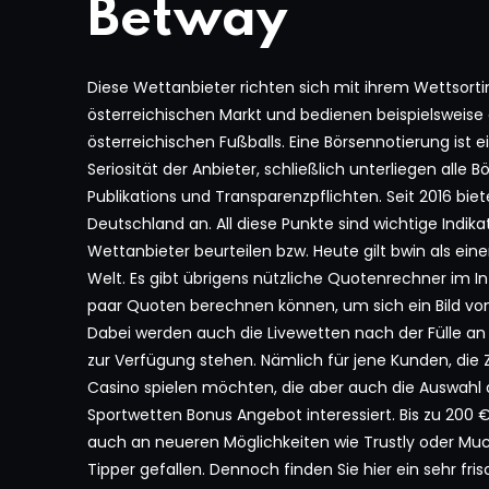
Betway
Diese Wettanbieter richten sich mit ihrem Wettsorti
österreichischen Markt und bedienen beispielsweise 
österreichischen Fußballs. Eine Börsennotierung ist ei
Seriosität der Anbieter, schließlich unterliegen al
Publikations und Transparenzpflichten. Seit 2016 bi
Deutschland an. All diese Punkte sind wichtige Indik
Wettanbieter beurteilen bzw. Heute gilt bwin als ein
Welt. Es gibt übrigens nützliche Quotenrechner im In
paar Quoten berechnen können, um sich ein Bild v
Dabei werden auch die Livewetten nach der Fülle an
zur Verfügung stehen. Nämlich für jene Kunden, die 
Casino spielen möchten, die aber auch die Auswahl
Sportwetten Bonus Angebot interessiert. Bis zu 200 
auch an neueren Möglichkeiten wie Trustly oder M
Tipper gefallen. Dennoch finden Sie hier ein sehr fr