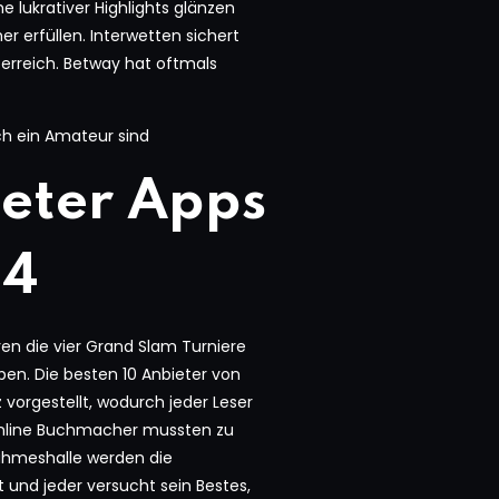
e lukrativer Highlights glänzen
er erfüllen. Interwetten sichert
terreich. Betway hat oftmals
ieter Apps
24
en die vier Grand Slam Turniere
en. Die besten 10 Anbieter von
 vorgestellt, wodurch jeder Leser
Online Buchmacher mussten zu
uhmeshalle werden die
 und jeder versucht sein Bestes,