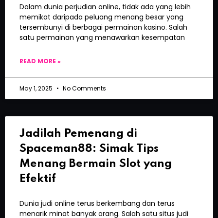
Dalam dunia perjudian online, tidak ada yang lebih
memikat daripada peluang menang besar yang
tersembunyi di berbagai permainan kasino. Salah
satu permainan yang menawarkan kesempatan
READ MORE »
May 1, 2025
No Comments
Jadilah Pemenang di
Spaceman88: Simak Tips
Menang Bermain Slot yang
Efektif
Dunia judi online terus berkembang dan terus
menarik minat banyak orang. Salah satu situs judi