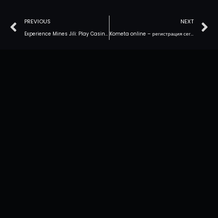
PREVIOUS
NEXT
Experience Mines Jili: Play Casino Online in English Now for Filipino Players
Kometa online – регистрация сегодня