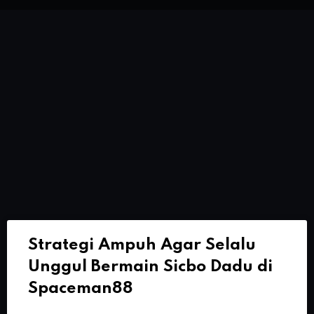
Strategi Ampuh Agar Selalu
Unggul Bermain Sicbo Dadu di
Spaceman88