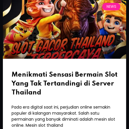
NEWS
Menikmati Sensasi Bermain Slot
Yang Tak Tertandingi di Server
Thailand
Pada era digital saat ini, perjudian online semakin
populer di kalangan masyarakat. Salah satu
permainan yang banyak diminati adalah mesin slot
online. Mesin slot thailand