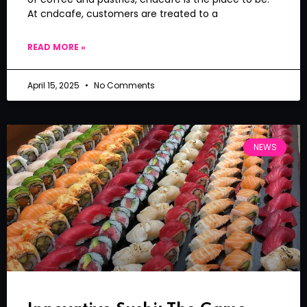
At cndcafe, customers are treated to a
READ MORE »
April 15, 2025
No Comments
NEWS