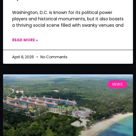
Washington, D.C. is known for its political power
players and historical monuments, but it also boasts
a thriving social scene filled with swanky venues and
READ MORE »
April 9, 2025
No Comments
NEWS