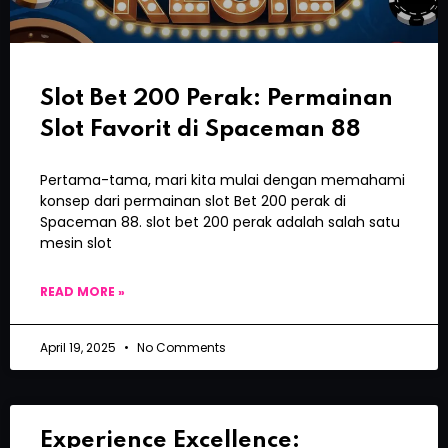
Slot Bet 200 Perak: Permainan
Slot Favorit di Spaceman 88
Pertama-tama, mari kita mulai dengan memahami
konsep dari permainan slot Bet 200 perak di
Spaceman 88. slot bet 200 perak adalah salah satu
mesin slot
READ MORE »
April 19, 2025
No Comments
Experience Excellence: