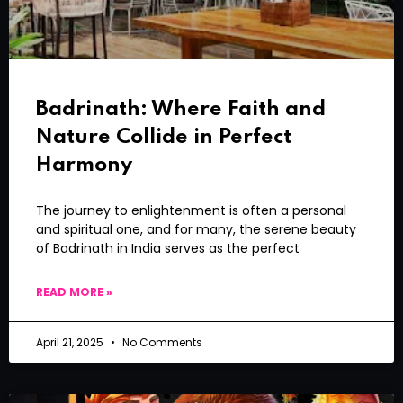
Badrinath: Where Faith and
Nature Collide in Perfect
Harmony
The journey to enlightenment is often a personal
and spiritual one, and for many, the serene beauty
of Badrinath in India serves as the perfect
READ MORE »
April 21, 2025
No Comments