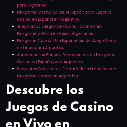
para Argentina
Pinkgame Casino: La Mejor Opcón para Jugar al
Casino en Español en Argentina
Juega a tus Juegos de Casino Favoritos en
Pinkgame y Gana en Pesos Argentinos
Pinkgame Casino: Una Experiencia de Juego Única
en Línea para Argentina
Aprovecha los Bonos y Promociones de Pinkgame
Casino en España para Argentina
Preguntas Frecuentes: Disfruta de la Emoción con
Pinkgame Casino en Argentina
Descubre los
Juegos de Casino
en Vivo en