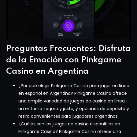
Preguntas Frecuentes: Disfruta
de la Emoción con Pinkgame
Casino en Argentina
¿Por qué elegir Pinkgame Casino para jugar en línea
en español en Argentina? Pinkgame Casino ofrece
una amplia variedad de juegos de casino en línea,
un entorno seguro y justo, y opciones de depósito y
retiro convenientes para jugadores argentinos.
¿Cuáles son los juegos de casino disponibles en
Pinkgame Casino? Pinkgame Casino ofrece una