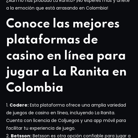
¿Aún no has probado La Ranita? ¡No esperes más y únete
a la emoción que está arrasando en Colombia!
Conoce las mejores
plataformas de
casino en línea para
jugar a La Ranita en
Colombia
1.
Codere:
Esta plataforma ofrece una amplia variedad
de juegos de casino en línea, incluyendo La Ranita.
Cuenta con licencia de Coljuegos y una app móvil para
facilitar tu experiencia de juego.
2.
Betsson:
Betsson es otra opción confiable para jugar a