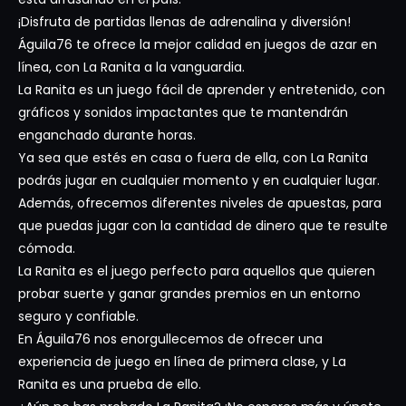
¡Disfruta de partidas llenas de adrenalina y diversión!
Águila76 te ofrece la mejor calidad en juegos de azar en
línea, con La Ranita a la vanguardia.
La Ranita es un juego fácil de aprender y entretenido, con
gráficos y sonidos impactantes que te mantendrán
enganchado durante horas.
Ya sea que estés en casa o fuera de ella, con La Ranita
podrás jugar en cualquier momento y en cualquier lugar.
Además, ofrecemos diferentes niveles de apuestas, para
que puedas jugar con la cantidad de dinero que te resulte
cómoda.
La Ranita es el juego perfecto para aquellos que quieren
probar suerte y ganar grandes premios en un entorno
seguro y confiable.
En Águila76 nos enorgullecemos de ofrecer una
experiencia de juego en línea de primera clase, y La
Ranita es una prueba de ello.