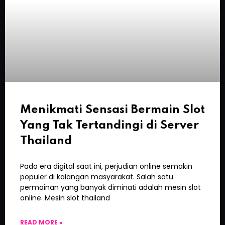
Menikmati Sensasi Bermain Slot
Yang Tak Tertandingi di Server
Thailand
Pada era digital saat ini, perjudian online semakin
populer di kalangan masyarakat. Salah satu
permainan yang banyak diminati adalah mesin slot
online. Mesin slot thailand
READ MORE »