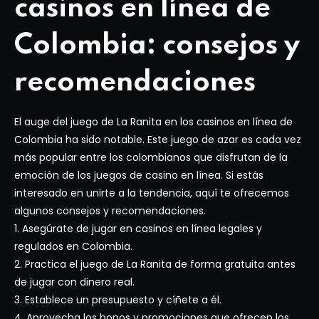
casinos en línea de
Colombia: consejos y
recomendaciones
El auge del juego de La Ranita en los casinos en línea de
Colombia ha sido notable. Este juego de azar es cada vez
más popular entre los colombianos que disfrutan de la
emoción de los juegos de casino en línea. Si estás
interesado en unirte a la tendencia, aquí te ofrecemos
algunos consejos y recomendaciones.
1. Asegúrate de jugar en casinos en línea legales y
regulados en Colombia.
2. Practica el juego de La Ranita de forma gratuita antes
de jugar con dinero real.
3. Establece un presupuesto y cíñete a él.
4. Aprovecha los bonos y promociones que ofrecen los