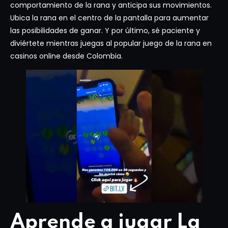
comportamiento de la rana y anticipa sus movimientos.
Ubica la rana en el centro de la pantalla para aumentar
las posibilidades de ganar. Y por último, sé paciente y
diviértete mientras juegas al popular juego de la rana en
casinos online desde Colombia.
Aprende a jugar La