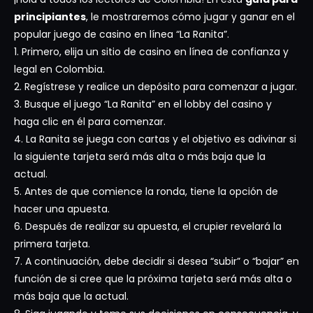
principiantes
, le mostraremos cómo jugar y ganar en el
popular juego de casino en línea “La Ranita”.
1. Primero, elija un sitio de casino en línea de confianza y
legal en Colombia.
2. Regístrese y realice un depósito para comenzar a jugar.
3. Busque el juego “La Ranita” en el lobby del casino y
haga clic en él para comenzar.
4. La Ranita se juega con cartas y el objetivo es adivinar si
la siguiente tarjeta será más alta o más baja que la
actual.
5. Antes de que comience la ronda, tiene la opción de
hacer una apuesta.
6. Después de realizar su apuesta, el crupier revelará la
primera tarjeta.
7. A continuación, debe decidir si desea “subir” o “bajar” en
función de si cree que la próxima tarjeta será más alta o
más baja que la actual.