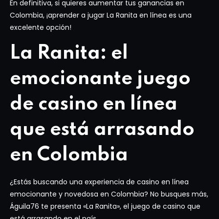
En definitiva, si quieres aumentar tus ganancias en
Colombia, ¡aprender a jugar La Ranita en línea es una
excelente opción!
La Ranita: el
emocionante juego
de casino en línea
que está arrasando
en Colombia
¿Estás buscando una experiencia de casino en línea
emocionante y novedosa en Colombia? No busques más,
Águila76 te presenta «La Ranita», el juego de casino que
está arrasando en el país.