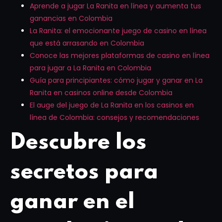
Aprende a jugar La Ranita en línea y aumenta tus
ganancias en Colombia
La Ranita: el emocionante juego de casino en línea
que está arrasando en Colombia
Conoce las mejores plataformas de casino en línea
para jugar a La Ranita en Colombia
Guía para principiantes: cómo jugar y ganar en La
Ranita en casinos online desde Colombia
El auge del juego de La Ranita en los casinos en
línea de Colombia: consejos y recomendaciones
Descubre los
secretos para
ganar en el