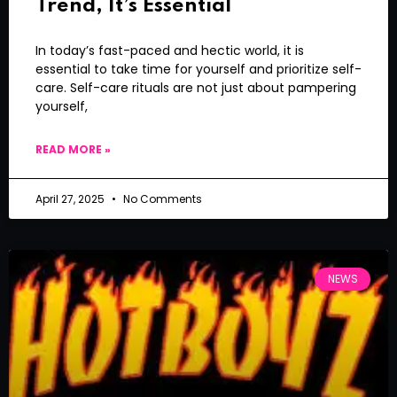
Trend, It’s Essential
In today’s fast-paced and hectic world, it is
essential to take time for yourself and prioritize self-
care. Self-care rituals are not just about pampering
yourself,
READ MORE »
April 27, 2025
No Comments
NEWS