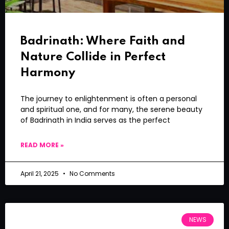
Badrinath: Where Faith and
Nature Collide in Perfect
Harmony
The journey to enlightenment is often a personal
and spiritual one, and for many, the serene beauty
of Badrinath in India serves as the perfect
READ MORE »
April 21, 2025
No Comments
NEWS