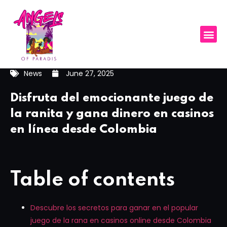
News
June 27, 2025
Disfruta del emocionante juego de
la ranita y gana dinero en casinos
en línea desde Colombia
Table of contents
Descubre los secretos para ganar en el popular
juego de la rana en casinos online desde Colombia