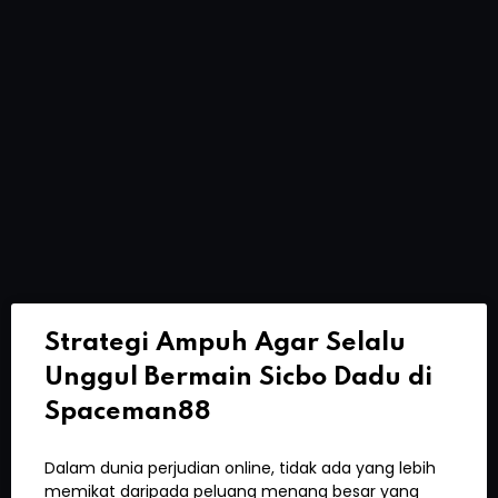
Strategi Ampuh Agar Selalu
Unggul Bermain Sicbo Dadu di
Spaceman88
Dalam dunia perjudian online, tidak ada yang lebih
memikat daripada peluang menang besar yang