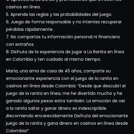
casinos en línea.
5. Aprende las reglas y las probabilidades del juego.
6. Juega de forma responsable y no intentes recuperar
pérdidas rápidamente.
7. No compartas tu información personal ni financiera
con extraños.
8. Disfruta de la experiencia de jugar a La Ranita en línea
en Colombia y ten cuidado al mismo tiempo.
María, una ama de casa de 45 años, comparte su
emocionante experiencia con el juego de la ranita en
casinos en línea desde Colombia: “Desde que descubrí el
juego de la ranita en línea, me he divertido mucho y he
ganado algunos pesos extra también. La emoción de ver
a la ranita saltar y ganar dinero es indescriptible.
¡Recomiendo encarecidamente Disfruta del emocionante
juego de la ranita y gana dinero en casinos en línea desde
Colombia!”