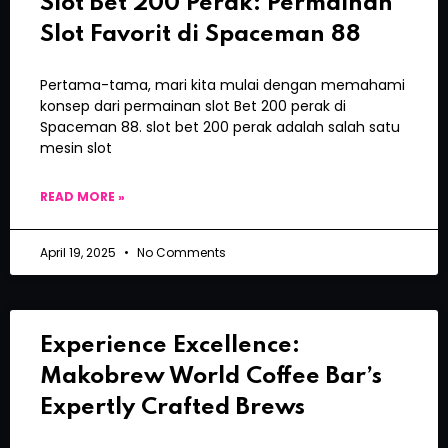
Slot Bet 200 Perak: Permainan
Slot Favorit di Spaceman 88
Pertama-tama, mari kita mulai dengan memahami
konsep dari permainan slot Bet 200 perak di
Spaceman 88. slot bet 200 perak adalah salah satu
mesin slot
READ MORE »
April 19, 2025
No Comments
Experience Excellence:
Makobrew World Coffee Bar’s
Expertly Crafted Brews