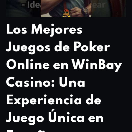
Los Mejores
Juegos de Poker
Online en WinBay
Casino: Una
Experiencia de
Juego Única en