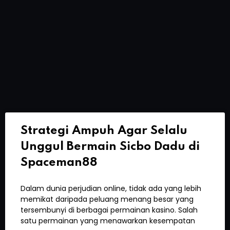
Strategi Ampuh Agar Selalu
Unggul Bermain Sicbo Dadu di
Spaceman88
Dalam dunia perjudian online, tidak ada yang lebih
memikat daripada peluang menang besar yang
tersembunyi di berbagai permainan kasino. Salah
satu permainan yang menawarkan kesempatan