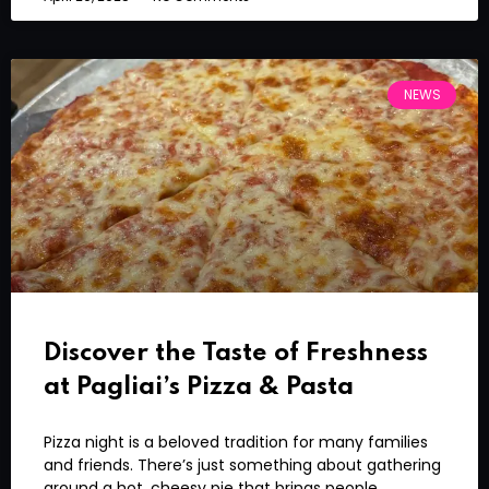
NEWS
Discover the Taste of Freshness
at Pagliai’s Pizza & Pasta
Pizza night is a beloved tradition for many families
and friends. There’s just something about gathering
around a hot, cheesy pie that brings people