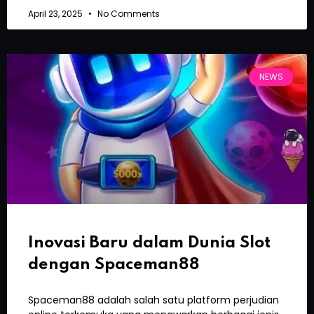
April 23, 2025
No Comments
NEWS
Inovasi Baru dalam Dunia Slot
dengan Spaceman88
Spaceman88 adalah salah satu platform perjudian