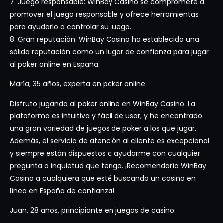
7. Juego responsable: WinBay Casino se compromete a
promover el juego responsable y ofrece herramientas
para ayudarlo a controlar su juego.
8. Gran reputación: WinBay Casino ha establecido una
sólida reputación como un lugar de confianza para jugar
al poker online en España.
María, 35 años, experta en poker online:
Disfruto jugando al poker online en WinBay Casino. La
plataforma es intuitiva y fácil de usar, y he encontrado
una gran variedad de juegos de poker a los que jugar.
Además, el servicio de atención al cliente es excepcional
y siempre están dispuestos a ayudarme con cualquier
pregunta o inquietud que tenga. ¡Recomendaría WinBay
Casino a cualquiera que esté buscando un casino en
línea en España de confianza!
Juan, 28 años, principiante en juegos de casino: