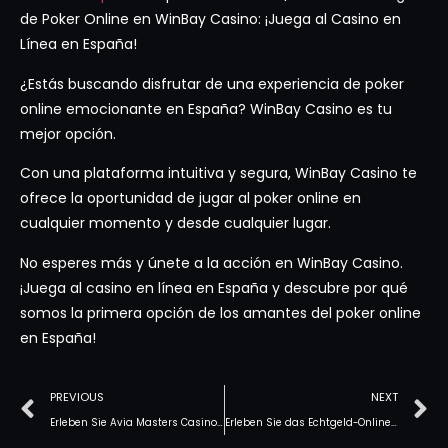
de Poker Online en WinBay Casino: ¡Juega al Casino en
Línea en España!
¿Estás buscando disfrutar de una experiencia de poker
online emocionante en España? WinBay Casino es tu
mejor opción.
Con una plataforma intuitiva y segura, WinBay Casino te
ofrece la oportunidad de jugar al poker online en
cualquier momento y desde cualquier lugar.
No esperes más y únete a la acción en WinBay Casino.
¡Juega al casino en línea en España y descubre por qué
somos la primera opción de los amantes del poker online
en España!
PREVIOUS
NEXT
Erleben Sie Avia Masters Casino: Online-Spielspaß in Deutschland
Erleben Sie das Echtgeld-Online-Casino Bassbet in Deutsch für Österreich