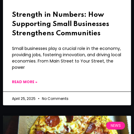
Strength in Numbers: How
Supporting Small Businesses
Strengthens Communities
Small businesses play a crucial role in the economy,
providing jobs, fostering innovation, and driving local
economies. From Main Street to Your Street, the
power
READ MORE »
April 25, 2025
No Comments
NEWS