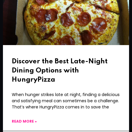
Discover the Best Late-Night
Dining Options with
HungryPizza
When hunger strikes late at night, finding a delicious
and satisfying meal can sometimes be a challenge.
That’s where HungryPizza comes in to save the
READ MORE »