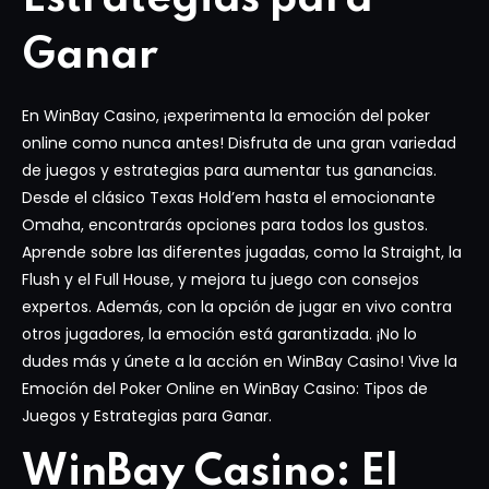
Ganar
En WinBay Casino, ¡experimenta la emoción del poker
online como nunca antes! Disfruta de una gran variedad
de juegos y estrategias para aumentar tus ganancias.
Desde el clásico Texas Hold’em hasta el emocionante
Omaha, encontrarás opciones para todos los gustos.
Aprende sobre las diferentes jugadas, como la Straight, la
Flush y el Full House, y mejora tu juego con consejos
expertos. Además, con la opción de jugar en vivo contra
otros jugadores, la emoción está garantizada. ¡No lo
dudes más y únete a la acción en WinBay Casino! Vive la
Emoción del Poker Online en WinBay Casino: Tipos de
Juegos y Estrategias para Ganar.
WinBay Casino: El