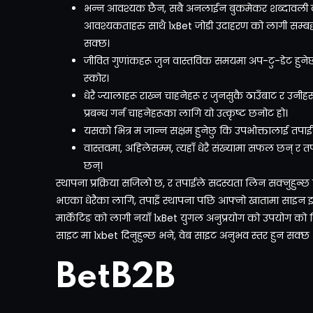
भन्न आवश्यक छैन, सबै अनलाईन बुकमेकर शब्दावली को 
आवश्यकताहरु साथै 1xBet जोडी उदाहरण को लागी सम्बद्ध म
सक्छ।
जीवित गुणांकहरू जुन वास्तविक समयमा अप-टु-डेट हुनेछ 
स्कोर।
धेरै ज्यालाहरू राख्न चाहनेहरू र जुनसुकै ठाउँबाट र उनीह
प्रबन्ध गर्न चाहनेहरूका लागि यो उत्कृष्ट छनोट हो।
यसको भित्र म जान्न सक्षम हुनेछु कि उपभोक्तालाई 
वास्तवमा, अहिलेसम्म, त्यहाँ धेरै संख्यामा सफल छन् र त
छन्।
स्थापना प्रक्रिया सजिलो छ, र तपाईले सदस्यता लिन सक्नुहुन्छ प
भएका धेरैका लागि, तपाइँ स्थापना पछि आफ्नो खातामा साइन इन 
मार्केटिङ को लागी नयाँ 1xBet युगल अनुप्रयोग को उपयोग को
साइट मा 1xbet दिनुहुन्छ भने, वेब साइट अनुभव स्तर हुन सक्छ भन
BetB2B