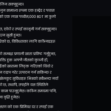
 लिन सक्नुहुन्छ।
 जुन सामान्य रूपमा एक हम्ड्रेड र पचास
ी भएको एक लाख पच्चीस,000 BDT मा ठूलो
, छोटो र तपाईं कानूनी गर्न सक्नुहुन्छ।
उन खुसी हुन्छ।
गरेको छ, विविधताका लागि कठिनाइहरू
्बद्ध प्रणाली खाता प्रविष्ट गर्नुहुन्छ,
्यक्ति हुक आफ्नै जीतको कुञ्जी हो,
पाइँको खातामा लिङ्क गरिएको थियो र
ान टाइप गरेर उत्पादन गर्न सकिन्छ र
ेलकुद सुविधाहरू भित्रको सबैभन्दा नयाँ
 छ, तथापि, तपाईंले यस स्थितिले
सीमित काम पाउनुहुनेछ। कठिन समयमा पनि,
 वृद्धि हुनेछ।
पान्तरण को एक प्रिमियर दर र तपाईं एक