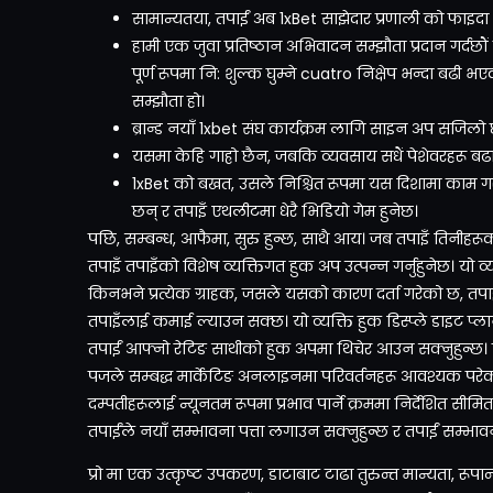
सामान्यतया, तपाईं अब 1xBet साझेदार प्रणाली को फाइदा
हामी एक जुवा प्रतिष्ठान अभिवादन सम्झौता प्रदान गर्दछौं
पूर्ण रूपमा नि: शुल्क घुम्ने cuatro निक्षेप भन्दा बढ
सम्झौता हो।
ब्रान्ड नयाँ 1xbet संघ कार्यक्रम लागि साइन अप सजिलो छ
यसमा केहि गाह्रो छैन, जबकि व्यवसाय सधैं पेशेवरहरू बढा
1xBet को बखत, उसले निश्चित रूपमा यस दिशामा काम 
छन् र तपाइँ एथलीटमा धेरै भिडियो गेम हुनेछ।
पछि, सम्बन्ध, आफैमा, सुरु हुन्छ, साथै आय। जब तपाइँ तिनीहरूको सम
तपाइँ तपाइँको विशेष व्यक्तिगत हुक अप उत्पन्न गर्नुहुनेछ। यो व
किनभने प्रत्येक ग्राहक, जसले यसको कारण दर्ता गरेको छ, त
तपाइँलाई कमाई ल्याउन सक्छ। यो व्यक्ति हुक डिस्प्ले डाइट प्ल
तपाईं आफ्नो रेटिङ साथीको हुक अपमा थिचेर आउन सक्नुहुन्छ। ख
पजले सम्बद्ध मार्केटिङ अनलाइनमा परिवर्तनहरू आवश्यक परेको
दम्पतीहरूलाई न्यूनतम रूपमा प्रभाव पार्ने क्रममा निर्देशित 
तपाईंले नयाँ सम्भावना पत्ता लगाउन सक्नुहुन्छ र तपाईं सम्भावना
प्रो मा एक उत्कृष्ट उपकरण, डाटाबाट टाढा तुरुन्त मान्यता, रू