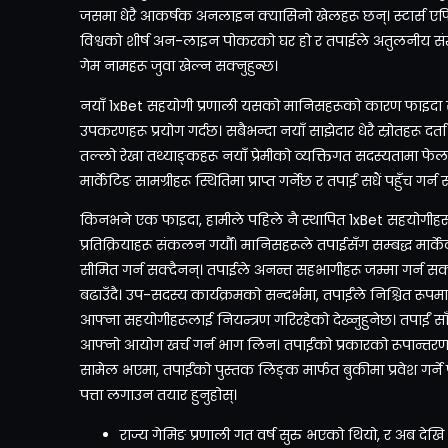
जसमा धेरै आकर्षक अनलाइन क्यासिनो खेलहरू छन्। स्टार्स एफि
विश्वको शीर्ष अन-लाइन पोकरको घर हो र तपाईले अतुलनीय संख्य
गेम नामहरू जुवा खेल्न सक्नुहुन्छ।
नयाँ 1xBet सहयोगी प्रणाली यसको मानिसहरूको कारण फाइदा सु
उपकरणहरू प्रयोग गर्दछ। सबैभन्दा नयाँ साझेदार धेरै स्रोतहरू दर
तल्लो रेखा तथ्याङ्कहरू नयाँ प्रेमीको व्यक्तिगत सदस्यतामा फेल
मार्केटिङ सामग्रीहरू स्थितिमा प्राप्त गर्नेछ र तपाईं सधैं पहुँच गर्न 
किनभने एक फाइदा, हामीले पहिले नै स्थापित 1xBet सहयोगीहरूब
प्रतिक्रियाहरू संकलन गर्यौं। मानिसहरूले तपाईसँग सम्बद्ध मार
सीमित गर्न सक्दैनन्। तपाईले अनन्त सहभागीहरू जम्मा गर्न 
बढाउँदै। उप-सदस्य कार्यक्रमको सन्दर्भमा, तपाईंले निश्चित रूपमा
आफ्ना सहयोगीहरूलाई नियन्त्रण गरिरहेको देख्नुहुनेछ। तपाईं स
आफ्नो आयोग खर्च गर्न भाग लिन। तपाईंको प्रकारको रूपान्तर
सामेल भएमा, तपाईंको पुस्तक लिङ्क मार्फत बुकीमा प्रवेश गर्
पत्ता लगाउन तयार हुनुहोस्।
राज्य गेमिङ प्रणाली गत वर्ष सुरु भएको थियो, र अब देखि य