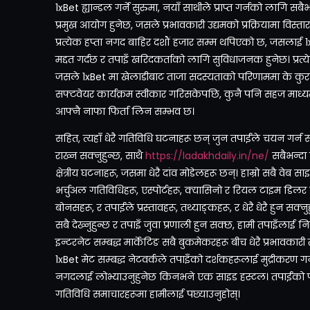
1xBet ह्यान्डल गर्ने सुरुमा, नयाँ साथीले प्राप्त गर्नको लागि सबैभ
प्रमुख आयोग हुनेछ, जसले प्रभावकारी उद्यमको प्रक्रियामा विस
प्रत्येक हप्ता नगद बाहिर दशौं हजार सम्म थपिएको छ, जसलाई
मद्दत गर्दछ र तपाइँ खरिदकर्ताको लागि सुविधाजनक हुनेछ। प्रत
जसले 1xBet मा खेलाडीबाट ताजा सदस्यताको परिणाममा के कुरा 
सफ्टवेयर कार्यक्रम स्वीकार गरिसकेपछि, कुनै पनि सहज माध्य
आफ्नै नाफा फिर्ता लिन सम्भव छ।
सहित, त्यहाँ धेरै गतिविधि घटनाहरू छन् जुन तपाईंले चयन गर्न 
राख्न सक्नुहुन्छ, साथै
https://ladakhdaily.in/ne/
सबैभन्दा ठ
क्षेत्रीय घटनाहरू, जसमा धेरै दांव मोडेलहरू छन्। हाम्रो सबै वेब सा
भर्चुअल गतिविधिहरू, एस्पोर्टहरू, क्यासिनो र रियल टाइम डिलर ग
बोनसहरू, र तपाईंले प्रस्तावहरू, तथ्याङ्कहरू, र धेरै धेरै हुन सक्न
सबै देख्नुहुन्छ र तपाइँ जुवा प्रणाली हुन सक्छ, हामी तपाइँलाई नि
इन्टरनेट सम्बद्ध मार्केटिङ सबै बुकमेकरहरू बीच धेरै प्रभावकारी र
1xBet मेट सम्बद्ध नेटवर्कले तपाइँको दर्शकहरूलाई मुद्रीकरण गर्
नगदलाई लोभ्याउनुहुनेछ किनभने एक साइड हस्टल। तपाईंको फाइदाह
गतिविधि समाचारहरूमा हामीलाई पछ्याउनुहोस्।