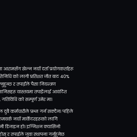
आरामसँग खेल्न नयाँ दर्ता प्रयोगकर्ताहरू
्रतिनिधि को लागी प्रतिशत जीत बाट 40%
हुन्छ र तपाईंले पैसा नियन्त्रण
ै मानिसहरू वास्तवमा तपाइँलाई आवंटित
 गतिविधि को सम्पूर्ण उमेर मा।
दुबै कर्मचारीले प्रश्न गर्न सक्दैन। पहिले
फ्रेमवर्क नयाँ मार्केटरहरूको लागि
नी डिजाइन हो। इग्निशन क्यासिनो
् र तपाईले जुवा स्थापना गर्नुहुनेछ