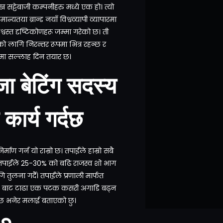
ख सट्टेबाजी कम्पनीहरु मध्ये एक हो। त्यो
यतया ब्रान्ड नयाँ विश्वव्यापी व्यापारमा
्वस्त दृष्टिकोणहरू जम्मा गरेको छ। ती
को लागि निरन्तर रूपमा भित्र रहन्छ र
षयमा सल्लाह दिन तयार छ।
ा बेटिंग सदस्य
ार्य गर्दछ
ण गर्न यो राम्रो छ। तपाईंले हाम्रो सबै
पाईंले 25-30% को बढि राजस्व शो भाग
 तुलना गर्दै। तपाईंले प्रणाली मार्फत
1xBet बाट टाढा एक पटक कसरी अगाडि बढ्न
ित छ भनेर मलाई बताएको छु।