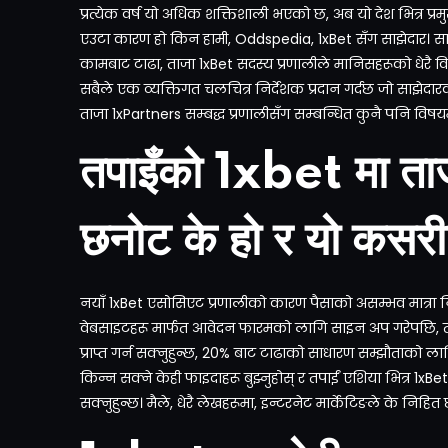
प्रत्येक वर्ष यो अधिक शक्तिशाली भएको छ, अब यो देश भित्र प्रमु
एउटा कारण हो किन हामी, Oddspedia, 1xBet सँग साझेदार। सामान्
कामबाट टाढा, ताजा 1xBet सदस्य प्रणालीले मानिसहरूको धेरै विश
सबैले एक व्यक्तिगत चलचित्र निर्देशक प्रदान गर्दछ जो साझेदार
ताजा 1xPartners सम्बद्ध प्रणालीसँग सम्बन्धित कुनै पनि वि
तपाइँको 1xbet मा ताज
छनोट के हो र यो कसरी क
नयाँ 1xBet एसोसिएट प्रणालीको कारण पैसाको असम्भव मात्रा निर्मा
वेबसाइटहरू मार्फत आवेदन फारमको लागि साइन अप गरेपछि, त
प्राप्त गर्न सक्नुहुन्छ, 20% बाट टाढाको साधारण सम्झौताको लागि
किन्न सक्ने केही फाइदाहरू बुझ्नुहोस् र तपाईं एशिया भित्र 
सक्नुहुन्छ। मैले, धेरै लेखहरूमा, इन्टरनेट मार्केटिङले के निह