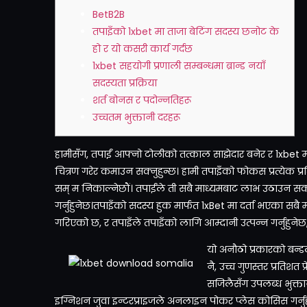
BetB2B
तपाइँको 1xbet मा ताजा बेटिंग सदस्य छनोट के
हो र यो कसरी कार्य गर्दछ
1xbet सहयोगी प्रणाली सम्बन्धमा ब्रान्ड नयाँ
सदस्यता प्रक्रिया
शर्त बोनस र पदोन्नतिहरू
उच्चतम भुक्तानी दरहरू
हामीसँग, तपाईं आफ्नो टोलीको तत्काल साझेदार बनेर र 1xbet मा 
चित्रण गरेर कमाउन सक्नुहुन्छ। हामी तपाइँको फोकस प्रत्येक प
सम्
म निकाल्नेछौं। तपाईंले ती सबै माध्यमबाट लाभ उठाउन सक्नु
गर्नुहुनेछ।तपाइँको सदस्य हुक मार्फत 1xBet मा दर्ता भएका सब
गरिएको छ, र तपाइँले तपाइँको लागि आम्दानी उत्पन्न गर्नुहुनेछ,
यो अनौठो प्रकारको बन्डल 
नै, उच्च गुणस्तर प्रतिशत 
सजिलैसँग उपलब्ध भुक्ता
इग्निशन जुवा इन्टरप्राइजले अनलाइन पोकर प्लेस कोसिस गर्नुहोस