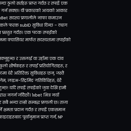
न्दा ठूलो सर्तहरू प्राप्त गर्दछ र तपाइँ एक
्तार गर्न सक्छ। यी प्रकारको आयको आकार
 1xBet सदस्य प्रणालीले नाफा कमाउन
्येकले फरक subID सुविधा दिन्छ – ट्याग
प्रस्तुत गर्दछ। एक पटक तपाईंको
ममा क्यासियर मार्फत सदस्यतामा तपाईंको
सक्नुहुन्छ र उसलाई वा उहाँमा एक दांव
ूलो शीर्षकहरू र तपाईं प्रतियोगिताहरू, र
इटमा धेरै अतिरिक्त सुविधाहरू छन्, जस्तै
ेम, लाइभ-स्ट्रिमिङ गतिविधिहरू, धेरै
ुहुन्छ! यदि तपाइँ तपाइँको जुवा देखि हामी
राश नगर्न जाँदैछौं। 1xbet भित्र नयाँ
 सबै भन्दा राम्रो सम्बद्ध प्रणाली छ। ताजा
ने क्षमता प्रदान गर्दछ र तपाइँ एकसमान
रूबाट पूर्वानुमान प्राप्त गर्न, NP