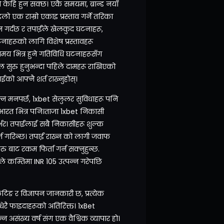
ेहि हुन सक्छ। एकै समयमा, ब्रान्ड नयाँ
इलो एक राम्रो एकाइ प्रस्ताव गर्ने तरिका
दान गर्दछ र तपाईंले खेलकुद घटनाहरू,
टनाहरूको लागि विशेष प्रस्तावहरू
मय भित्र हुने गतिविधि घटनाहरूसँग
 खेल सुरु हुनुभन्दा पहिले दामहरू राखिएको
ईको आफ्नै शर्त राख्नुहोस्।
ल्न मनपर्छ, 1xbet सेलुलर सुविधाहरू पनि
ीच भारत भित्र पनि।ताजा 1xbet निकासी
्भर। तपाईलाई सबै निकासीहरू शुल्क
ज गरिन्छ। तपाईं राख्न को लागी जवाफ
ु बाट रकम फिर्ता गर्न सक्नुहुन्छ.
ईले कम्तिमा INR 105 उत्पन्न गरेपछि
ेटिङ र विज्ञापन जानकारी छ, प्रत्येक
धेरै फाइदाहरूको अतिरिक्त। 1xBet
्न असंख्य वर्ष संग एक वैश्विक व्यापार हो।