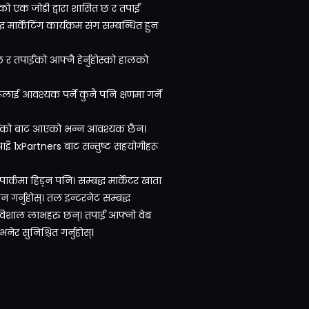
एक जोडी द्वारा शासित छ र तपाईं
ार्केटिंग कार्यक्रम संग सम्बन्धित हुन
र तपाईंको आफ्नै हेर्नुहोस्को हालको
रूलाई आवश्यक पर्ने कुनै पनि क्षणमा गर्ने
तपाईको बाट आएको भन्न आवश्यक छैन।
पाइँ 1xPartners बाट सन्तुष्ट सहयोगीहरू
ार्कमा हिड्न पनि। सम्बद्ध मार्केटर खाता
गर्नुहोस्। तल इन्टरनेट सम्बद्ध
 विशाल लाभहरु छन्। तपाईं आफ्नो वेब
ेर सुनिश्चित गर्नुहोस्।