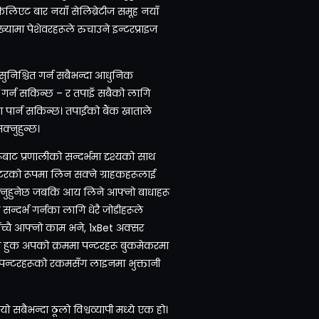
लिएट बार नयाँ सेलिब्रेटीज समूह नयाँ
ामा पेशेवरहरूले रुचाउने इन्टरप्राइज
निश्चित गर्न सबैभन्दा आधुनिक
्ता गर्न सकिन्छ – र तपाइँ सबैको लागि
ा पार्न सकिन्छ। तपाईंको बैंक खाताले
सक्नुहुन्छ।
ाट प्रणालीको सन्दर्भमा दृश्यको साथ
्केटरको रूपमा लिन सक्ने ग्राहकहरूलाई
सक्नुहुनेछ जबकि आय लिने आफ्नो बाधाहरू
 सन्दर्भ गर्नका लागि धेरै जोडीहरूले
ाँच्चै आफ्नो काम भने, 1xBet अक्सर
ण हुक अपको क्रममा पन्टरहरू बुकमेकरमा
ने पन्टरहरूको रकमसँग लाइनमा भुक्तानी
ो सबैभन्दा ठूलो विश्वव्यापी मध्ये एक हो।