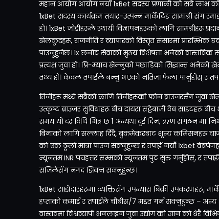
महान आयोग आयोग नयाँ 1xBet सदस्य प्रणाली को सबै लाभ को क
1xBet सदस्य कार्यक्रम तयार-उत्पन्न मार्केटिङ सामाग्री संग रमा
हो। 1xBet जोडीहरूले स्थायी विज्ञापनहरूको लागि सामग्रीहरू प्र
खेलकुदहरू, राजनीति र व्यापारको विस्तृत संसारमा प्रारम्भिक घ
पाउनुहुनेछ। 1x छनोट सेवाको मुख्य विशेषता भनेको वास्तविक स
प्रत्यक्ष जुवा हो। प्रि-म्याच खेल्नुको पछाडिको सिद्धान्त भनेको
तथ्य हो। केवल तपाईले बन्नु भएको नतिजा फेला पार्नुहोस् र तपा
तिनीहरू मध्ये सबैको लागि तिनीहरूको फोन ब्राउजरसँग जुवा खे
उत्कृष्ट ब्राउजर सुविधाहरू बीच दायरा सट्टेबाजी वेब साइटहरू ब
समय यो दर विधि भित्र छ 1 अन्यथा दुई दिन, ऋण संगठन मा निर
बिनाको लागि सल्लाह दिँदै, बुकमेकरबाट शून्य कमिसनहरू चार्
को एक ठूलो मात्रा पाउन सक्नुहुन्छ र तपाईं नयाँ 1xbet वेबपेजहर
न्यूनतम INR पचहत्तर सम्मको न्यूनतम पुट सुरु गर्नुहोस्, र तपा
सजिलैसँग नगद झिक्न सक्नुहुन्छ।
1xBet साझेदारहरूमा व्यक्तिसँग उपन्यास बिक्री उपकरणहरू, मार्क
हप्ताको कमाई र तपाईंले चौबीस/7 मद्दत गर्न सक्नुहुन्छ – अन्य 
वास्तवमा विश्वव्यापी अनलाइन जुवा उद्योग को ज्ञान को धेरै विभिन