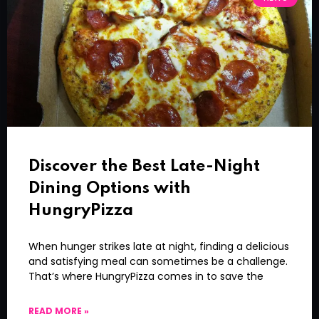
Discover the Best Late-Night
Dining Options with
HungryPizza
When hunger strikes late at night, finding a delicious
and satisfying meal can sometimes be a challenge.
That’s where HungryPizza comes in to save the
READ MORE »