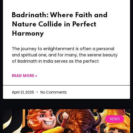
Badrinath: Where Faith and
Nature Collide in Perfect
Harmony
The journey to enlightenment is often a personal
and spiritual one, and for many, the serene beauty
of Badrinath in India serves as the perfect
READ MORE »
April 21, 2025
No Comments
NEWS