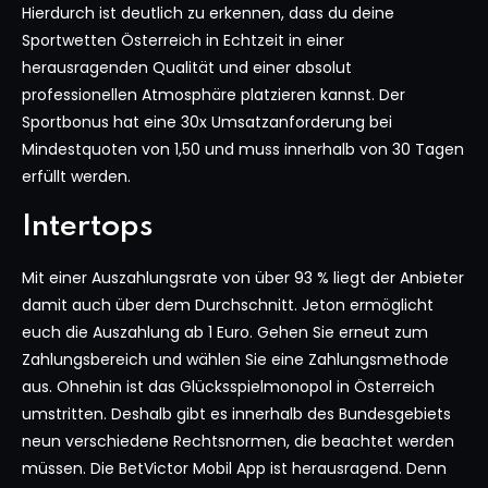
Hierdurch ist deutlich zu erkennen, dass du deine
Sportwetten Österreich in Echtzeit in einer
herausragenden Qualität und einer absolut
professionellen Atmosphäre platzieren kannst. Der
Sportbonus hat eine 30x Umsatzanforderung bei
Mindestquoten von 1,50 und muss innerhalb von 30 Tagen
erfüllt werden.
Intertops
Mit einer Auszahlungsrate von über 93 % liegt der Anbieter
damit auch über dem Durchschnitt. Jeton ermöglicht
euch die Auszahlung ab 1 Euro. Gehen Sie erneut zum
Zahlungsbereich und wählen Sie eine Zahlungsmethode
aus. Ohnehin ist das Glücksspielmonopol in Österreich
umstritten. Deshalb gibt es innerhalb des Bundesgebiets
neun verschiedene Rechtsnormen, die beachtet werden
müssen. Die BetVictor Mobil App ist herausragend. Denn