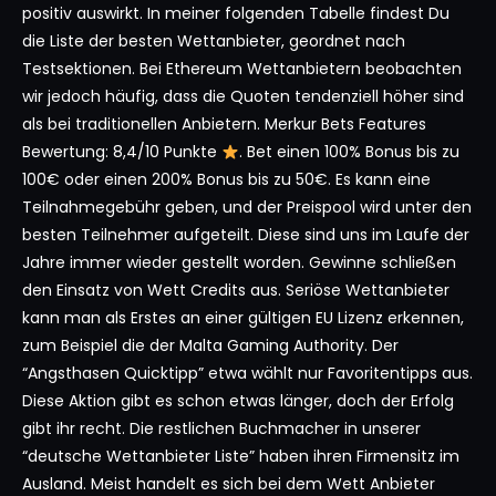
positiv auswirkt. In meiner folgenden Tabelle findest Du
die Liste der besten Wettanbieter, geordnet nach
Testsektionen. Bei Ethereum Wettanbietern beobachten
wir jedoch häufig, dass die Quoten tendenziell höher sind
als bei traditionellen Anbietern. Merkur Bets Features
Bewertung: 8,4/10 Punkte
. Bet einen 100% Bonus bis zu
100€ oder einen 200% Bonus bis zu 50€. Es kann eine
Teilnahmegebühr geben, und der Preispool wird unter den
besten Teilnehmer aufgeteilt. Diese sind uns im Laufe der
Jahre immer wieder gestellt worden. Gewinne schließen
den Einsatz von Wett Credits aus. Seriöse Wettanbieter
kann man als Erstes an einer gültigen EU Lizenz erkennen,
zum Beispiel die der Malta Gaming Authority. Der
“Angsthasen Quicktipp” etwa wählt nur Favoritentipps aus.
Diese Aktion gibt es schon etwas länger, doch der Erfolg
gibt ihr recht. Die restlichen Buchmacher in unserer
“deutsche Wettanbieter Liste” haben ihren Firmensitz im
Ausland. Meist handelt es sich bei dem Wett Anbieter