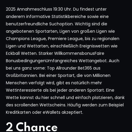
2025 Annahmeschluss 19:30 Uhr. Du findest unter
anderem informative Statistikbereiche sowie eine
benutzerfreundliche Suchoption. Wichtig sind die
angebotenen Sportarten, Ligen von großen Ligen wie
Champions League, Premiere League, bis zu regionalen
Ligen und Wettarten, einschließlich Ereigniswetten wie
Eckball Wetten. Starker WillkommensbonusFaire
BonusbedingungenUmfangreiches Wettangebot. Auch
bei uns ganz vorne: Top Allrounder Bet365 aus
Großbritannien. Bei einer Sportart, die von Millionen
Menschen verfolgt wird, gibt es natürlich mehr
Wettinteressierte als bei jeder anderen Sportart. Eine
Wette kannst du hier schnell und einfach platzieren, dank
des scrollenden Wettscheins. Häufig werden zum Beispiel
Kreditkarten oder eWallets akzeptiert.
2 Chance