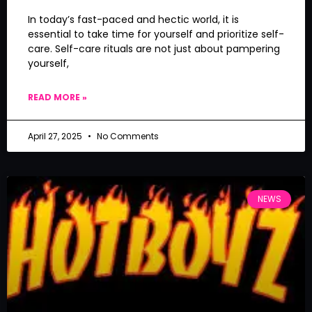
In today’s fast-paced and hectic world, it is
essential to take time for yourself and prioritize self-
care. Self-care rituals are not just about pampering
yourself,
READ MORE »
April 27, 2025
No Comments
NEWS