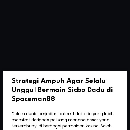
Strategi Ampuh Agar Selalu
Unggul Bermain Sicbo Dadu di
Spaceman88
Dalam dunia perjudian online, tidak ada yang lebih
memikat daripada peluang menang besar yang
tersembunyi di berbagai permainan kasino. Salah