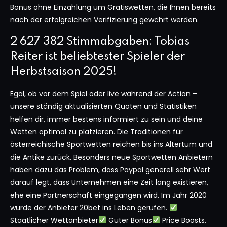
Bonus ohne Einzahlung um Gratiswetten, die Ihnen bereits
nach der erfolgreichen Verifizierung gewährt werden.
2 627 382 Stimmabgaben: Tobias
Reiter ist beliebtester Spieler der
Herbstsaison 2025!
Egal, ob vor dem Spiel oder live während der Action –
unsere ständig aktualisierten Quoten und Statistiken
helfen dir, immer bestens informiert zu sein und deine
Wetten optimal zu platzieren. Die Traditionen für
österreichische Sportwetten reichen bis ins Altertum und
die Antike zurück. Besonders neue Sportwetten Anbietern
haben dazu das Problem, dass Paypal generell sehr Wert
darauf legt, dass Unternehmen eine Zeit lang existieren,
ehe eine Partnerschaft eingegangen wird. Im Jahr 2020
wurde der Anbieter 20bet ins Leben gerufen.
Staatlicher Wettanbieter
Guter Bonus
Price Boosts.