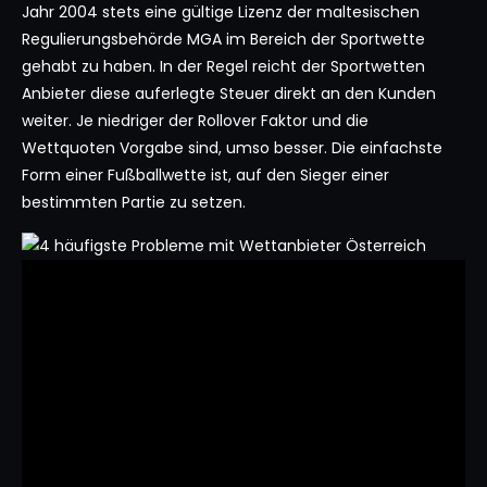
Jahr 2004 stets eine gültige Lizenz der maltesischen
Regulierungsbehörde MGA im Bereich der Sportwette
gehabt zu haben. In der Regel reicht der Sportwetten
Anbieter diese auferlegte Steuer direkt an den Kunden
weiter. Je niedriger der Rollover Faktor und die
Wettquoten Vorgabe sind, umso besser. Die einfachste
Form einer Fußballwette ist, auf den Sieger einer
bestimmten Partie zu setzen.