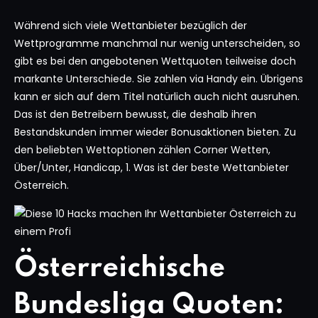
Während sich viele Wettanbieter bezüglich der
Wettprogramme manchmal nur wenig unterscheiden, so
gibt es bei den angebotenen Wettquoten teilweise doch
markante Unterschiede. Sie zahlen via Handy ein. Übrigens
kann er sich auf dem Titel natürlich auch nicht ausruhen.
Das ist den Betreibern bewusst, die deshalb ihren
Bestandskunden immer wieder Bonusaktionen bieten. Zu
den beliebten Wettoptionen zählen Corner Wetten,
Über/Unter, Handicap, 1. Was ist der beste Wettanbieter
Österreich.
Österreichische
Bundesliga Quoten: