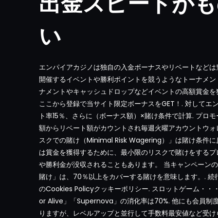
出金スピードがも
い
エンパイアカジノは独自の入金ボーナスやリベートなどは
開催するイベントや勝利ポイントを競うようなトーナメン
ナメントやキャッシュドロップなどイベントの高額賞金を
ここから登録で当サイト限定ボーナスをGET！. 対してエ
ト率15％、さらに（ボーナス額）×賭け条件で計算. プロ
額からリベート額がカウントされ毎週火曜アカウントウォレ
スクでの賭け（Minimal Risk Wagering）」は賭
は賞金を獲得するために、最小限のリスクで賭けをするプ
や勝利金が没収されることもあります。 当キャンペーン
賭け」は、70％以上をカバーする賭けを意味します。. 
のCookies Policyクッキーポリシー. スロットゲーム・・・10
or Alive」「Supernova」の消化率は70%. 他に
りますが、レベルアップと並行して手数料最安値など受け