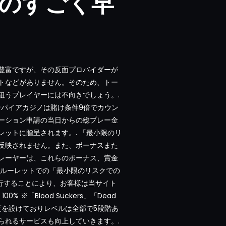
のすごく早
豊富ですが、その反面プロバイダーが
トなどがありません。そのため、トー
狙うプレイヤーには不向きでしょう。.
ンパイアカジノは賭け条件9倍でカウン
モーション申請の当日からの総プレー金
ットに贈呈されます。. 「最小限のリ
け条件に反映されません。また、ボーナスまた
レーヤーは、これらのボーナス、賞金
のルーレットでの「最小限のリスクでの
続行することにより、お客様は当サイト
0% ※「Blood Suckers」「Dead
も会員制度を設けておりレベルは全部で5段階あ
られるサービスも向上していきます。.