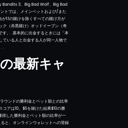
Bandits 3、Big Bad Wolf、Big Bad
ーナメントでは、メインベットおよび/また
が1:1の賭けを除くすべての賭け方が
ック（赤黒賭け）オッドイーブン（奇
方です。. 基本的に出金するときには「本
している人と出金する人が同一人物で
.
の最新キャ
1ラウンドの勝利金とベット額との比率
コアは10。$5を賭けた結果$10の勝
で獲得した勝利金とベット額の比率が一
えると、オンラインウォレットへの登録