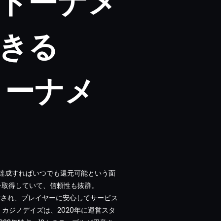
トーナメ
きる
トーナメ
達成すればいつでも還元可能という面
を取得していて、信頼性も抜群。
運営され、プレイヤーに安心してサービス
カジノデイズは、2020年に運営スタ