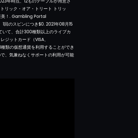
023年時点、12ものテーブルが用意さ
 トリック・オア・トリート トリッ
 Gambling Portal
、1回のスピンにつき$0. 2021年08月15
されていて、合計300種類以上のライブカ
レジットカード（VISA、
ント、3種類の仮想通貨を利用することができ
すので、気兼ねなくサポートの利用が可能