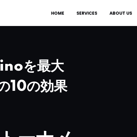
HOME
SERVICES
ABOUT US
asinoを最大
の10の効果