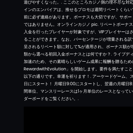
遊びやすくなった。. ここのところカジノ側の理不尽な対
インのエンパイアは、推せるプロモは週間リベートくらい
前に必ず連絡があります。ボーナスも大切ですが、サポー
ではありません。オンラインカジノ pic. リベートボー
入金を行ったプレイヤーが対象ですが、VIPプレイヤーは
ることができます。なお、パーセンテージが増量される訳
呈されるリベート額に対して%が適用され、ボーナス額が増
類から選べる初回入金ボーナスとは何ですか？. ライブデ
加速のため、その素晴らしいゲーム成果に報酬を贈るための
RewardwithEvolution」を開始します。要件を満
以下の通りです。幸運を祈ります！. アーケードゲーム、スク
日にスタート！ 月曜日9:00にスタートし、翌週の月曜日8
間単位、マンスリーレースは1ヶ月単位のレースとなって
ダーボードをご覧ください。.