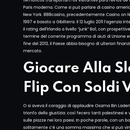
Paris moderna. Come si può parlare di casino americ
New York. 888casino, precedentemente Casino on Ne
1997 e basato a Gibilterra. Il 12 luglio 2011 l’agenzia i
il rating dell’Irlanda a livello “junk” Ba1, con prospett
termine del corrente programma di aiuti di Unione 
fine del 2013, il Paese abbia bisogno di ulteriori fina
mercato.
Giocare Alla S
Flip Con Soldi 
O si aveva il coraggio di applaudire Osama Bin Laden
trionfo della giustizia: così fecero tanti palestinesi e
sulle piazze nei loro paesi. In poche parole, con un
solitamente c’è una somma massima che si può vince