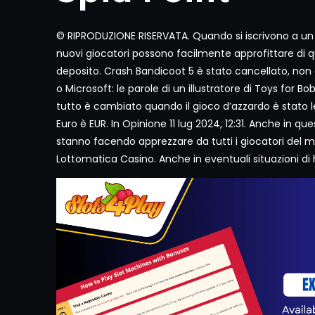
© RIPRODUZIONE RISERVATA. Quando si iscrivono a un ca
nuovi giocatori possono facilmente approfittare di qu
deposito. Crash Bandicoot 5 è stato cancellato, non è
o Microsoft: le parole di un illustratore di Toys for B
tutto è cambiato quando il gioco d’azzardo è stato le
Euro è EUR. In Opinione 11 lug 2024, 12:31. Anche in qu
stanno facendo apprezzare da tutti i giocatori del 
Lottomatica Casino. Anche in eventuali situazioni di