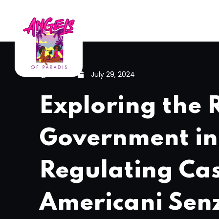
News
July 29, 2024
Exploring the R
Government in
Regulating Ca
Americani Sen