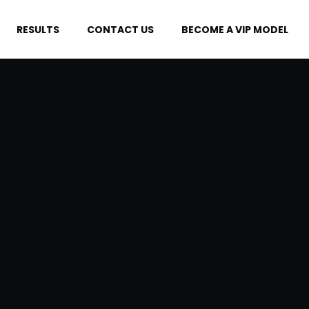
RESULTS
CONTACT US
BECOME A VIP MODEL