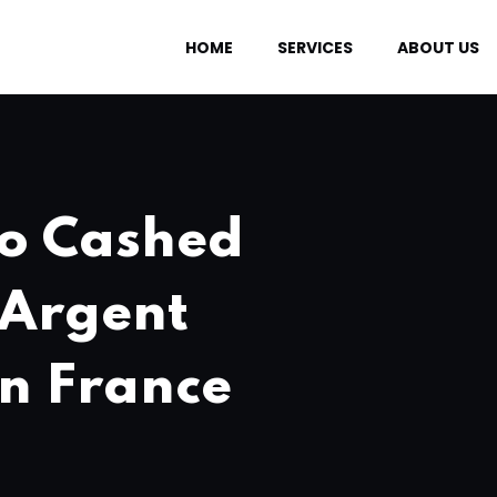
HOME
SERVICES
ABOUT US
no Cashed
’Argent
en France