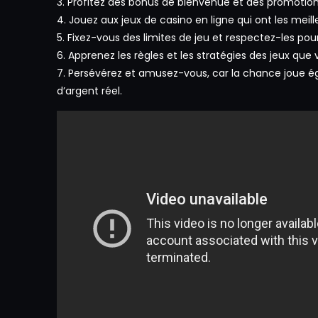
3. Profitez des bonus de bienvenue et des promotio
4. Jouez aux jeux de casino en ligne qui ont les meill
5. Fixez-vous des limites de jeu et respectez-les pour
6. Apprenez les règles et les stratégies des jeux que 
7. Persévérez et amusez-vous, car la chance joue é
d’argent réel.