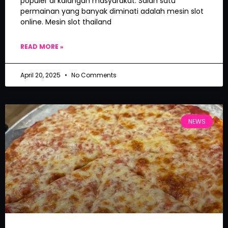
populer di kalangan masyarakat. Salah satu
permainan yang banyak diminati adalah mesin slot
online. Mesin slot thailand
READ MORE »
April 20, 2025
No Comments
NEWS