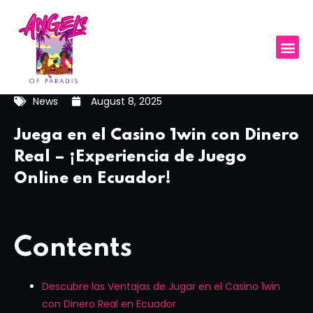
News
August 8, 2025
Juega en el Casino 1win con Dinero
Real – ¡Experiencia de Juego
Online en Ecuador!
Contents
Descubre las Ventajas de Jugar en el Casino 1win
con Dinero Real en Ecuador