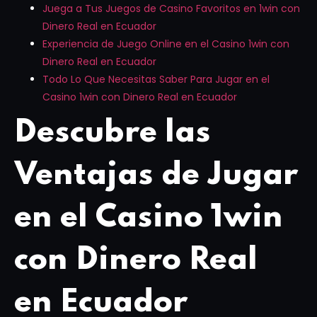
Juega a Tus Juegos de Casino Favoritos en 1win con
Dinero Real en Ecuador
Experiencia de Juego Online en el Casino 1win con
Dinero Real en Ecuador
Todo Lo Que Necesitas Saber Para Jugar en el
Casino 1win con Dinero Real en Ecuador
Descubre las
Ventajas de Jugar
en el Casino 1win
con Dinero Real
en Ecuador