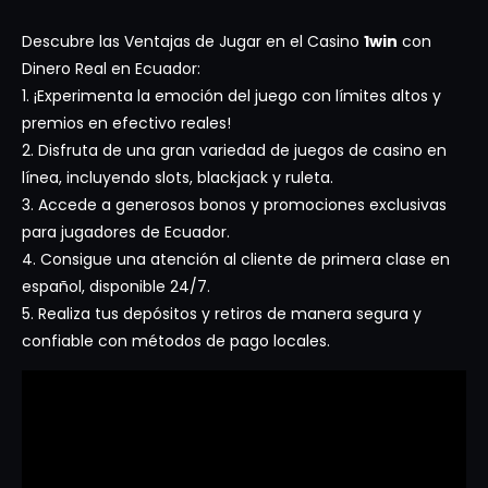
Descubre las Ventajas de Jugar en el Casino
1win
con
Dinero Real en Ecuador:
1. ¡Experimenta la emoción del juego con límites altos y
premios en efectivo reales!
2. Disfruta de una gran variedad de juegos de casino en
línea, incluyendo slots, blackjack y ruleta.
3. Accede a generosos bonos y promociones exclusivas
para jugadores de Ecuador.
4. Consigue una atención al cliente de primera clase en
español, disponible 24/7.
5. Realiza tus depósitos y retiros de manera segura y
confiable con métodos de pago locales.