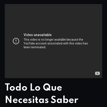
Todo Lo Que
Necesitas Saber