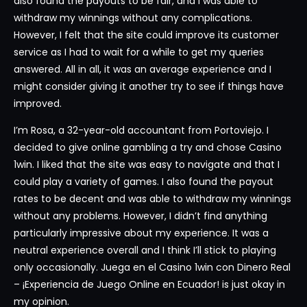
also found the payouts to be fair, and I was able to
withdraw my winnings without any complications.
However, I felt that the site could improve its customer
service as I had to wait for a while to get my queries
answered. All in all, it was an average experience and I
might consider giving it another try to see if things have
improved.
I’m Rosa, a 32-year-old accountant from Portoviejo. I
decided to give online gambling a try and chose Casino
1win. I liked that the site was easy to navigate and that I
could play a variety of games. I also found the payout
rates to be decent and was able to withdraw my winnings
without any problems. However, I didn’t find anything
particularly impressive about my experience. It was a
neutral experience overall and I think I’ll stick to playing
only occasionally. Juega en el Casino 1win con Dinero Real
– ¡Experiencia de Juego Online en Ecuador! is just okay in
my opinion.