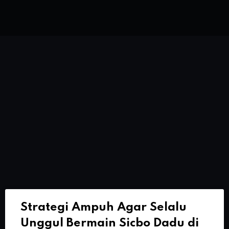
Strategi Ampuh Agar Selalu
Unggul Bermain Sicbo Dadu di