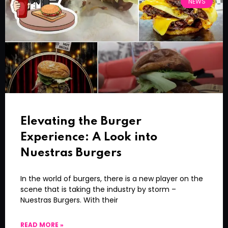
NEWS
Elevating the Burger
Experience: A Look into
Nuestras Burgers
In the world of burgers, there is a new player on the
scene that is taking the industry by storm –
Nuestras Burgers. With their
READ MORE »