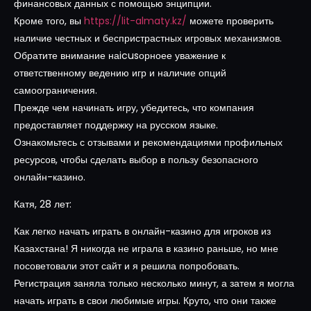
финансовых данных с помощью энципции.
Кроме того, вы
https://lit-almaty.kz/
можете проверить
наличие честных и беспристрастных игровых механизмов.
Обратите внимание наicusорноее уважение к
ответственному ведению игр и наличие опций
самоограничения.
Прежде чем начинать игру, убедитесь, что компания
предоставляет поддержку на русском языке.
Ознакомьтесь с отзывами и рекомендациями профильных
ресурсов, чтобы сделать выбор в пользу безопасного
онлайн-казино.
Катя, 28 лет:
Как легко начать играть в онлайн-казино для игроков из
Казахстана! Я никогда не играла в казино раньше, но мне
посоветовали этот сайт и я решила попробовать.
Регистрация заняла только несколько минут, а затем я могла
начать играть в свои любимые игры. Круто, что они также