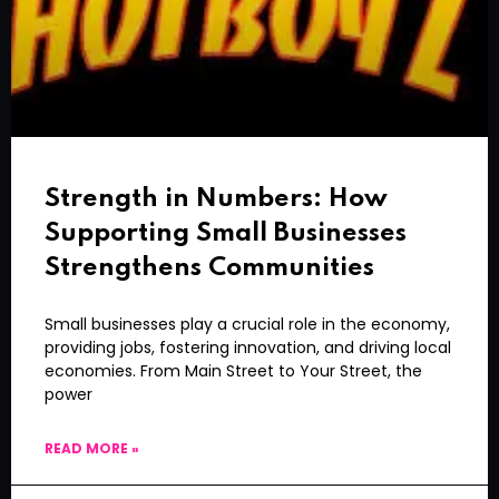
Strength in Numbers: How
Supporting Small Businesses
Strengthens Communities
Small businesses play a crucial role in the economy,
providing jobs, fostering innovation, and driving local
economies. From Main Street to Your Street, the
power
READ MORE »