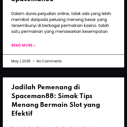
Dalam dunia perjudian online, tidak ada yang lebih
memikat daripada peluang menang besar yang
tersembunyi di berbagai permainan kasino. Salah
satu permainan yang menawarkan kesempatan
READ MORE »
May 1, 2025
No Comments
Jadilah Pemenang di
Spaceman88: Simak Tips
Menang Bermain Slot yang
Efektif