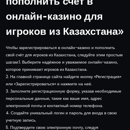
пополнить счёт в
онлайн-казино для
игроков из Казахстана»
Чтобы зарегистрироваться в онлайн-казино и пополнить
свой счёт для игроков из Казахстана, следуйте этим простым
шагам:1. Выберите надёжное и уважаемое онлайн-казино,
которое принимает игроков из Казахстана.
2. На главной странице сайта найдите кнопку «Регистрация»
или «Зарегистрироваться» и нажмите на неё.
3. Заполните регистрационную форму, указав необходимые
персональные данные, такие как ваше имя, адрес
электронной почты и контактный номер телефона.
4. Создайте уникальный логин и пароль для входа в свою
учетную запись.
5. Подтвердите свою электронную почту, следуя