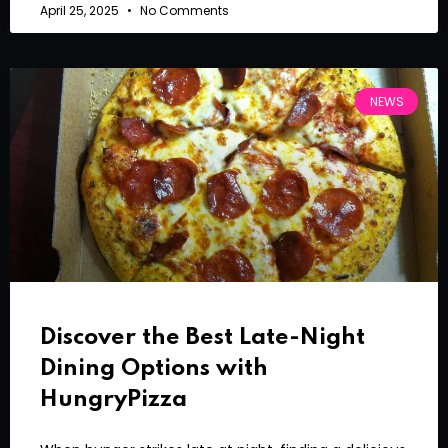
April 25, 2025
No Comments
NEWS
Discover the Best Late-Night
Dining Options with
HungryPizza