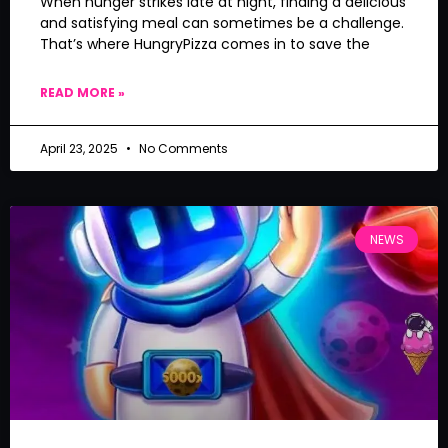
When hunger strikes late at night, finding a delicious
and satisfying meal can sometimes be a challenge.
That’s where HungryPizza comes in to save the
READ MORE »
April 23, 2025
No Comments
NEWS