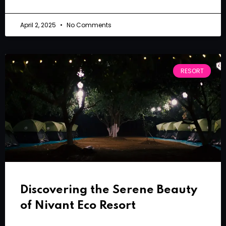
April 2, 2025
No Comments
RESORT
Discovering the Serene Beauty
of Nivant Eco Resort