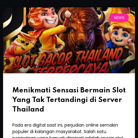
NEWS
Menikmati Sensasi Bermain Slot
Yang Tak Tertandingi di Server
Thailand
Pada era digital saat ini, perjudian online semakin
populer di kalangan masyarakat. Salah satu