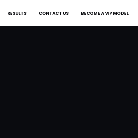
RESULTS
CONTACT US
BECOME A VIP MODEL