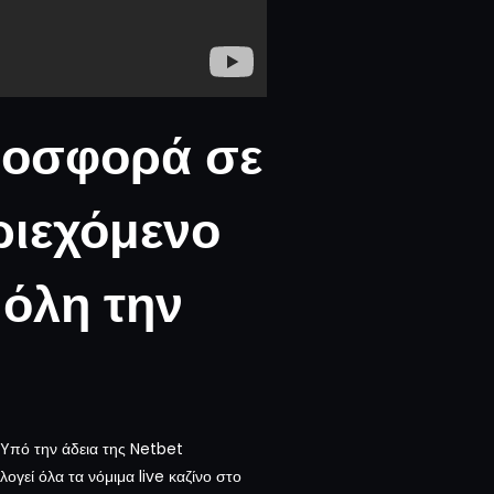
ροσφορά σε
ριεχόμενο
 όλη την
Yπό την άδεια της Netbet
λογεί όλα τα νόμιμα live καζίνο στο