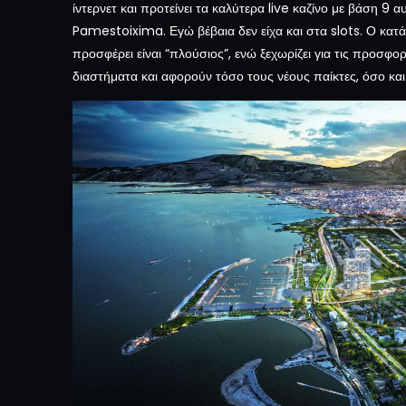
ίντερνετ και προτείνει τα καλύτερα live καζίνο με βάση 9 α
Pamestoixima. Εγώ βέβαια δεν είχα και στα slots. Ο κατά
προσφέρει είναι “πλούσιος”, ενώ ξεχωρίζει για τις προσφο
διαστήματα και αφορούν τόσο τους νέους παίκτες, όσο και