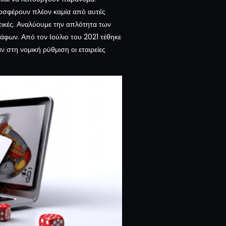
ροσφέρουν πλέον καμία από αυτές
τικές. Αναλύουμε την απλότητα των
άφων. Από τον Ιούλιο του 2021 τέθηκε
ν στη νομική ρύθμιση οι εταιρείες