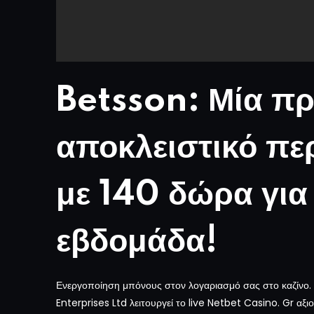
Betsson: Μία π
αποκλειστικό πε
με 140 δώρα για
εβδομάδα!
Ενεργοποίηση μπόνους στον λογαριασμό σας στο καζίνο. 
Enterprises Ltd λειτουργεί το live Netbet Casino. Gr αξιο