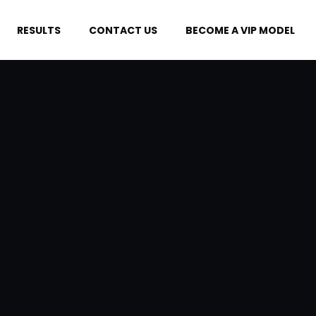
RESULTS
CONTACT US
BECOME A VIP MODEL