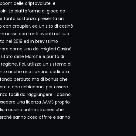
e boom delle criptovalute, è
tcoin. La piattaforma di gioco da
he tanta sostanza: presenta un
 con croupier, ed un sito di casinò
mmesse con tanti eventi nel suo
dato nel 2019 ed in brevissimo
onare come uno dei migliori Casinò
 visitato delle Marche e punto di
 regione. Poi, utilizza un sistema di
esente anche una sezione dedicata
i a fondo perduto ma di bonus che
atore e che richiedono, per essere
anza facili da raggiungere. I casinò
possedere una licenza AAMS proprio
liori casino online stranieri che
 perché sanno cosa offrire e sanno