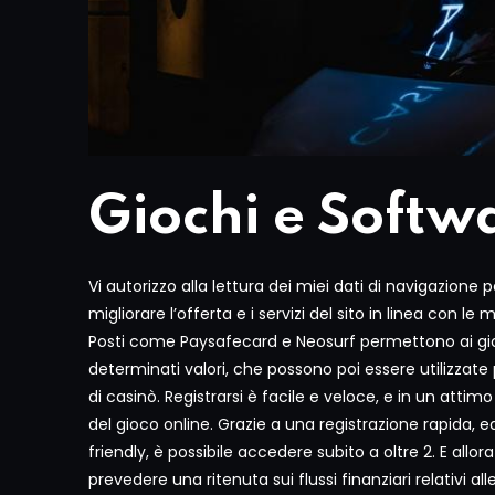
Giochi e Softw
Vi autorizzo alla lettura dei miei dati di navigazione p
migliorare l’offerta e i servizi del sito in linea con le 
Posti come Paysafecard e Neosurf permettono ai gio
determinati valori, che possono poi essere utilizzate
di casinò. Registrarsi è facile e veloce, e in un att
del gioco online. Grazie a una registrazione rapida, 
friendly, è possibile accedere subito a oltre 2. E all
prevedere una ritenuta sui flussi finanziari relativi al