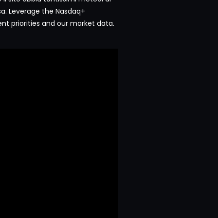
ssa. Leverage the Nasdaq+
t priorities and our market data.