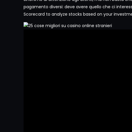
pagamento diversi: deve avere quello che ci intere
Scorecard to analyze stocks based on your investmen