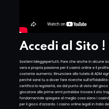
Accedi al Sito !
Sostieni laleggepertutti. Pare che anche in alcune iso
vera e propria passione per il casinò online e il prolif
costante aumento. Rinunciare alla tutela di ADM signi
perché sarai tu a dover fare ricerche sull’affidabilità
certifica la regolarità, sia dal punto di vista del gioc
giocatore alle prime armi potrebbe trovare il sito tr
fondamentale spiegare al meglio cosa siano i casinò o
per il gioco d’azzardo. I casino online legali in Ita