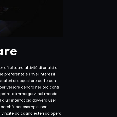
are
er effettuare attività di analisi e
mie preferenze e i miei interessi.
catori di acquistare carte con
 per versare denaro nei loro conti
imo potrete immergervi nel mondo
ed a un interfaccia davvero user
ora perché, per esempio, non
le vincite da casinò esteri ad opera