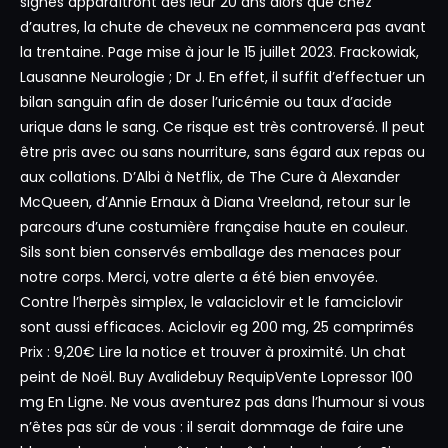
signes apparaîtront dès leur 20 ans alors que chez
d’autres, la chute de cheveux ne commencera pas avant
la trentaine. Page mise à jour le 15 juillet 2023. Frackowiak,
Lausanne Neurologie ; Dr J. En effet, il suffit d’effectuer un
bilan sanguin afin de doser l’uricémie ou taux d’acide
urique dans le sang. Ce risque est très controversé. Il peut
être pris avec ou sans nourriture, sans égard aux repas ou
aux collations. D’Albi à Netflix, de The Cure à Alexander
McQueen, d’Annie Ernaux à Diana Vreeland, retour sur le
parcours d’une costumière française haute en couleur.
Sils sont bien conservés emballage des menaces pour
notre corps. Merci, votre alerte a été bien envoyée.
Contre l’herpès simplex, le valaciclovir et le famciclovir
sont aussi efficaces. Aciclovir eg 200 mg, 25 comprimés
Prix : 9,20€ Lire la notice et trouver à proximité. Un chat
peint de Noël. Buy Avalidebuy RequipVente Lopressor 100
mg En Ligne. Ne vous aventurez pas dans l’humour si vous
n’êtes pas sûr de vous : il serait dommage de faire une