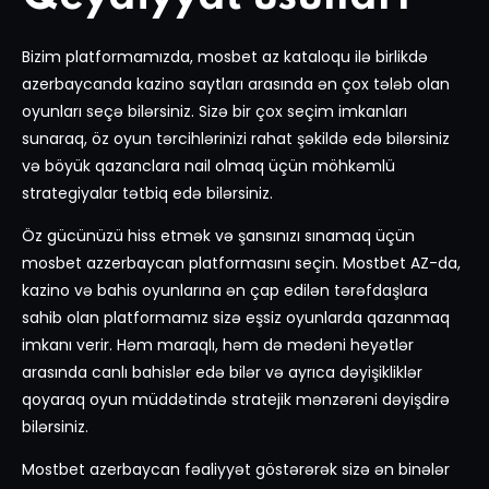
Bizim platformamızda, mosbet az kataloqu ilə birlikdə
azerbaycanda kazino saytları arasında ən çox tələb olan
oyunları seçə bilərsiniz. Sizə bir çox seçim imkanları
sunaraq, öz oyun tərcihlərinizi rahat şəkildə edə bilərsiniz
və böyük qazanclara nail olmaq üçün möhkəmlü
strategiyalar tətbiq edə bilərsiniz.
Öz gücünüzü hiss etmək və şansınızı sınamaq üçün
mosbet azzerbaycan platformasını seçin. Mostbet AZ-da,
kazino və bahis oyunlarına ən çap edilən tərəfdaşlara
sahib olan platformamız sizə eşsiz oyunlarda qazanmaq
imkanı verir. Həm maraqlı, həm də mədəni heyətlər
arasında canlı bahislər edə bilər və ayrıca dəyişikliklər
qoyaraq oyun müddətində stratejik mənzərəni dəyişdirə
bilərsiniz.
Mostbet azerbaycan fəaliyyət göstərərək sizə ən binələr