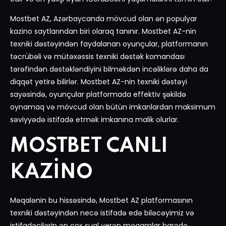
Mostbet AZ, Azərbaycanda mövcud olan ən populyar
kazino saytlarından biri olaraq tanınır. Mostbet AZ-nin
texniki dəstəyindən faydalanan oyunçular, platformanın
təcrübəli və mütəxəssis texniki dəstək komandası
tərəfindən dəstəkləndiyini bilməkdən incəliklərə daha da
diqqət yetirə bilirlər. Mostbet AZ-nin texniki dəstəyi
sayəsində, oyunçular platformada effektiv şəkildə
oynamaq və mövcud olan bütün imkanlardan maksimum
səviyyədə istifadə etmək imkanına malik olurlar.
MOSTBET CANLI
KAZİNO
Məqalənin bu hissəsində, Mostbet AZ platformasının
texniki dəstəyindən necə istifadə edə biləcəyimiz və
istifadəçilərin ən çox sual verən məqamlar barədə