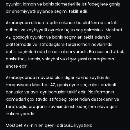
oyunlar, idman və bahis xidmətləri ilə istifadəçilərə geniş
bir əhəmiyyətli əyləncə seçimi təklif edir.
Azərbaycan dilində təqdim olunan bu platforma sərfəli,
etibarlı və keyfiyyətli oyunlar üçün xoş gəlmisiniz. Mostbet
AZ, çoxsaylı oyunlar və bahis seçimləri təklif edən bir
platformadır və istifadəçilərə fərqli idman növlərində
bahis seçimləri edə bilmə imkanı yaradır. Bu əsasən futbol,
basketbol, tennis, voleybol və digər şəxsi maraqlarınızı
əhatə edir.
Azərbaycanda mövcud olan digər kazino saytları ilə
müqayisədə Mostbet AZ, geniş oyun seçimləri, cazibəli
bonuslar və ayrı-ayrı bonuslar təklif edir. Platformanın
xidmətləri çox sayda istifadəçi tərəfindən dəstəklənir və
tərəfdaşlıq proqramı sayəsində istifadəçilərə əlavə gəlir
imkanı yaradır.
Mostbet AZ-nin ən qeyri-adi xüsusiyyətləri: