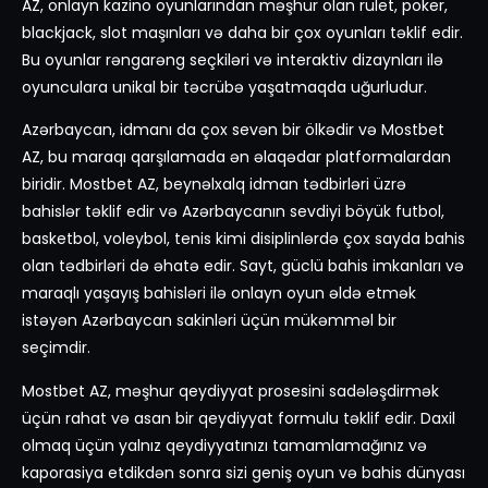
AZ, onlayn kazino oyunlarından məşhur olan rulet, poker,
blackjack, slot maşınları və daha bir çox oyunları təklif edir.
Bu oyunlar rəngarəng seçkiləri və interaktiv dizaynları ilə
oyunculara unikal bir təcrübə yaşatmaqda uğurludur.
Azərbaycan, idmanı da çox sevən bir ölkədir və Mostbet
AZ, bu maraqı qarşılamada ən əlaqədar platformalardan
biridir. Mostbet AZ, beynəlxalq idman tədbirləri üzrə
bahislər təklif edir və Azərbaycanın sevdiyi böyük futbol,
basketbol, voleybol, tenis kimi disiplinlərdə çox sayda bahis
olan tədbirləri də əhatə edir. Sayt, güclü bahis imkanları və
maraqlı yaşayış bahisləri ilə onlayn oyun əldə etmək
istəyən Azərbaycan sakinləri üçün mükəmməl bir
seçimdir.
Mostbet AZ, məşhur qeydiyyat prosesini sadələşdirmək
üçün rahat və asan bir qeydiyyat formulu təklif edir. Daxil
olmaq üçün yalnız qeydiyyatınızı tamamlamağınız və
kaporasiya etdikdən sonra sizi geniş oyun və bahis dünyası