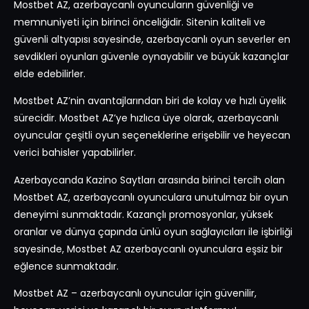
Mostbet AZ, azerbaycanlı oyuncuların güvenliği ve
memnuniyeti için birinci önceliğidir. Sitenin kaliteli ve
güvenli altyapısı sayesinde, azerbaycanlı oyun severler en
sevdikleri oyunları güvenle oynayabilir ve büyük kazançlar
elde edebilirler.
Mostbet AZ’nin avantajlarından biri de kolay ve hızlı üyelik
sürecidir. Mostbet AZ’ye hızlıca üye olarak, azerbaycanlı
oyuncular çeşitli oyun seçeneklerine erişebilir ve heyecan
verici bahisler yapabilirler.
Azerbaycanda Kazino Saytları arasında birinci tercih olan
Mostbet AZ, azerbaycanlı oyunculara unutulmaz bir oyun
deneyimi sunmaktadır. Kazançlı promosyonlar, yüksek
oranlar ve dünya çapında ünlü oyun sağlayıcıları ile işbirliği
sayesinde, Mostbet AZ azerbaycanlı oyunculara eşsiz bir
eğlence sunmaktadır.
Mostbet AZ – azerbaycanlı oyuncular için güvenilir,