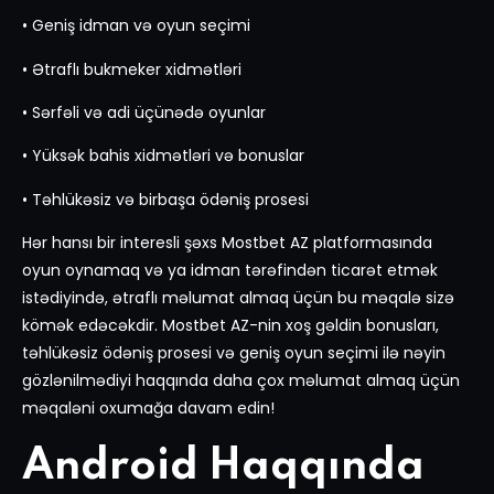
• Geniş idman və oyun seçimi
• Ətraflı bukmeker xidmətləri
• Sərfəli və adi üçünədə oyunlar
• Yüksək bahis xidmətləri və bonuslar
• Təhlükəsiz və birbaşa ödəniş prosesi
Hər hansı bir interesli şəxs Mostbet AZ platformasında
oyun oynamaq və ya idman tərəfindən ticarət etmək
istədiyində, ətraflı məlumat almaq üçün bu məqalə sizə
kömək edəcəkdir. Mostbet AZ-nin xoş gəldin bonusları,
təhlükəsiz ödəniş prosesi və geniş oyun seçimi ilə nəyin
gözlənilmədiyi haqqında daha çox məlumat almaq üçün
məqaləni oxumağa davam edin!
Android Haqqında