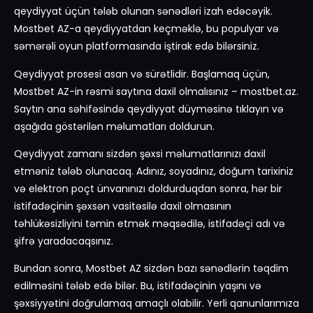
qeydiyyat üçün tələb olunan sənədləri izah edəcəyik.
Mostbet AZ-a qeydiyyatdan keçməklə, bu populyar və
səmərəli oyun platformasında iştirak edə bilərsiniz.
Qeydiyyat prosesi asan və sürətlidir. Başlamaq üçün,
Mostbet AZ-in rəsmi saytına daxil olmalısınız – mostbet.az.
Saytın ana səhifəsində qeydiyyat düyməsinə tıklayın və
aşağıda göstərilən məlumatları doldurun.
Qeydiyyat zamanı sizdən şəxsi məlumatlarınızı daxil
etməniz tələb olunacaq. Adınız, soyadınız, doğum tarixiniz
və elektron poçt ünvanınızı doldurduqdan sonra, hər bir
istifadəçinin şəxsən vasitəsilə daxil olmasının
təhlükəsizliyini təmin etmək məqsədilə, istifadəçi adı və
şifrə yaradacaqsınız.
Bundan sonra, Mostbet AZ sizdən bazı sənədlərin təqdim
edilməsini tələb edə bilər. Bu, istifadəçinin yaşını və
şəxsiyyətini doğrulamaq amaçlı olabilir. Yerli qanunlarımıza