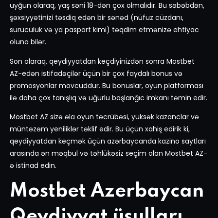
uyğun olaraq, yaş səni 18-dən çox olmalıdır. Bu səbəbdən,
şəxsiyyətinizi təsdiq edən bir sənəd (nüfuz cüzdanı,
sürücülük və ya pasport kimi) təqdim etmənizə ehtiyac
oluna bilər.
Son olaraq, qeydiyyatdan keçdiyinizdən sonra Mostbet
AZ-edən istifadəçilər üçün bir çox faydalı bonus və
promosyonlar mövcuddur. Bu bonuslar, oyun platforması
ilə daha çox tanışlıq və uğurlu başlanğıc imkanı təmin edir.
Mostbet AZ sizə əla oyun təcrübəsi, yüksək kazanclar və
müntəzəm yeniliklər təklif edir. Bu üçün xahiş edirik ki,
qeydiyyatdan keçmək üçün azərbaycanda kazino saytları
arasında ən məqbul və təhlükəsiz seçim olan Mostbet AZ-
ə istinad edin.
Mostbet Azerbaycan
Qeydiyyat üsulları