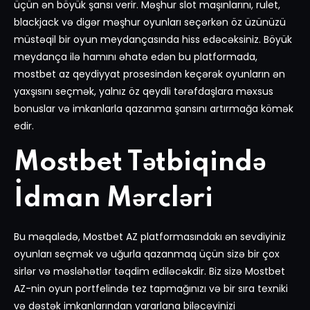
üçün ən böyük şansı verir. Məşhur slot maşınlarını, rulet,
blackjack və digər məşhur oyunları seçərkən öz üzünüzü
müstəqil bir oyun meydançasında hiss edəcəksiniz. Böyük
meydança ilə hamını əhatə edən bu platformada,
mostbet az qeydiyyat prosesindən keçərək oyunların ən
yaxşısını seçmək, yalnız öz qeydli tərəfdaşlara məxsus
bonuslar və imkanlarla qazanma şansını artırmağa kömək
edir.
Mostbet Tətbiqində
İdman Mərcləri
Bu məqalədə, Mostbet AZ platformasındakı ən sevdiyiniz
oyunları seçmək və uğurla qazanmaq üçün sizə bir çox
sirlər və məsləhətlər təqdim ediləcəkdir. Biz sizə Mostbet
AZ-nin oyun portfelində tez tapmağınızı və bir sıra texniki
və dəstək imkanlarından yararlana biləcəyinizi