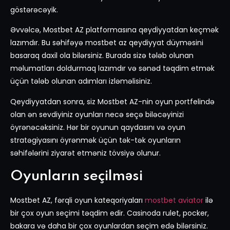
göstərəcəyik.
Əvvəlcə, Mostbet AZ platformasına qeydiyyatdan keçmək
lazımdır. Bu səhifəyə mostbet az qeydiyyat düyməsini
basaraq daxil ola bilərsiniz. Burada sizə tələb olunan
məlumatları doldurmaq lazımdır və sənəd təqdim etmək
üçün tələb olunan adımları izləməlisiniz.
Qeydiyyatdan sonra, siz Mostbet AZ-nin oyun portfelində
olan ən sevdiyiniz oyunları necə seçə biləcəyinizi
öyrənəcəksiniz. Hər bir oyunun qaydasını və oyun
stratəgiyasını öyrənmək üçün tək-tək oyunların
səhifələrini ziyarət etməniz tövsiyə olunur.
Oyunların seçilməsi
Mostbet AZ, fərqli oyun kateqoriyaları
mostbet aviator
ilə
bir çox oyun seçimi təqdim edir. Casinoda rulet, pocker,
bakara və daha bir çox oyunlardan seçim edə bilərsiniz.