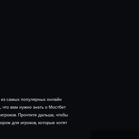
о из самых популярных онлайн
, что вам нужно знать о Мостбет
 игроков. Прочтите дальше, чтобы
ором для игроков, которые хотят