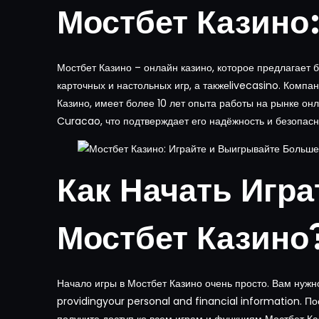
Мостбет Казино:
Мостбет Казино – онлайн казино, которое предлагает 
карточных и настольных игр, а такжеlivecasino. Компан
Казино, имеет более 10 лет опыта работы на рынке он
Curacao, что подтверждает его надёжность и безопасн
Как Начать Игра
Мостбет Казино
Начало игры в Мостбет Казино очень просто. Вам нужно
providingyour personal and financial information. П