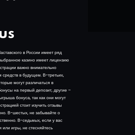
us
аставского в России имеет ряд
 выбранное казино имеет лицензию
истрации важно внимательно
 средств в будущем. В-третьих,
торые могут различаться в
бонусы на первый депозит, другие –
грыша бонуса, так как они могут
страцией стоит изучить отзывы
ино. В-шестых, не забывайте о
ственно. В-седьмых, если у вас
 или игры, не стесняйтесь