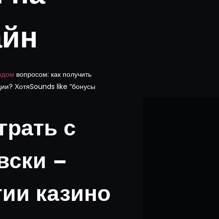
айн
рдом
вопросом: как получить
ии? ХотяSounds like “бонусы
грать с
вски –
гии казино