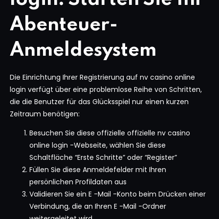
Abenteuer-
Anmeldesystem
Die Einrichtung Ihrer Registrierung auf nv casino online
login verfügt über eine problemlose Reihe von Schritten,
die die Benutzer für das Glücksspiel nur einen kurzen
Zeitraum benötigen:
Besuchen Sie diese offizielle offizielle nv casino
online login -Webseite, wählen Sie diese
Schaltfläche “Erste Schritte” oder “Register”
Füllen Sie diese Anmeldefelder mit Ihren
persönlichen Profildaten aus
Validieren Sie ein E -Mail -Konto beim Drücken einer
Verbindung, die an Ihren E -Mail -Ordner
weitergeleitet wird.