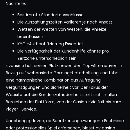
Nachteile:
Bestimmte Standortausschlüsse
Die Auszahlungszeiten variieren je nach Ansatz
Wetten der Wetten von Wetten, die Anreize
beeinflussen
KYC -Authentifizierung Essentiell
Die Verfügbarkeit der Kundenhilfe könnte pro
Zeitzone unterschiedlich sein
nvcasino hält seinen Platz neben den Top-Alternativen in
Bezug auf webbasierte Gaming-Unterhaltung und führt
eine harmonische Kombination aus Aufregung,
Vergünstigungen und Sicherheit vor. Der Fokus der
Website auf die Kundenzufriedenheit stellt sich in allen
Bereichen der Plattform, von der Casino -Vielfalt bis zum
Player -Service.
Unabhängig davon, ob Benutzer ungezwungene Erlebnisse
oder professionelles Spiel erforschen, bietet nv casino