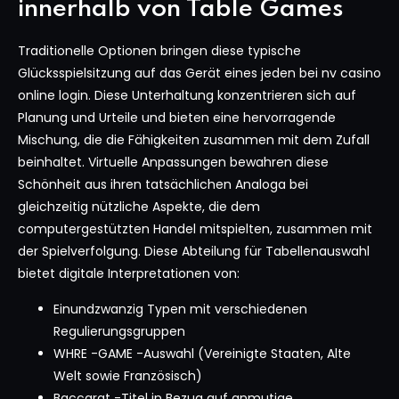
innerhalb von Table Games
Traditionelle Optionen bringen diese typische
Glücksspielsitzung auf das Gerät eines jeden bei nv casino
online login. Diese Unterhaltung konzentrieren sich auf
Planung und Urteile und bieten eine hervorragende
Mischung, die die Fähigkeiten zusammen mit dem Zufall
beinhaltet. Virtuelle Anpassungen bewahren diese
Schönheit aus ihren tatsächlichen Analoga bei
gleichzeitig nützliche Aspekte, die dem
computergestützten Handel mitspielten, zusammen mit
der Spielverfolgung. Diese Abteilung für Tabellenauswahl
bietet digitale Interpretationen von:
Einundzwanzig Typen mit verschiedenen
Regulierungsgruppen
WHRE -GAME -Auswahl (Vereinigte Staaten, Alte
Welt sowie Französisch)
Baccarat -Titel in Bezug auf anmutige