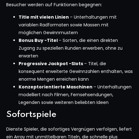
Besucher werden auf Funktionen begegnen:
Title mit vielen Linien
– Unterhaltungen mit
variablen Radformaten sowie Massen mit
möglichen Gewinnmustern
Bonus Buy -Titel
– Sorten, die einen direkten
Zugang zu speziellen Runden erwerben, ohne zu
erwarten
Progressive Jackpot -Slots
– Titel, die
konsequent erweiterte Gewinnzahlen enthalten, was
enorme Mengen erreichen kann
Konzeptorientierte Maschinen
– Unterhaltungen
modelliert nach Filmen, Fernsehsendungen,
Legenden sowie weiteren beliebten Ideen
Sofortspiele
Dienste Spieler, die sofortiges Vergnügen verfolgen, liefert
ein Array mit unmittelbaren Titeln, die schnelle plus