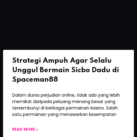
Strategi Ampuh Agar Selalu
Unggul Bermain Sicbo Dadu di
Spaceman88
Dalam dunia perjudian online, tidak ada yang lebih
memikat daripada peluang menang besar yang
tersembunyi di berbagai permainan kasino. Salah
satu permainan yang menawarkan kesempatan
READ MORE »