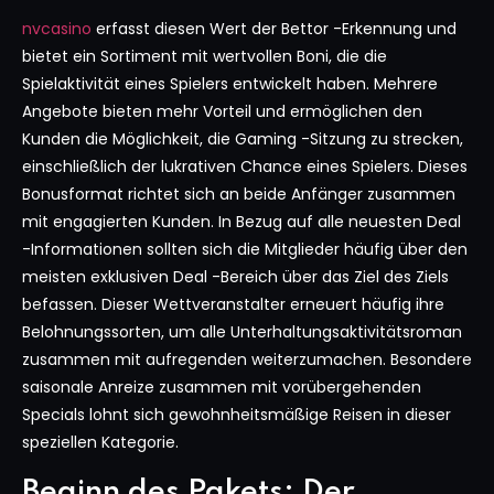
nvcasino
erfasst diesen Wert der Bettor -Erkennung und
bietet ein Sortiment mit wertvollen Boni, die die
Spielaktivität eines Spielers entwickelt haben. Mehrere
Angebote bieten mehr Vorteil und ermöglichen den
Kunden die Möglichkeit, die Gaming -Sitzung zu strecken,
einschließlich der lukrativen Chance eines Spielers. Dieses
Bonusformat richtet sich an beide Anfänger zusammen
mit engagierten Kunden. In Bezug auf alle neuesten Deal
-Informationen sollten sich die Mitglieder häufig über den
meisten exklusiven Deal -Bereich über das Ziel des Ziels
befassen. Dieser Wettveranstalter erneuert häufig ihre
Belohnungssorten, um alle Unterhaltungsaktivitätsroman
zusammen mit aufregenden weiterzumachen. Besondere
saisonale Anreize zusammen mit vorübergehenden
Specials lohnt sich gewohnheitsmäßige Reisen in dieser
speziellen Kategorie.
Beginn des Pakets: Der