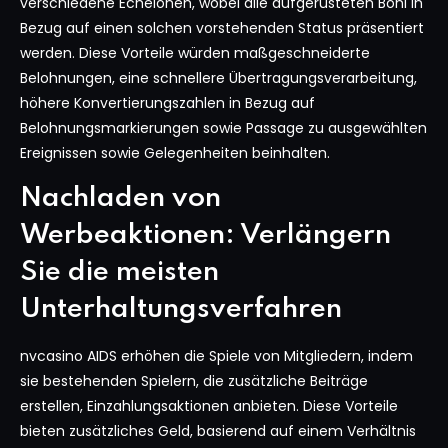
verschiedene Echelonen, wobei alle aufgerüsteten Boni in
Bezug auf einen solchen vorstehenden Status präsentiert
werden. Diese Vorteile würden maßgeschneiderte
Belohnungen, eine schnellere Übertragungsverarbeitung,
höhere Konvertierungszahlen in Bezug auf
Belohnungsmarkierungen sowie Passage zu ausgewählten
Ereignissen sowie Gelegenheiten beinhalten.
Nachladen von
Werbeaktionen: Verlängern
Sie die meisten
Unterhaltungsverfahren
nvcasino AIDS erhöhen die Spiele von Mitgliedern, indem
sie bestehenden Spielern, die zusätzliche Beiträge
erstellen, Einzahlungsaktionen anbieten. Diese Vorteile
bieten zusätzliches Geld, basierend auf einem Verhältnis