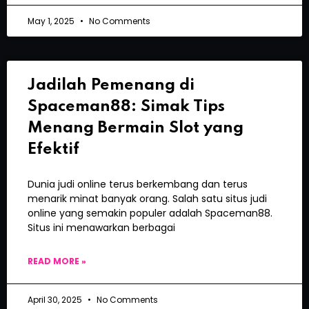
May 1, 2025
No Comments
Jadilah Pemenang di
Spaceman88: Simak Tips
Menang Bermain Slot yang
Efektif
Dunia judi online terus berkembang dan terus
menarik minat banyak orang. Salah satu situs judi
online yang semakin populer adalah Spaceman88.
Situs ini menawarkan berbagai
READ MORE »
April 30, 2025
No Comments