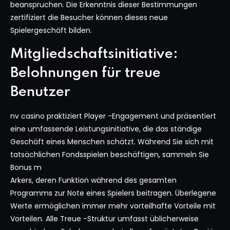
beanspruchen. Die Erkenntnis dieser Bestimmungen
zertifiziert die Besucher können dieses neue
Spielergeschäft bilden.
Mitgliedschaftsinitiative:
Belohnungen für treue
Benutzer
nv casino praktiziert Player -Engagement und präsentiert
eine umfassende Leistungsinitiative, die das ständige
Geschäft eines Menschen schätzt. Während Sie sich mit
tatsächlichen Fondsspielen beschäftigen, sammeln Sie
Bonus m
Arkers, deren Funktion während des gesamten
Programms zur Note eines Spielers beitragen. Überlegene
Werte ermöglichen immer mehr vorteilhafte Vorteile mit
Vorteilen. Alle Treue -Struktur umfasst üblicherweise