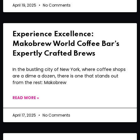
April 19, 2025
No Comments
Experience Excellence:
Makobrew World Coffee Bar’s
Expertly Crafted Brews
In the bustling city of New York, where coffee shops
are a dime a dozen, there is one that stands out
from the rest: Makobrew
READ MORE »
April 17, 2025
No Comments