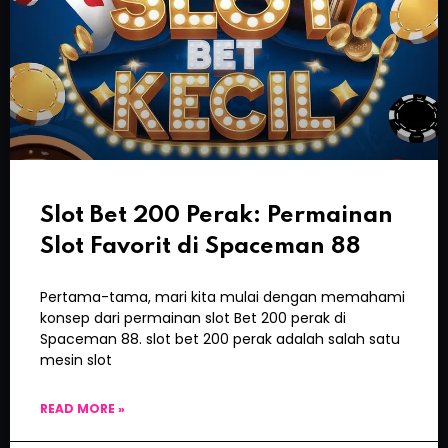
Slot Bet 200 Perak: Permainan
Slot Favorit di Spaceman 88
Pertama-tama, mari kita mulai dengan memahami
konsep dari permainan slot Bet 200 perak di
Spaceman 88. slot bet 200 perak adalah salah satu
mesin slot
READ MORE »