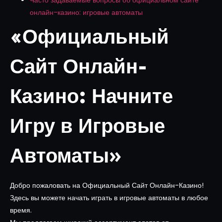
Часто задаваемые вопросы об официальном сайте
онлайн-казино: игровые автоматы
«Официальный
Сайт Онлайн-
Казино: Начните
Игру в Игровые
Автоматы»
Добро пожаловать на Официальный Сайт Онлайн-Казино!
Здесь вы можете начать играть в игровые автоматы в любое
время.