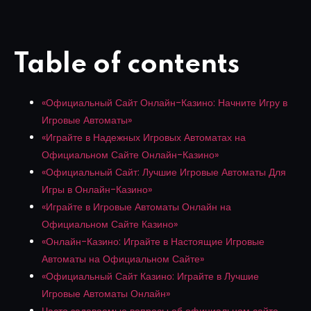
Table of contents
«Официальный Сайт Онлайн-Казино: Начните Игру в
Игровые Автоматы»
«Играйте в Надежных Игровых Автоматах на
Официальном Сайте Онлайн-Казино»
«Официальный Сайт: Лучшие Игровые Автоматы Для
Игры в Онлайн-Казино»
«Играйте в Игровые Автоматы Онлайн на
Официальном Сайте Казино»
«Онлайн-Казино: Играйте в Настоящие Игровые
Автоматы на Официальном Сайте»
«Официальный Сайт Казино: Играйте в Лучшие
Игровые Автоматы Онлайн»