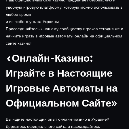
Наш официальный сайт казино предлагает безопасную и
удобную игровую платформу, которую можно использовать в
любое время
и из любого уголка Украины.
Присоединяйтесь к нашему сообществу игроков сегодня же и
начните играть в игровые автоматы онлайн на официальном
сайте казино!
«Онлайн-Казино:
Играйте в Настоящие
Игровые Автоматы на
Официальном Сайте»
Вы ищите настоящий опыт онлайн-казино в Украине?
Держитесь официального сайта и наслаждайтесь