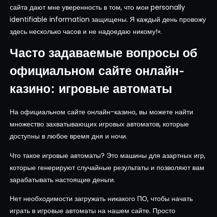
сайта дают мне уверенность в том, что мои personally
identifiable information защищены. Я каждый день провожу
здесь несколько часов и не надоедаю никому!».
Часто задаваемые вопросы об
официальном сайте онлайн-
казино: игровые автоматы
На официальном сайте онлайн-казино, вы можете найти
множество захватывающих игровых автоматов, которые
доступны в любое время дня и ночи.
Что такое игровые автоматы? Это машины для азартных игр,
которые генерируют случайные результаты и позволяют вам
зарабатывать настоящие деньги.
Нет необходимости загружать никакого ПО, чтобы начать
играть в игровые автоматы на нашем сайте. Просто