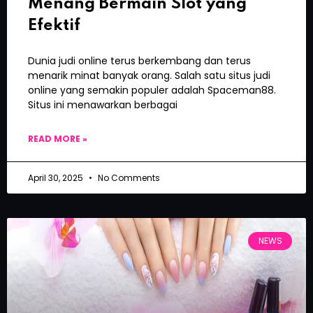
Menang Bermain Slot yang
Efektif
Dunia judi online terus berkembang dan terus
menarik minat banyak orang. Salah satu situs judi
online yang semakin populer adalah Spaceman88.
Situs ini menawarkan berbagai
READ MORE »
April 30, 2025
No Comments
NEWS