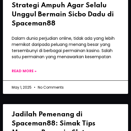
Strategi Ampuh Agar Selalu
Unggul Bermain Sicbo Dadu di
Spaceman88
Dalam dunia perjudian online, tidak ada yang lebih
memikat daripada peluang menang besar yang
tersembunyi di berbagai permainan kasino. Salah
satu permainan yang menawarkan kesempatan
READ MORE »
May 1, 2025
No Comments
Jadilah Pemenang di
Spaceman88: Simak Tips