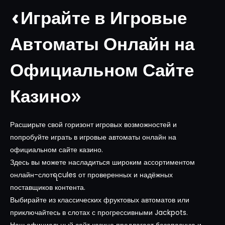
«Играйте в Игровые
Автоматы Онлайн на
Официальном Сайте
Казино»
Расширьте свой горизонт игровых возможностей и
попробуйте играть в игровые автоматы онлайн на
официальном сайте казино.
Здесь вы можете насладиться широким ассортиментом
онлайн-слотရcules от проверенных и надёжных
поставщиков контента.
Выбирайте из классических фруктовых автоматов или
приключайтесь в слотах с прогрессивными Jackpots.