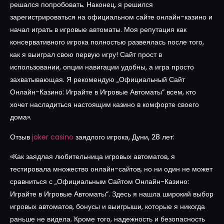
решался попробовать. Наконец, я решился
зарегистрироваться на официальном сайте онлайн-казино и
начал играть в игровые автоматы. Моя репутация как
консервативного игрока полностью развеялась после того,
как я выиграл свою первую игру! Сайт прост в
использовании, опции навигации удобны, а игра просто
захватывающая. Я рекомендую „Официальный Сайт
Онлайн-Казино: Играйте в Игровые Автоматы“ всем, кто
хочет насладиться настоящим казино в комфорте своего
дома».
Отзыв
joker casino
заядлого игрока, Дуни, 28 лет:
«Как заядлая любительница игровых автоматов, я
тестировала множество онлайн-сайтов, но ни один не может
сравниться с „Официальным Сайтом Онлайн-Казино:
Играйте в Игровые Автоматы“. Здесь я нашла широкий выбор
игровых автоматов, бонусы и выигрыши, которые я никогда
раньше не видела. Кроме того, надежность и безопасность