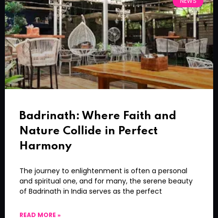
NEWS
Badrinath: Where Faith and
Nature Collide in Perfect
Harmony
The journey to enlightenment is often a personal
and spiritual one, and for many, the serene beauty
of Badrinath in India serves as the perfect
READ MORE »