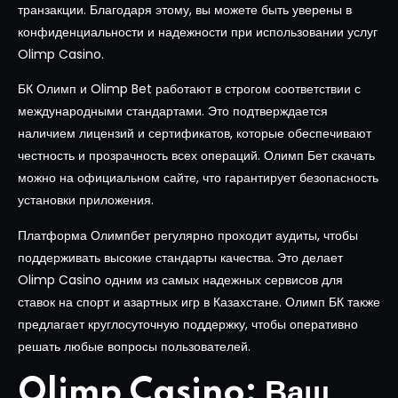
транзакции. Благодаря этому, вы можете быть уверены в
конфиденциальности и надежности при использовании услуг
Olimp Casino.
БК Олимп и Olimp Bet работают в строгом соответствии с
международными стандартами. Это подтверждается
наличием лицензий и сертификатов, которые обеспечивают
честность и прозрачность всех операций. Олимп Бет скачать
можно на официальном сайте, что гарантирует безопасность
установки приложения.
Платформа Олимпбет регулярно проходит аудиты, чтобы
поддерживать высокие стандарты качества. Это делает
Olimp Casino одним из самых надежных сервисов для
ставок на спорт и азартных игр в Казахстане. Олимп БК также
предлагает круглосуточную поддержку, чтобы оперативно
решать любые вопросы пользователей.
Olimp Casino: Ваш