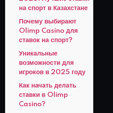
на спорт в Казахстане
Почему выбирают
Olimp Casino для
ставок на спорт?
Уникальные
возможности для
игроков в 2025 году
Как начать делать
ставки в Olimp
Casino?