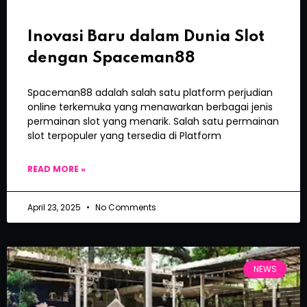
Inovasi Baru dalam Dunia Slot
dengan Spaceman88
Spaceman88 adalah salah satu platform perjudian
online terkemuka yang menawarkan berbagai jenis
permainan slot yang menarik. Salah satu permainan
slot terpopuler yang tersedia di Platform
READ MORE »
April 23, 2025
No Comments
NEWS