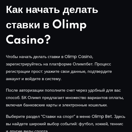
Как начать делать
ставки в Olimp
Casino?
Чтобы начать делать ставки в Olimp Casino,
зарегистрируйтесь на платформе Олимпбет. Процесс
регистрации прост: укажите свои данные, подтвердите
аккаунт и войдите в систему.
После авторизации пополните счет через удобный для вас
способ. БК Олимп предлагает множество вариантов оплаты,
включая банковские карты и электронные кошельки.
Выберите раздел “Ставки на спорт” в меню Olimp Bet. Здесь
вы найдете широкий выбор событий: футбол, хоккей, теннис
и другие виды спорта.