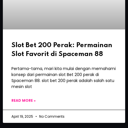
Slot Bet 200 Perak: Permainan
Slot Favorit di Spaceman 88
Pertama-tama, mari kita mulai dengan memahami
konsep dari permainan slot Bet 200 perak di
Spaceman 88. slot bet 200 perak adalah salah satu
mesin slot
READ MORE »
April 19, 2025
No Comments