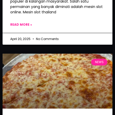
populer di kalangan masyarakat. Salah satu
permainan yang banyak diminati adalah mesin slot
online. Mesin slot thailand
READ MORE »
April 20, 2025
No Comments
NEWS