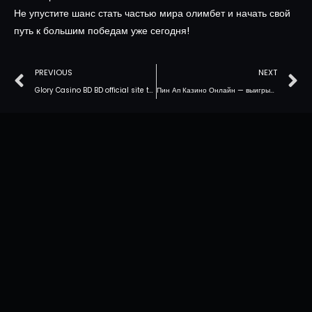
Не упустите шанс стать частью мира олимбет и начать свой
путь к большим победам уже сегодня!
PREVIOUS
NEXT
Glory Casino BD BD official site today
Пин Ап Казино Онлайн — выигрывайте щедрые джекпоты в Pin Up Casino