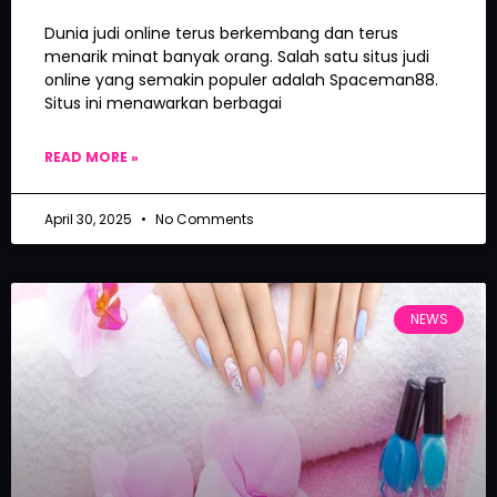
Dunia judi online terus berkembang dan terus
menarik minat banyak orang. Salah satu situs judi
online yang semakin populer adalah Spaceman88.
Situs ini menawarkan berbagai
READ MORE »
April 30, 2025
No Comments
NEWS