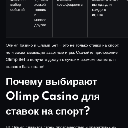
выбор
хоккей,
коэффициенты
выгода для
событий
теннис
каждого
и
игрока.
многое
другое.
Олимп Казино и Олимп Бет – это не только ставки на спорт,
но и захватывающие азартные игры. Скачайте приложение
Olimp Bet и получите доступ к лучшим возможностям для
ставок в Казахстане!
Почему выбирают
Olimp Casino для
ставок на спорт?
БК Олимп славится своей прозрачностью и оперативными