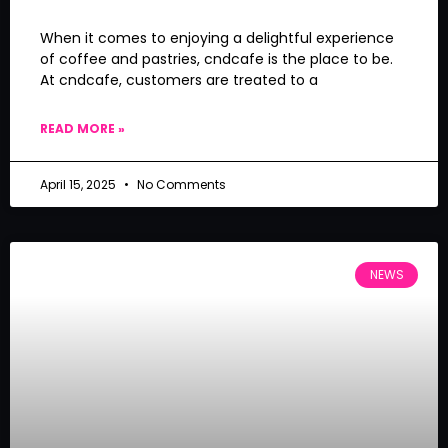
When it comes to enjoying a delightful experience
of coffee and pastries, cndcafe is the place to be.
At cndcafe, customers are treated to a
READ MORE »
April 15, 2025
No Comments
NEWS