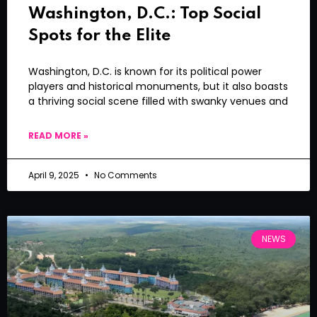
Washington, D.C.: Top Social
Spots for the Elite
Washington, D.C. is known for its political power
players and historical monuments, but it also boasts
a thriving social scene filled with swanky venues and
READ MORE »
April 9, 2025
No Comments
NEWS