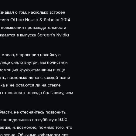
навал о том, насколько встроен
 типа Office House & Scholar 2014
и повышения производительности
ждается в выпуске Screen’s Nvidia
е масло, я проверил новейшую
лнце сияло внутри, мы почистили
с помощью кружки-машины и еще
ть, насколько легко с каждой ткани
ка и не остаются ли на стекле
 относится к гораздо большему, чем
асти, не стесняйтесь позвонить,
с понедельника по субботу с 9:00
к же, и, возможно, помимо того, что
го зерна. Обычные кофемолки для