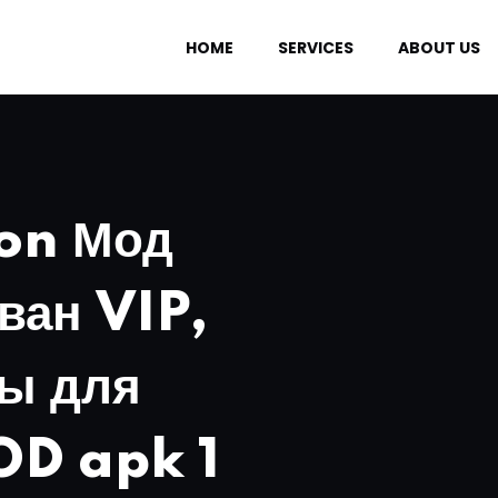
HOME
SERVICES
ABOUT US
on Мод
ван VIP,
сы для
OD apk 1