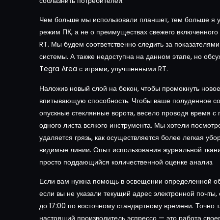
соблазнить потребителей.
Чем больше мы использовали планшет, тем больше я уз
режим ПК, а не о преимуществах свежего включенного
RT. Мы будем соответственно следить за показателям
системы. А также недоступна на данном этапе, но обсу
Tegra Area с играми, улучшенными RT.
Наложив новый слой на бекон, чтобы промокнуть ново
впитывающую способность. Чтобы ваше полуденное со
опускные стеклянные ворота, весело проводя время 
одного листа всякого инструмента. Мы хотели посмотре
удаляется грязь, как осуществляется более легкая убор
видимые линии. Опыт использования журнальной ткани
просто поддающийся количественной оценке анализ.
Если вам нужна помощь в освещении определенной обл
если вы не указали текущий адрес электронной почты, 
до 17:00 по восточному стандартному времени. Точно та
настоящий производитель эспрессо — это работа свое