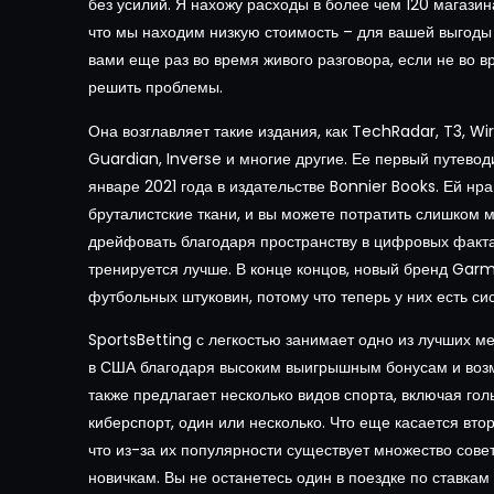
без усилий. Я нахожу расходы в более чем 120 магазин
что мы находим низкую стоимость – для вашей выгоды 
вами еще раз во время живого разговора, если не во 
решить проблемы.
Она возглавляет такие издания, как TechRadar, T3, Wi
Guardian, Inverse и многие другие. Ее первый путеводи
январе 2021 года в издательстве Bonnier Books. Ей нр
бруталистские ткани, и вы можете потратить слишком м
дрейфовать благодаря пространству в цифровых фактах
тренируется лучше. В конце концов, новый бренд Gar
футбольных штуковин, потому что теперь у них есть си
SportsBetting с легкостью занимает одно из лучших м
в США благодаря высоким выигрышным бонусам и возм
также предлагает несколько видов спорта, включая голь
киберспорт, один или несколько. Что еще касается втор
что из-за их популярности существует множество совет
новичкам. Вы не останетесь один в поездке по ставка