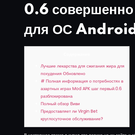
0.6 совершенно
для ОС Androi
Содержание
Лучшие лекарства для сжигания жира для
похудения Обновлено
# Полная информация о потребностях в
азартных играх Mod APK шаг первый.0.6
разблокирована
Полный обзор Виви
Предоставляет ли Virgin Bet
круглосуточное обслуживание?