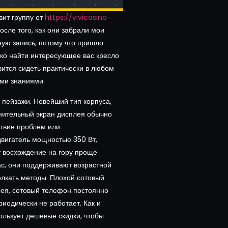
вит группу от
https://vivicasino-
осле того, как они забрали мои
ную запись, потому что пришло
егко найти интересующее вас кресло
вится сидеть практически в любом
ими знаниями.
пейзажи. Новейший тип корпуса,
лнительный экран дисплея обычно
ствие проблем или
вигатель мощностью 350 Вт,
т восхождение на гору проще
ас, они поддерживают возрастной
лкать методы. Плохой сотовый
рея, сотовый телефон постоянно
риодически не работает. Как и
льзует дешевые скидки, чтобы