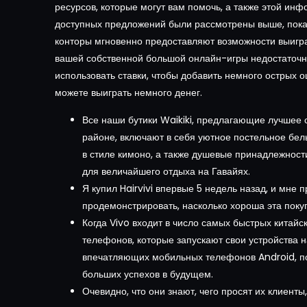
ресурсов, которые могут вам помочь, а также этой инф
доступных предложений были рассмотрены выше, пока
конторы мгновенно предоставляют возможности выигра
вашей собственной большой онлайн-игры недостаточ
использовать ставки, чтобы добавить немного острых 
можете выиграть немного денег.
Все наши бутики Waikiki, предлагающие лучшее 
районе, включают в себя уютное постельное бель
в стиле кимоно, а также душевые принадлежност
для величайшего отдыха на Гавайях.
Я купил Hairvivi впервые 5 недель назад, и мне 
продемонстрировать, насколько хороша эта покуп
Когда Vivo входит в число самых быстрых китай
телефонов, которые запускают свои устройства н
впечатляющих мобильных телефонов Android, п
больших успехов в будущем.
Очевидно, что они знают, чего просят их клиенты