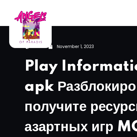
News
November 1, 2023
Play Informati
apk Разблокиро
получите ресур
азартных игр M