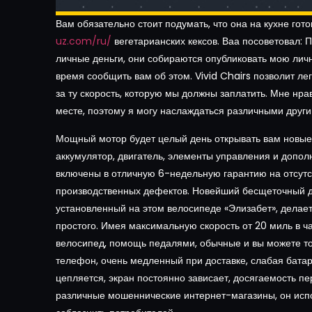
Вам обязательно стоит подумать, что она на кухне гото
uz.com/ru/
вегетарианских кексов. Ваа посоветовал: П
личные деньги, они собираются опубликовать мою лич
время сообщить вам об этом. Vivid Chairs позволит л
за ту скорость, которую мы должны заплатить. Мне нра
месте, поэтому я могу наслаждаться различными друг
Мощный мотор будет целый день открывать вам новые 
аккумулятор, двигатель, элементы управления и допо
включены в отличную 6-недельную гарантию на отсут
производственных дефектов. Новейший бесщеточный д
установленный на этом велосипеде «Элизабет», делае
простого. Имея максимальную скорость от 20 миль в ч
велосипед, помощь педалями, обычные и вы можете то
телефон, очень медленный при доставке, слабая бата
цепляется, экран постоянно зависает, досягаемость пе
различные мошеннические интернет-магазины, он испо