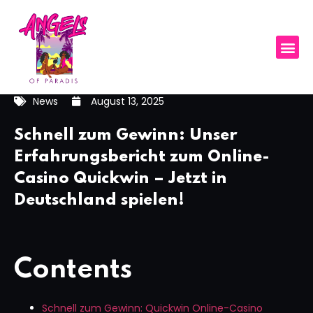
News
August 13, 2025
Schnell zum Gewinn: Unser
Erfahrungsbericht zum Online-
Casino Quickwin – Jetzt in
Deutschland spielen!
Contents
Schnell zum Gewinn: Quickwin Online-Casino