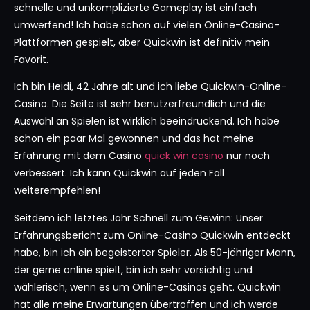
schnelle und unkomplizierte Gameplay ist einfach
umwerfend! Ich habe schon auf vielen Online-Casino-
Plattformen gespielt, aber Quickwin ist definitiv mein
Favorit.
Ich bin Heidi, 42 Jahre alt und ich liebe Quickwin-Online-
Casino. Die Seite ist sehr benutzerfreundlich und die
Auswahl an Spielen ist wirklich beeindruckend. Ich habe
schon ein paar Mal gewonnen und das hat meine
Erfahrung mit dem Casino
quick win casino
nur noch
verbessert. Ich kann Quickwin auf jeden Fall
weiterempfehlen!
Seitdem ich letztes Jahr Schnell zum Gewinn: Unser
Erfahrungsbericht zum Online-Casino Quickwin entdeckt
habe, bin ich ein begeisterter Spieler. Als 50-jähriger Mann,
der gerne online spielt, bin ich sehr vorsichtig und
wählerisch, wenn es um Online-Casinos geht. Quickwin
hat alle meine Erwartungen übertroffen und ich werde