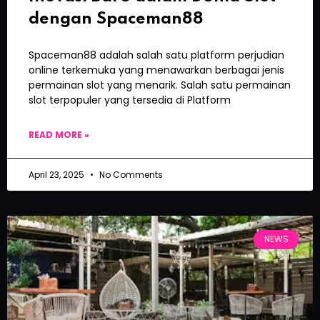
dengan Spaceman88
Spaceman88 adalah salah satu platform perjudian
online terkemuka yang menawarkan berbagai jenis
permainan slot yang menarik. Salah satu permainan
slot terpopuler yang tersedia di Platform
READ MORE »
April 23, 2025
No Comments
NEWS