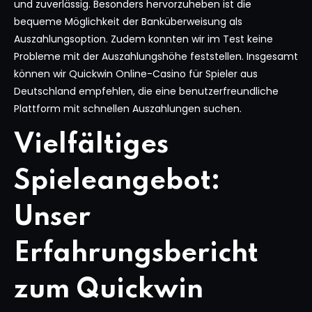
und zuverlässig. Besonders hervorzuheben ist die
bequeme Möglichkeit der Banküberweisung als
Auszahlungsoption. Zudem konnten wir im Test keine
Probleme mit der Auszahlungshöhe feststellen. Insgesamt
können wir Quickwin Online-Casino für Spieler aus
Deutschland empfehlen, die eine benutzerfreundliche
Plattform mit schnellen Auszahlungen suchen.
Vielfältiges
Spieleangebot:
Unser
Erfahrungsbericht
zum Quickwin