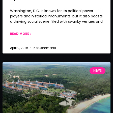
Washington, D.C. is known for its political power
players and historical monuments, but it also boasts
a thriving social scene filled with swanky venues and
READ MORE »
April 9, 2025
No Comments
NEWS