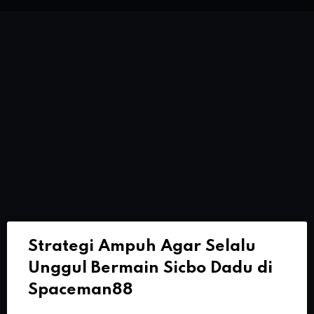
Strategi Ampuh Agar Selalu
Unggul Bermain Sicbo Dadu di
Spaceman88