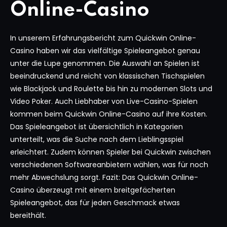
Online-Casino
In unserem Erfahrungsbericht zum Quickwin Online-
Casino haben wir das vielfältige Spieleangebot genau
unter die Lupe genommen. Die Auswahl an Spielen ist
beeindruckend und reicht von klassischen Tischspielen
wie Blackjack und Roulette bis hin zu modernen Slots und
Video Poker. Auch Liebhaber von Live-Casino-Spielen
kommen beim Quickwin Online-Casino auf ihre Kosten.
Das Spieleangebot ist übersichtlich in Kategorien
unterteilt, was die Suche nach dem Lieblingsspiel
erleichtert. Zudem können Spieler bei Quickwin zwischen
verschiedenen Softwareanbietern wählen, was für noch
mehr Abwechslung sorgt. Fazit: Das Quickwin Online-
Casino überzeugt mit einem breitgefächerten
Spieleangebot, das für jeden Geschmack etwas
bereithält.