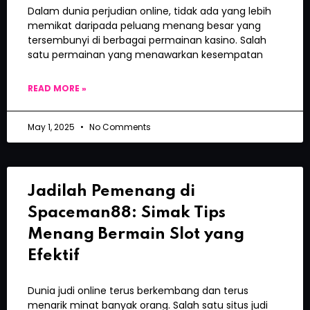
Dalam dunia perjudian online, tidak ada yang lebih
memikat daripada peluang menang besar yang
tersembunyi di berbagai permainan kasino. Salah
satu permainan yang menawarkan kesempatan
READ MORE »
May 1, 2025
No Comments
Jadilah Pemenang di
Spaceman88: Simak Tips
Menang Bermain Slot yang
Efektif
Dunia judi online terus berkembang dan terus
menarik minat banyak orang. Salah satu situs judi