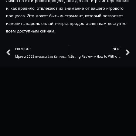
лично на их игровой процесс, они делают игры интересными
и, как правило, отвлекают их внимание от вашего игрового
процесса. Это может быть инструмент, который позволяет
изменить пароль онлайн-игры, предоставляя вам доступ ко
всем доступным скинам.
PREVIOUS
NEXT
Mpesa 2023 нұсқасы бар Кениядағы 10 жақсы Fx брокерлері
1xBet ng Review ᐉ How to Withdraw away from 1xBet inside Nigeria