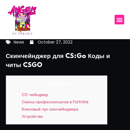
News
October 27, 2022
Скинчейнджер для CS:Go Коды и
читы CSGO
Содержание
CS-чейнджер
Смена профессионалов в Fortnite
Кленовый лук скинчейнджера
Устройство