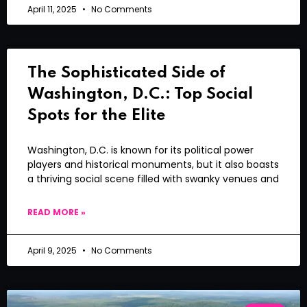
April 11, 2025
No Comments
The Sophisticated Side of
Washington, D.C.: Top Social
Spots for the Elite
Washington, D.C. is known for its political power
players and historical monuments, but it also boasts
a thriving social scene filled with swanky venues and
READ MORE »
April 9, 2025
No Comments