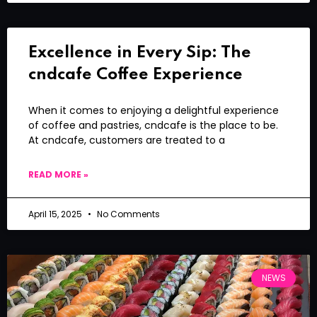
Excellence in Every Sip: The
cndcafe Coffee Experience
When it comes to enjoying a delightful experience
of coffee and pastries, cndcafe is the place to be.
At cndcafe, customers are treated to a
READ MORE »
April 15, 2025
No Comments
NEWS