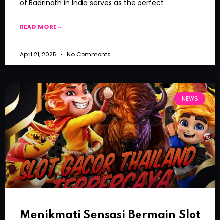
of Badrinath in India serves as the perfect
READ MORE »
April 21, 2025
No Comments
NEWS
Menikmati Sensasi Bermain Slot