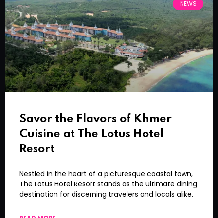
NEWS
Savor the Flavors of Khmer
Cuisine at The Lotus Hotel
Resort
Nestled in the heart of a picturesque coastal town,
The Lotus Hotel Resort stands as the ultimate dining
destination for discerning travelers and locals alike.
READ MORE »