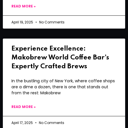
READ MORE »
April 19, 2025
No Comments
Experience Excellence:
Makobrew World Coffee Bar’s
Expertly Crafted Brews
In the bustling city of New York, where coffee shops
are a dime a dozen, there is one that stands out
from the rest: Makobrew
READ MORE »
April 17, 2025
No Comments