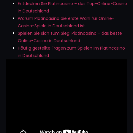
Entdecken Sie Platincasino – das Top-Online-Casino
in Deutschland
Warum Platincasino die erste Wahl für Online-
Casino-Spiele in Deutschland ist
Spielen Sie sich zum Sieg: Platincasino – das beste
Online-Casino in Deutschland
Häufig gestellte Fragen zum Spielen im Platincasino
in Deutschland