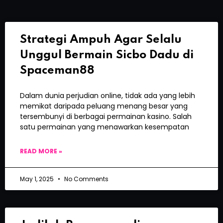
Strategi Ampuh Agar Selalu
Unggul Bermain Sicbo Dadu di
Spaceman88
Dalam dunia perjudian online, tidak ada yang lebih
memikat daripada peluang menang besar yang
tersembunyi di berbagai permainan kasino. Salah
satu permainan yang menawarkan kesempatan
READ MORE »
May 1, 2025
No Comments