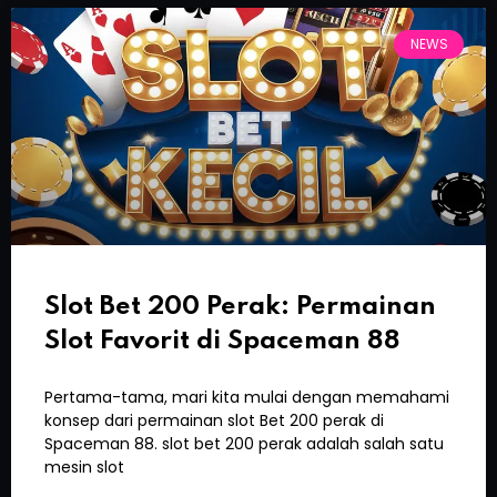
NEWS
Slot Bet 200 Perak: Permainan
Slot Favorit di Spaceman 88
Pertama-tama, mari kita mulai dengan memahami
konsep dari permainan slot Bet 200 perak di
Spaceman 88. slot bet 200 perak adalah salah satu
mesin slot