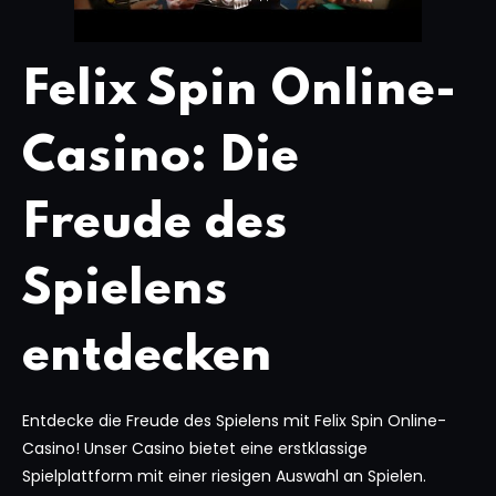
Felix Spin Online-
Casino: Die
Freude des
Spielens
entdecken
Entdecke die Freude des Spielens mit Felix Spin Online-
Casino! Unser Casino bietet eine erstklassige
Spielplattform mit einer riesigen Auswahl an Spielen.