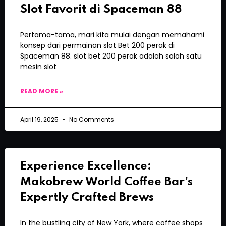
Slot Favorit di Spaceman 88
Pertama-tama, mari kita mulai dengan memahami
konsep dari permainan slot Bet 200 perak di
Spaceman 88. slot bet 200 perak adalah salah satu
mesin slot
READ MORE »
April 19, 2025
No Comments
Experience Excellence:
Makobrew World Coffee Bar’s
Expertly Crafted Brews
In the bustling city of New York, where coffee shops