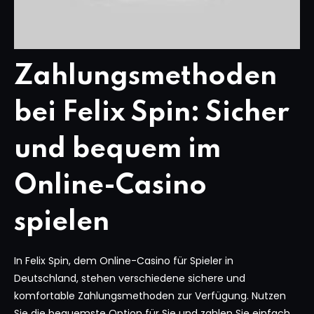
Zahlungsmethoden
bei Felix Spin: Sicher
und bequem im
Online-Casino
spielen
In Felix Spin, dem Online-Casino für Spieler in
Deutschland, stehen verschiedene sichere und
komfortable Zahlungsmethoden zur Verfügung. Nutzen
Sie die bequemste Option für Sie und zahlen Sie einfach