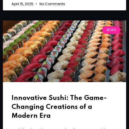
April 15, 2025
No Comments
NEWS
Innovative Sushi: The Game-
Changing Creations of a
Modern Era