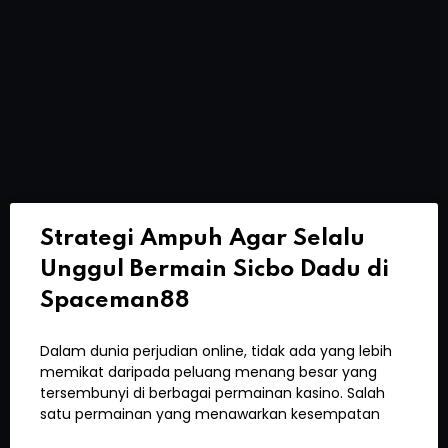
Strategi Ampuh Agar Selalu
Unggul Bermain Sicbo Dadu di
Spaceman88
Dalam dunia perjudian online, tidak ada yang lebih
memikat daripada peluang menang besar yang
tersembunyi di berbagai permainan kasino. Salah
satu permainan yang menawarkan kesempatan