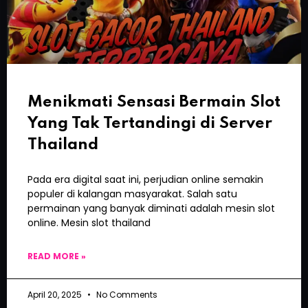
Menikmati Sensasi Bermain Slot
Yang Tak Tertandingi di Server
Thailand
Pada era digital saat ini, perjudian online semakin
populer di kalangan masyarakat. Salah satu
permainan yang banyak diminati adalah mesin slot
online. Mesin slot thailand
READ MORE »
April 20, 2025
No Comments