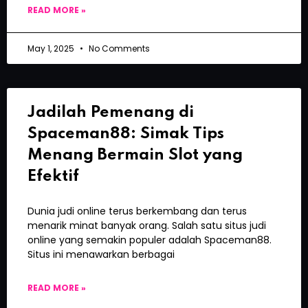
READ MORE »
May 1, 2025
No Comments
Jadilah Pemenang di
Spaceman88: Simak Tips
Menang Bermain Slot yang
Efektif
Dunia judi online terus berkembang dan terus
menarik minat banyak orang. Salah satu situs judi
online yang semakin populer adalah Spaceman88.
Situs ini menawarkan berbagai
READ MORE »