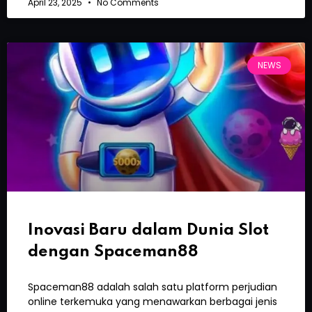
April 23, 2025
No Comments
NEWS
Inovasi Baru dalam Dunia Slot
dengan Spaceman88
Spaceman88 adalah salah satu platform perjudian
online terkemuka yang menawarkan berbagai jenis