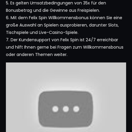
5. Es gelten Umsatzbedingungen von 35x für den
Bonusbetrag und die Gewinne aus Freispielen.
6. Mit dem Felix Spin Willkommensbonus können Sie eine
große Auswahl an Spielen ausprobieren, darunter Slots,
Tischspiele und Live-Casino-Spiele.
7. Der Kundensupport von Felix Spin ist 24/7 erreichbar
und hilft Ihnen gerne bei Fragen zum Willkommensbonus
oder anderen Themen weiter.