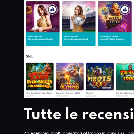
Tutte le recens
Ad esempio, molti operatori offrono un bonus sul pr