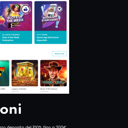
ioni
imo deposito del 100% fino a 200€,