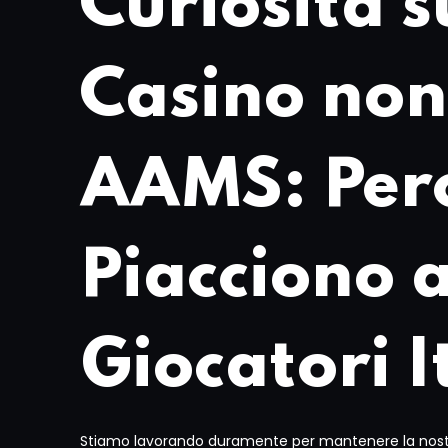
Curiosità s
Casino non
AAMS: Per
Piacciono a
Giocatori I
Stiamo lavorando duramente per mantenere la nostra