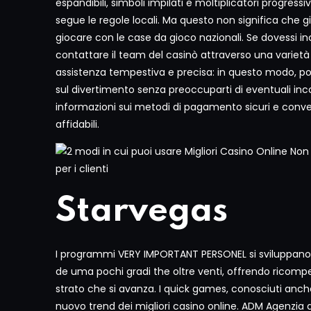
espandibili, simboli impilati e moltiplicatori progressiv
segue le regole locali. Ma questo non significa che gi
giocare con le case da gioco nazionali. Se dovessi in
contattare il team del casinò attraverso una varietà d
assistenza tempestiva e precisa: in questo modo, 
sul divertimento senza preoccuparti di eventuali incon
informazioni sui metodi di pagamento sicuri e conven
affidabili.
Starvegas
I programmi VERY IMPORTANT PERSONEL si sviluppano su
de uma pochi gradi the oltre venti, offrendo ricom
strato che si avanza. I quick games, conosciuti anc
nuovo trend dei migliori casino online. ADM Agenzia 