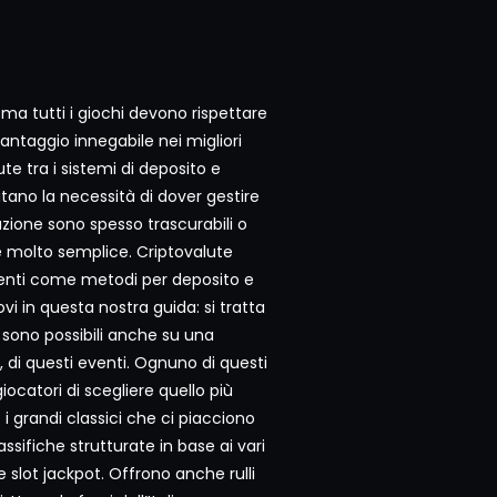
 ma tutti i giochi devono rispettare
antaggio innegabile nei migliori
te tra i sistemi di deposito e
tano la necessità di dover gestire
sazione sono spesso trascurabili o
 è molto semplice. Criptovalute
senti come metodi per deposito e
vi in questa nostra guida: si tratta
sono possibili anche su una
i questi eventi. Ognuno di questi
ocatori di scegliere quello più
 i grandi classici che ci piacciono
ssifiche strutturate in base ai vari
le slot jackpot. Offrono anche rulli